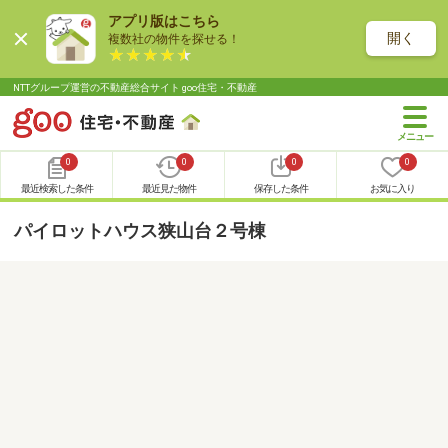
アプリ版はこちら
開く
複数社の物件を探せる！
NTTグループ運営の不動産総合サイト goo住宅・不動産
0
0
0
0
最近検索した条件
最近見た物件
保存した条件
お気に入り
パイロットハウス狭山台２号棟