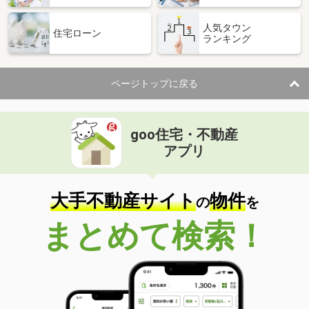
人気タウン
住宅ローン
ランキング
ページトップに戻る
goo住宅・不動産
アプリ
大手不動産サイト
物件
の
を
まとめて検索！