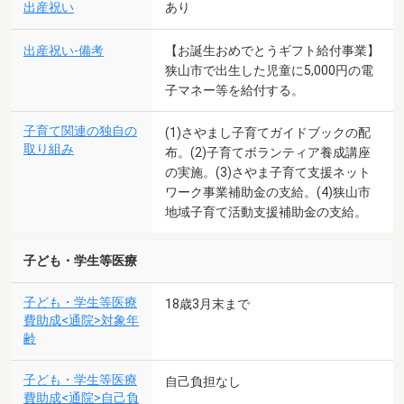
出産祝い
あり
出産祝い-備考
【お誕生おめでとうギフト給付事業】
狭山市で出生した児童に5,000円の電
子マネー等を給付する。
子育て関連の独自の
(1)さやまし子育てガイドブックの配
取り組み
布。(2)子育てボランティア養成講座
の実施。(3)さやま子育て支援ネット
ワーク事業補助金の支給。(4)狭山市
地域子育て活動支援補助金の支給。
子ども・学生等医療
子ども・学生等医療
18歳3月末まで
費助成<通院>対象年
齢
子ども・学生等医療
自己負担なし
費助成<通院>自己負