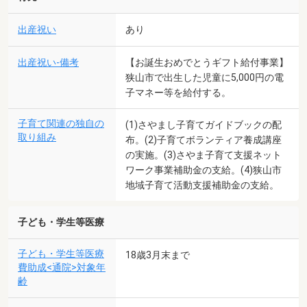
出産祝い
あり
出産祝い-備考
【お誕生おめでとうギフト給付事業】
狭山市で出生した児童に5,000円の電
子マネー等を給付する。
子育て関連の独自の
(1)さやまし子育てガイドブックの配
取り組み
布。(2)子育てボランティア養成講座
の実施。(3)さやま子育て支援ネット
ワーク事業補助金の支給。(4)狭山市
地域子育て活動支援補助金の支給。
子ども・学生等医療
子ども・学生等医療
18歳3月末まで
費助成<通院>対象年
齢