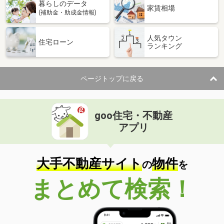
暮らしのデータ
家賃相場
(補助金・助成金情報)
人気タウン
住宅ローン
ランキング
ページトップに戻る
goo住宅・不動産
アプリ
大手不動産サイト
物件
の
を
まとめて検索！