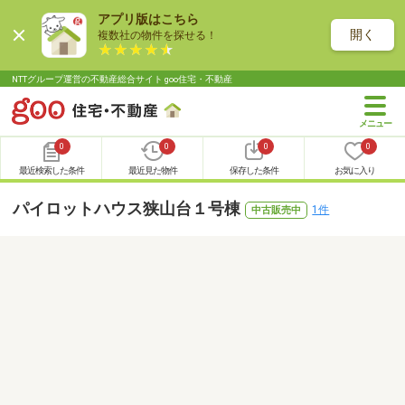
アプリ版はこちら
開く
複数社の物件を探せる！
NTTグループ運営の不動産総合サイト goo住宅・不動産
0
0
0
0
最近検索した条件
最近見た物件
保存した条件
お気に入り
パイロットハウス狭山台１号棟
1件
中古販売中