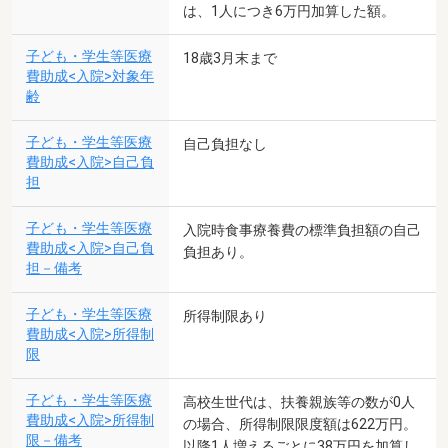
は、1人につき6万円加算した額。
子ども・学生等医療
18歳3月末まで
費助成<入院>対象年
齢
子ども・学生等医療
自己負担なし
費助成<入院>自己負
担
子ども・学生等医療
入院時食事療養費の標準負担額の自己
費助成<入院>自己負
負担あり。
担－備考
子ども・学生等医療
所得制限あり
費助成<入院>所得制
限
子ども・学生等医療
高校生世代は、扶養親族等の数が0人
費助成<入院>所得制
の場合、所得制限限度額は622万円。
限－備考
以降1人増えるごとに38万円を加算し