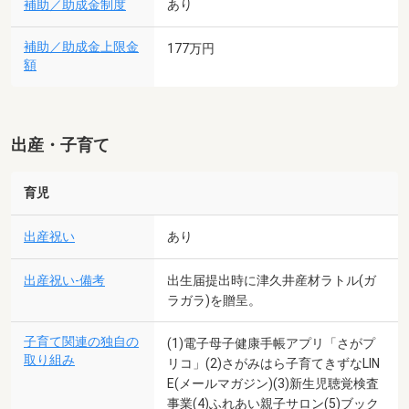
補助／助成金制度
あり
補助／助成金上限金
177万円
額
出産・子育て
育児
出産祝い
あり
出産祝い-備考
出生届提出時に津久井産材ラトル(ガ
ラガラ)を贈呈。
子育て関連の独自の
(1)電子母子健康手帳アプリ「さがプ
取り組み
リコ」(2)さがみはら子育てきずなLIN
E(メールマガジン)(3)新生児聴覚検査
事業(4)ふれあい親子サロン(5)ブック