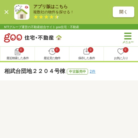
アプリ版はこちら
開く
複数社の物件を探せる！
NTTグループ運営の不動産総合サイト goo住宅・不動産
0
0
0
0
最近検索した条件
最近見た物件
保存した条件
お気に入り
相武台団地２２０４号棟
2件
中古販売中