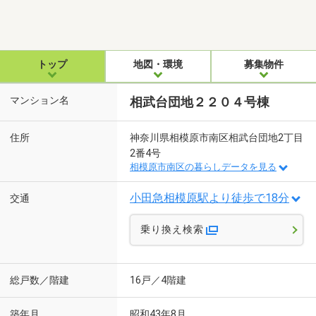
トップ
地図・環境
募集物件
マンション名
相武台団地２２０４号棟
住所
神奈川県相模原市南区相武台団地2丁目
2番4号
相模原市南区の暮らしデータを見る
小田急相模原駅より徒歩で18分
交通
乗り換え検索
総戸数／階建
16戸／4階建
築年月
昭和43年8月