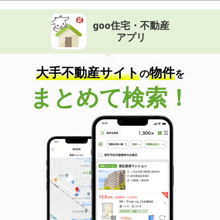
goo住宅・不動産
アプリ
大手不動産サイト
物件
の
を
まとめて検索！