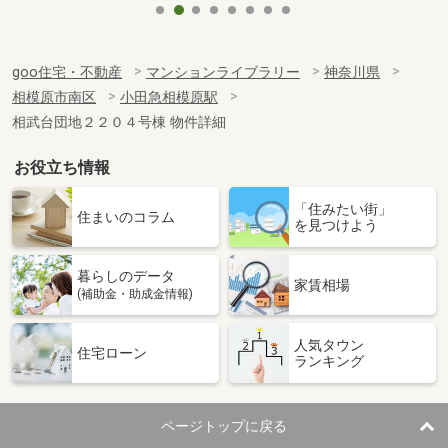
goo住宅・不動産
マンションライブラリー
神奈川県
相模原市南区
小田急相模原駅
相武台団地２２０４号棟 物件詳細
お役立ち情報
「住みたい街」
住まいのコラム
を見つけよう
暮らしのデータ
家賃相場
(補助金・助成金情報)
人気タウン
住宅ローン
ランキング
ページトップに戻る