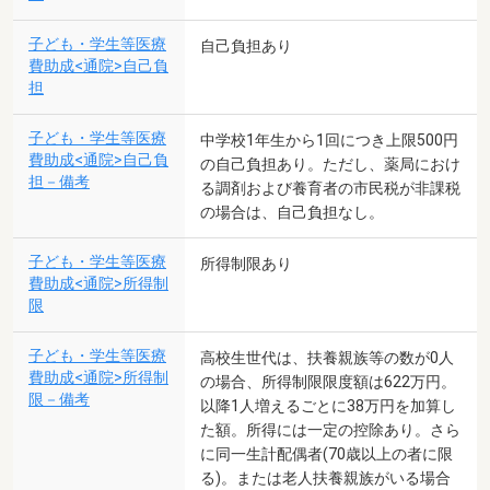
子ども・学生等医療
自己負担あり
費助成<通院>自己負
担
子ども・学生等医療
中学校1年生から1回につき上限500円
費助成<通院>自己負
の自己負担あり。ただし、薬局におけ
担－備考
る調剤および養育者の市民税が非課税
の場合は、自己負担なし。
子ども・学生等医療
所得制限あり
費助成<通院>所得制
限
子ども・学生等医療
高校生世代は、扶養親族等の数が0人
費助成<通院>所得制
の場合、所得制限限度額は622万円。
限－備考
以降1人増えるごとに38万円を加算し
た額。所得には一定の控除あり。さら
に同一生計配偶者(70歳以上の者に限
る)。または老人扶養親族がいる場合