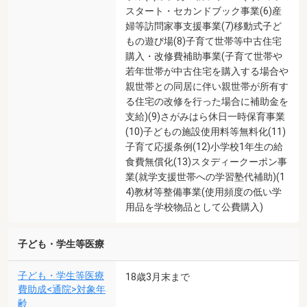
スタート・セカンドブック事業(6)産
婦等訪問家事支援事業(7)移動式子ど
もの遊び場(8)子育て世帯等中古住宅
購入・改修費補助事業(子育て世帯や
若年世帯が中古住宅を購入する場合や
親世帯との同居に伴い親世帯が所有す
る住宅の改修を行った場合に補助金を
支給)(9)さがみはら休日一時保育事業
(10)子どもの施設使用料等無料化(11)
子育て応援条例(12)小学校1年生の給
食費無償化(13)スタディークーポン事
業(就学支援世帯への学習塾代補助)(1
4)教材等整備事業(使用頻度の低い学
用品を学校物品として公費購入)
子ども・学生等医療
子ども・学生等医療
18歳3月末まで
費助成<通院>対象年
齢