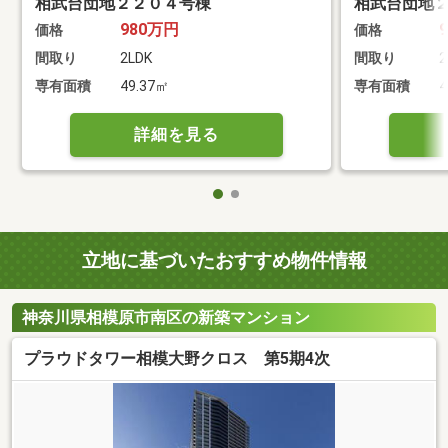
相武台団地２２０４号棟
相武台団地
980万円
価格
価格
間取り
2LDK
間取り
2
専有面積
49.37㎡
専有面積
4
詳細を見る
立地に基づいたおすすめ物件情報
神奈川県相模原市南区の新築マンション
プラウドタワー相模大野クロス 第5期4次