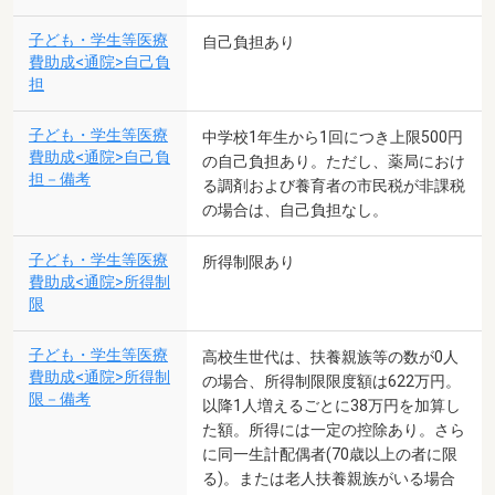
子ども・学生等医療
自己負担あり
費助成<通院>自己負
担
子ども・学生等医療
中学校1年生から1回につき上限500円
費助成<通院>自己負
の自己負担あり。ただし、薬局におけ
担－備考
る調剤および養育者の市民税が非課税
の場合は、自己負担なし。
子ども・学生等医療
所得制限あり
費助成<通院>所得制
限
子ども・学生等医療
高校生世代は、扶養親族等の数が0人
費助成<通院>所得制
の場合、所得制限限度額は622万円。
限－備考
以降1人増えるごとに38万円を加算し
た額。所得には一定の控除あり。さら
に同一生計配偶者(70歳以上の者に限
る)。または老人扶養親族がいる場合