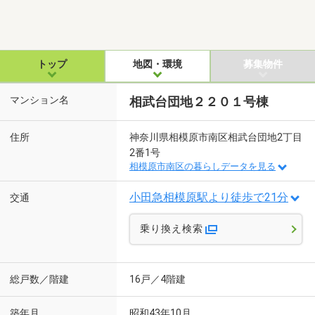
トップ
地図・環境
募集物件
マンション名
相武台団地２２０１号棟
住所
神奈川県相模原市南区相武台団地2丁目
2番1号
相模原市南区の暮らしデータを見る
小田急相模原駅より徒歩で21分
交通
乗り換え検索
総戸数／階建
16戸／4階建
築年月
昭和43年10月