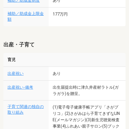
補助／助成金制度
あり
補助／助成金上限金
177万円
額
出産・子育て
育児
出産祝い
あり
出産祝い-備考
出生届提出時に津久井産材ラトル(ガ
ラガラ)を贈呈。
子育て関連の独自の
(1)電子母子健康手帳アプリ「さがプ
取り組み
リコ」(2)さがみはら子育てきずなLIN
E(メールマガジン)(3)新生児聴覚検査
事業(4)ふれあい親子サロン(5)ブック