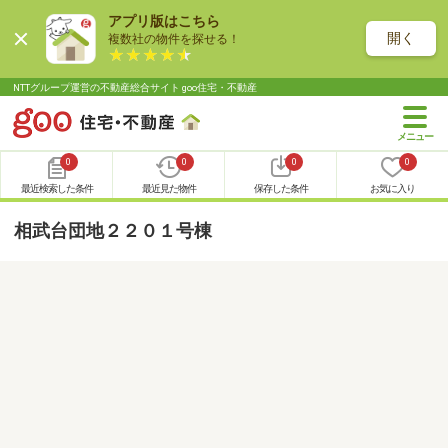
アプリ版はこちら
開く
複数社の物件を探せる！
NTTグループ運営の不動産総合サイト goo住宅・不動産
0
0
0
0
最近検索した条件
最近見た物件
保存した条件
お気に入り
相武台団地２２０１号棟