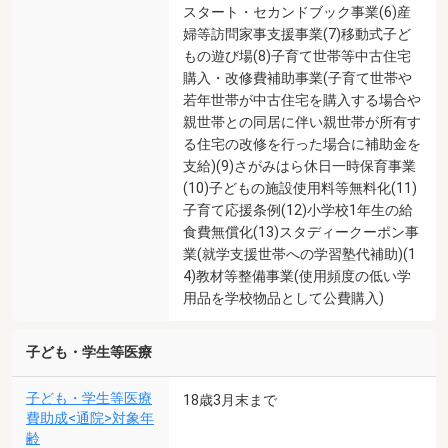
スタート・セカンドブック事業(6)産
婦等訪問家事支援事業(7)移動式子ど
もの遊び場(8)子育て世帯等中古住宅
購入・改修費補助事業(子育て世帯や
若年世帯が中古住宅を購入する場合や
親世帯との同居に伴い親世帯が所有す
る住宅の改修を行った場合に補助金を
支給)(9)さがみはら休日一時保育事業
(10)子どもの施設使用料等無料化(11)
子育て応援条例(12)小学校1年生の給
食費無償化(13)スタディークーポン事
業(就学支援世帯への学習塾代補助)(1
4)教材等整備事業(使用頻度の低い学
用品を学校物品として公費購入)
子ども・学生等医療
子ども・学生等医療
18歳3月末まで
費助成<通院>対象年
齢