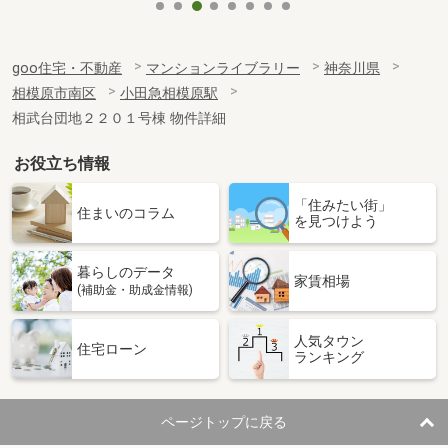
goo住宅・不動産
マンションライブラリー
神奈川県
相模原市南区
小田急相模原駅
相武台団地２２０１号棟 物件詳細
お役立ち情報
「住みたい街」
住まいのコラム
を見つけよう
暮らしのデータ
家賃相場
(補助金・助成金情報)
人気タウン
住宅ローン
ランキング
ページトップに戻る