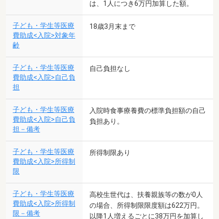
は、1人につき6万円加算した額。
子ども・学生等医療
18歳3月末まで
費助成<入院>対象年
齢
子ども・学生等医療
自己負担なし
費助成<入院>自己負
担
子ども・学生等医療
入院時食事療養費の標準負担額の自己
費助成<入院>自己負
負担あり。
担－備考
子ども・学生等医療
所得制限あり
費助成<入院>所得制
限
子ども・学生等医療
高校生世代は、扶養親族等の数が0人
費助成<入院>所得制
の場合、所得制限限度額は622万円。
限－備考
以降1人増えるごとに38万円を加算し