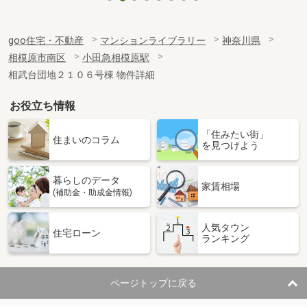
goo住宅・不動産
マンションライブラリー
神奈川県
相模原市南区
小田急相模原駅
相武台団地２１０６号棟 物件詳細
お役立ち情報
「住みたい街」
住まいのコラム
を見つけよう
暮らしのデータ
家賃相場
(補助金・助成金情報)
人気タウン
住宅ローン
ランキング
ページトップに戻る