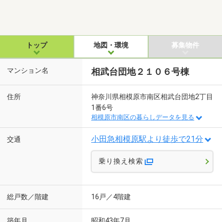
トップ
地図・環境
募集物件
マンション名
相武台団地２１０６号棟
住所
神奈川県相模原市南区相武台団地2丁目
1番6号
相模原市南区の暮らしデータを見る
小田急相模原駅より徒歩で21分
交通
乗り換え検索
総戸数／階建
16戸／4階建
築年月
昭和43年7月