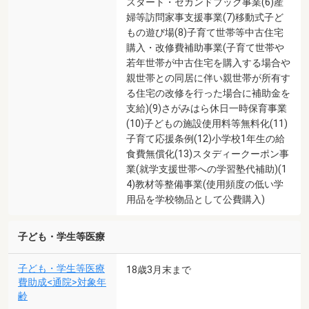
スタート・セカンドブック事業(6)産
婦等訪問家事支援事業(7)移動式子ど
もの遊び場(8)子育て世帯等中古住宅
購入・改修費補助事業(子育て世帯や
若年世帯が中古住宅を購入する場合や
親世帯との同居に伴い親世帯が所有す
る住宅の改修を行った場合に補助金を
支給)(9)さがみはら休日一時保育事業
(10)子どもの施設使用料等無料化(11)
子育て応援条例(12)小学校1年生の給
食費無償化(13)スタディークーポン事
業(就学支援世帯への学習塾代補助)(1
4)教材等整備事業(使用頻度の低い学
用品を学校物品として公費購入)
子ども・学生等医療
子ども・学生等医療
18歳3月末まで
費助成<通院>対象年
齢