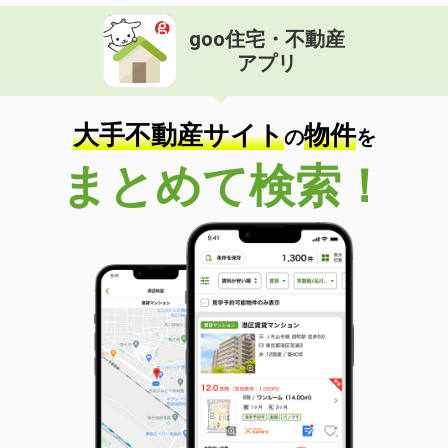
goo住宅・不動産
アプリ
大手不動産サイト
物件
の
を
まとめて検索！