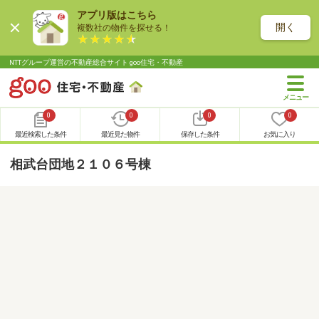
アプリ版はこちら
開く
複数社の物件を探せる！
NTTグループ運営の不動産総合サイト goo住宅・不動産
0
0
0
0
最近検索した条件
最近見た物件
保存した条件
お気に入り
相武台団地２１０６号棟