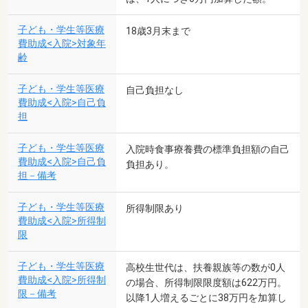
子ども・学生等医療
18歳3月末まで
費助成<入院>対象年
齢
子ども・学生等医療
自己負担なし
費助成<入院>自己負
担
子ども・学生等医療
入院時食事療養費の標準負担額の自己
費助成<入院>自己負
負担あり。
担－備考
子ども・学生等医療
所得制限あり
費助成<入院>所得制
限
子ども・学生等医療
高校生世代は、扶養親族等の数が0人
費助成<入院>所得制
の場合、所得制限限度額は622万円。
限－備考
以降1人増えるごとに38万円を加算し