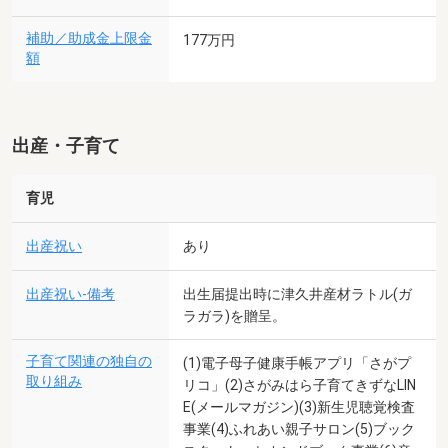
補助／助成金上限金
177万円
額
出産・子育て
育児
出産祝い
あり
出産祝い-備考
出生届提出時に津久井産材ラトル(ガ
ラガラ)を贈呈。
子育て関連の独自の
(1)電子母子健康手帳アプリ「さがプ
取り組み
リコ」(2)さがみはら子育てきずなLIN
E(メールマガジン)(3)新生児聴覚検査
事業(4)ふれあい親子サロン(5)ブック