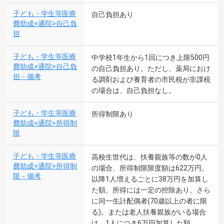
子ども・学生等医療
自己負担あり
費助成<通院>自己負
担
子ども・学生等医療
中学校1年生から1回につき上限500円
費助成<通院>自己負
の自己負担あり。ただし、薬局におけ
担－備考
る調剤および養育者の市民税が非課税
の場合は、自己負担なし。
子ども・学生等医療
所得制限あり
費助成<通院>所得制
限
子ども・学生等医療
高校生世代は、扶養親族等の数が0人
費助成<通院>所得制
の場合、所得制限限度額は622万円。
限－備考
以降1人増えるごとに38万円を加算し
た額。所得には一定の控除あり。さら
に同一生計配偶者(70歳以上の者に限
る)。または老人扶養親族がいる場合
は、1人につき6万円加算した額。