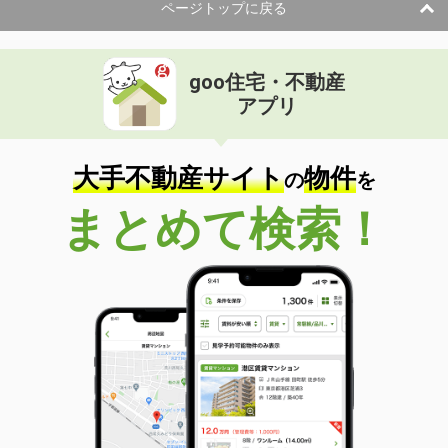
ページトップに戻る
goo住宅・不動産
アプリ
大手不動産サイト
物件
の
を
まとめて検索！