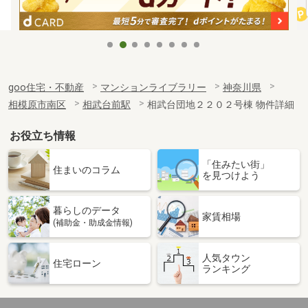
goo住宅・不動産
マンションライブラリー
神奈川県
相模原市南区
相武台前駅
相武台団地２２０２号棟 物件詳細
お役立ち情報
「住みたい街」
住まいのコラム
を見つけよう
暮らしのデータ
家賃相場
(補助金・助成金情報)
人気タウン
住宅ローン
ランキング