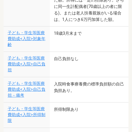
た額。所得には一定の控除あり。さら
に同一生計配偶者(70歳以上の者に限
る)。または老人扶養親族がいる場合
は、1人につき6万円加算した額。
子ども・学生等医療
18歳3月末まで
費助成<入院>対象年
齢
子ども・学生等医療
自己負担なし
費助成<入院>自己負
担
子ども・学生等医療
入院時食事療養費の標準負担額の自己
費助成<入院>自己負
負担あり。
担－備考
子ども・学生等医療
所得制限あり
費助成<入院>所得制
限