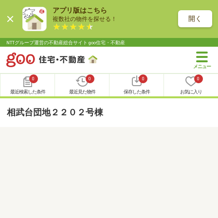
アプリ版はこちら
開く
複数社の物件を探せる！
NTTグループ運営の不動産総合サイト goo住宅・不動産
0
0
0
0
最近検索した条件
最近見た物件
保存した条件
お気に入り
相武台団地２２０２号棟