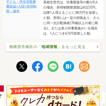
子ども・学生等医療
高校生世代は、扶養親族等の数が0人
費助成<入院>所得制
の場合、所得制限限度額は622万円。
限－備考
以降1人増えるごとに38万円を加算し
た額。所得には一定の控除あり。さら
に同一生計配偶者(70歳以上の者に限
る)。または老人扶養親族がいる場合
は、1人につき6万円加算した額。
相模原市南区の「
地域情報
」をもっと見る