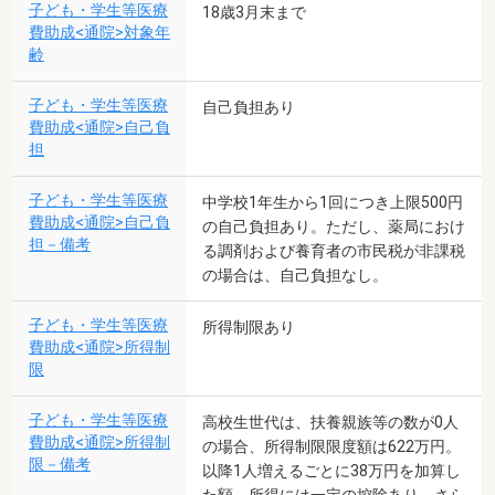
子ども・学生等医療
18歳3月末まで
費助成<通院>対象年
齢
子ども・学生等医療
自己負担あり
費助成<通院>自己負
担
子ども・学生等医療
中学校1年生から1回につき上限500円
費助成<通院>自己負
の自己負担あり。ただし、薬局におけ
担－備考
る調剤および養育者の市民税が非課税
の場合は、自己負担なし。
子ども・学生等医療
所得制限あり
費助成<通院>所得制
限
子ども・学生等医療
高校生世代は、扶養親族等の数が0人
費助成<通院>所得制
の場合、所得制限限度額は622万円。
限－備考
以降1人増えるごとに38万円を加算し