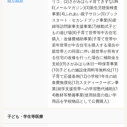
取り組み
リコ」(2)さがみはら子育てきずなLIN
E(メールマガジン)(3)新生児聴覚検査
事業(4)ふれあい親子サロン(5)ブック
スタート・セカンドブック事業(6)産
婦等訪問家事支援事業(7)移動式子ど
もの遊び場(8)子育て世帯等中古住宅
購入・改修費補助事業(子育て世帯や
若年世帯が中古住宅を購入する場合や
親世帯との同居に伴い親世帯が所有す
る住宅の改修を行った場合に補助金を
支給)(9)さがみはら休日一時保育事業
(10)子どもの施設使用料等無料化(11)
子育て応援条例(12)小学校1年生の給
食費無償化(13)スタディークーポン事
業(就学支援世帯への学習塾代補助)(1
4)教材等整備事業(使用頻度の低い学
用品を学校物品として公費購入)
子ども・学生等医療