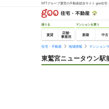
NTTグループ運営の不動産総合サイト goo住宅
借りる
マンションを買う
店舗･
賃貸
新築
中古
事業用
住宅・不動産
地域情報
マンション
東鷲宮ニュータウン駅