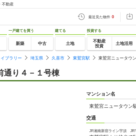
・不動産
0
最近見た物件
一戸建てを買う
建てる
投資する
不動産
新築
中古
土地
土地活用
投資
ライブラリー
埼玉県
久喜市
東鷲宮駅
東鷲宮ニュータウ
前通り４－１号棟
マンション名
東鷲宮ニュータウン
交通
JR湘南新宿ライン宇須 JR