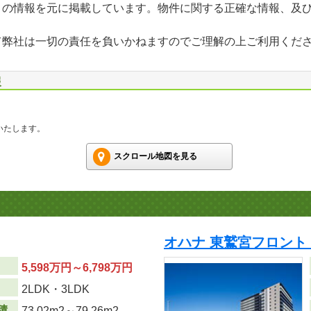
」の情報を元に掲載しています。物件に関する正確な情報、及
て弊社は一切の責任を負いかねますのでご理解の上ご利用くだ
報
いたします。
スクロール地図を見る
オハナ 東鷲宮フロント
5,598万円～6,798万円
り
2LDK・3LDK
積
73.02m
2
～79.26m
2