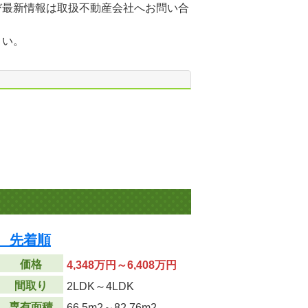
び最新情報は取扱不動産会社へお問い合
さい。
 先着順
価格
4,348万円～6,408万円
間取り
2LDK～4LDK
専有面積
66.5m
2
～82.76m
2