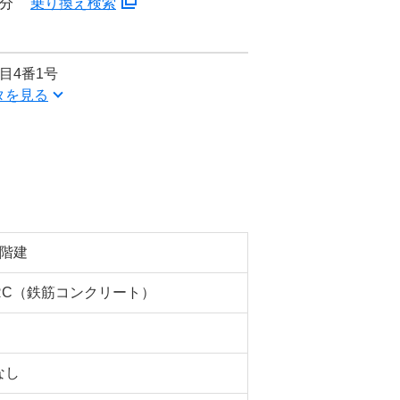
5分
乗り換え検索
目4番1号
タを見る
5階建
RC（鉄筋コンクリート）
なし