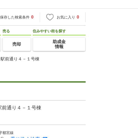
0
0
保存した検索条件
お気に入り
売る
住みやすい街を探す
助成金
売却
情報
ン駅前通り４－１号棟
駅前通り４－１号棟
宇都宮線