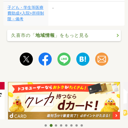
子ども・学生等医療
-
費助成<入院>所得制
限－備考
久喜市の「
地域情報
」をもっと見る