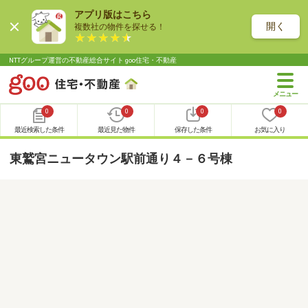
アプリ版はこちら
開く
複数社の物件を探せる！
NTTグループ運営の不動産総合サイト goo住宅・不動産
0
0
0
0
最近検索した条件
最近見た物件
保存した条件
お気に入り
東鷲宮ニュータウン駅前通り４－６号棟