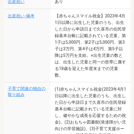
出産祝い
あり
出産祝い-備考
【赤ちゃんスマイル祝金】2023年4月
1日以降に出生した児童のうち、出生
した日から申請日まで久喜市の住民登
録基本台帳に記載されている児童。第
1子は5,000円、第2子は5,000円、第3
子は3万円、第4子は4万円、第5子以
降は5万円を支給。※出生児童の数と
は、出生した児童と同一の世帯に属す
る18歳を迎えた年度末までの児童
数。
子育て関連の独自の
(1)赤ちゃんスマイル祝金(2023年4月1
取り組み
日以降に出生した児童のうち、出生し
た日から申請日まで久喜市の住民登録
基本台帳に記載されている児童に対
し、健やかな成長を応援するための祝
金)。(2)おもちゃ図書館(発達障がい児
向けの学習施設)。(3)子育て支援ホー