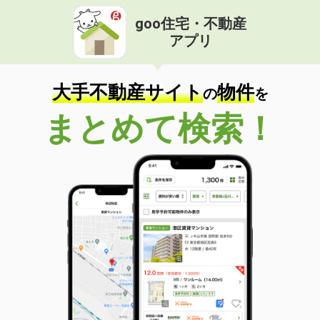
goo住宅・不動産
アプリ
大手不動産サイト
物件
の
を
まとめて検索！