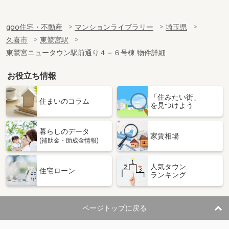
goo住宅・不動産
マンションライブラリー
埼玉県
久喜市
東鷲宮駅
東鷲宮ニュータウン駅前通り４－６号棟 物件詳細
お役立ち情報
「住みたい街」
住まいのコラム
を見つけよう
暮らしのデータ
家賃相場
(補助金・助成金情報)
人気タウン
住宅ローン
ランキング
ページトップに戻る