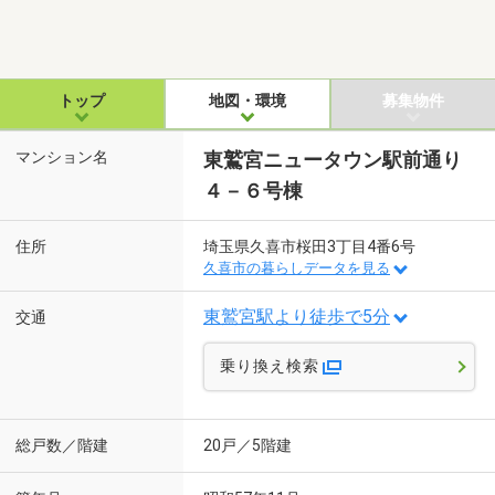
トップ
地図・環境
募集物件
マンション名
東鷲宮ニュータウン駅前通り
４－６号棟
住所
埼玉県久喜市桜田3丁目4番6号
久喜市の暮らしデータを見る
東鷲宮駅より徒歩で5分
交通
乗り換え検索
総戸数／階建
20戸／5階建