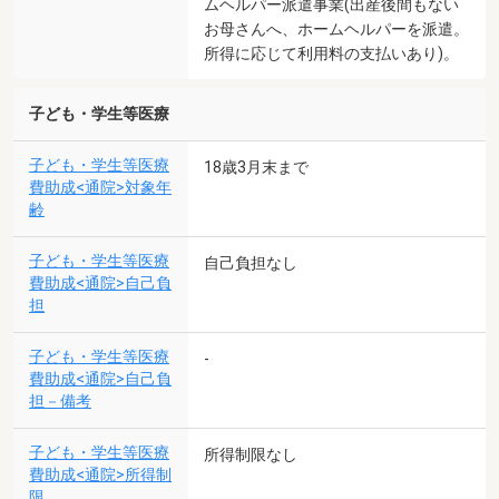
ムヘルパー派遣事業(出産後間もない
お母さんへ、ホームヘルパーを派遣。
所得に応じて利用料の支払いあり)。
子ども・学生等医療
子ども・学生等医療
18歳3月末まで
費助成<通院>対象年
齢
子ども・学生等医療
自己負担なし
費助成<通院>自己負
担
子ども・学生等医療
-
費助成<通院>自己負
担－備考
子ども・学生等医療
所得制限なし
費助成<通院>所得制
限