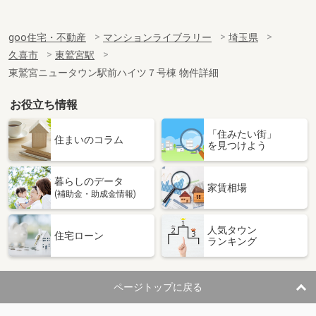
goo住宅・不動産
マンションライブラリー
埼玉県
久喜市
東鷲宮駅
東鷲宮ニュータウン駅前ハイツ７号棟 物件詳細
お役立ち情報
「住みたい街」
住まいのコラム
を見つけよう
暮らしのデータ
家賃相場
(補助金・助成金情報)
人気タウン
住宅ローン
ランキング
ページトップに戻る