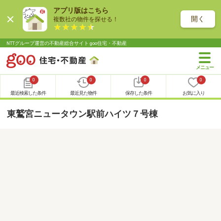
アプリ版はこちら
開く
複数社の物件を探せる！
NTTグループ運営の不動産総合サイト goo住宅・不動産
0
0
0
0
最近検索した条件
最近見た物件
保存した条件
お気に入り
東鷲宮ニュータウン駅前ハイツ７号棟