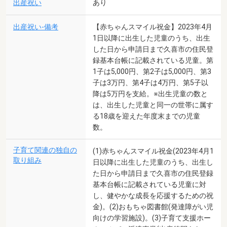
出産祝い
あり
出産祝い-備考
【赤ちゃんスマイル祝金】2023年4月
1日以降に出生した児童のうち、出生
した日から申請日まで久喜市の住民登
録基本台帳に記載されている児童。第
1子は5,000円、第2子は5,000円、第3
子は3万円、第4子は4万円、第5子以
降は5万円を支給。※出生児童の数と
は、出生した児童と同一の世帯に属す
る18歳を迎えた年度末までの児童
数。
子育て関連の独自の
(1)赤ちゃんスマイル祝金(2023年4月1
取り組み
日以降に出生した児童のうち、出生し
た日から申請日まで久喜市の住民登録
基本台帳に記載されている児童に対
し、健やかな成長を応援するための祝
金)。(2)おもちゃ図書館(発達障がい児
向けの学習施設)。(3)子育て支援ホー