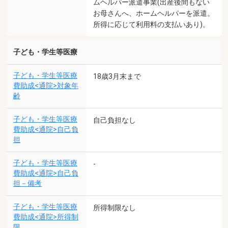
ムヘルパー派遣事業(出産後間もない
お母さんへ、ホームヘルパーを派遣。
所得に応じて利用料の支払いあり)。
子ども・学生等医療
子ども・学生等医療
18歳3月末まで
費助成<通院>対象年
齢
子ども・学生等医療
自己負担なし
費助成<通院>自己負
担
子ども・学生等医療
-
費助成<通院>自己負
担－備考
子ども・学生等医療
所得制限なし
費助成<通院>所得制
限