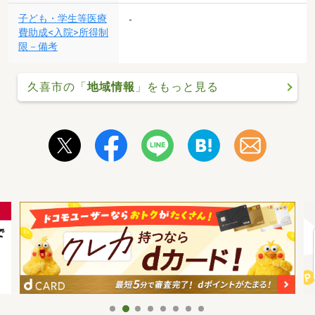
子ども・学生等医療
-
費助成<入院>所得制
限－備考
久喜市の「
地域情報
」をもっと見る