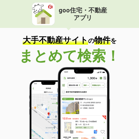
goo住宅・不動産
アプリ
大手不動産サイト
物件
の
を
まとめて検索！