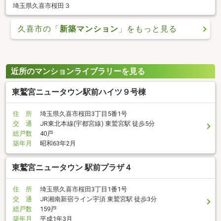
埼玉県久喜市桜田３
久喜市の「
新築マンション
」をもっと見る
近所のマンションライブラリーを見る
東鷲宮ニュータウン駅前ハイツ９号棟
住 所
埼玉県久喜市桜田3丁目5番1号
交 通
JR東北本線(宇都宮線) 東鷲宮駅 徒歩5分
総戸数
40戸
築年月
昭和63年2月
東鷲宮ニュータウン 駅前プラザ４
住 所
埼玉県久喜市桜田3丁目1番1号
交 通
JR湘南新宿ライン宇須 東鷲宮駅 徒歩3分
総戸数
159戸
築年月
平成1年3月