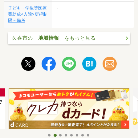
子ども・学生等医療
-
費助成<入院>所得制
限－備考
久喜市の「
地域情報
」をもっと見る