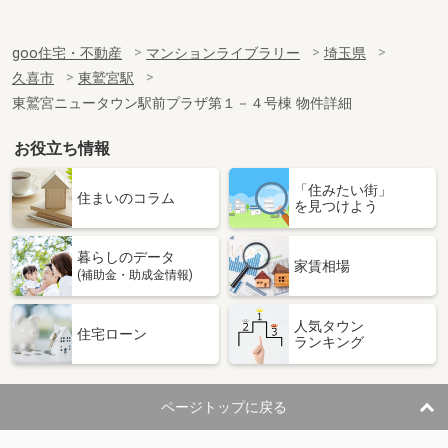
goo住宅・不動産
マンションライブラリー
埼玉県
久喜市
東鷲宮駅
東鷲宮ニュータウン駅前プラザ第１－４号棟 物件詳細
お役立ち情報
「住みたい街」
住まいのコラム
を見つけよう
暮らしのデータ
家賃相場
(補助金・助成金情報)
人気タウン
住宅ローン
ランキング
ページトップに戻る