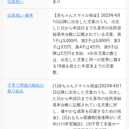
出産祝い
あり
出産祝い-備考
【赤ちゃんスマイル祝金】2023年4月
1日以降に出生した児童のうち、出生
した日から申請日まで久喜市の住民登
録基本台帳に記載されている児童。第
1子は5,000円、第2子は5,000円、第3
子は3万円、第4子は4万円、第5子以
降は5万円を支給。※出生児童の数と
は、出生した児童と同一の世帯に属す
る18歳を迎えた年度末までの児童
数。
子育て関連の独自の
(1)赤ちゃんスマイル祝金(2023年4月1
取り組み
日以降に出生した児童のうち、出生し
た日から申請日まで久喜市の住民登録
基本台帳に記載されている児童に対
し、健やかな成長を応援するための祝
金)。(2)おもちゃ図書館(発達障がい児
向けの学習施設)。(3)子育て支援ホー