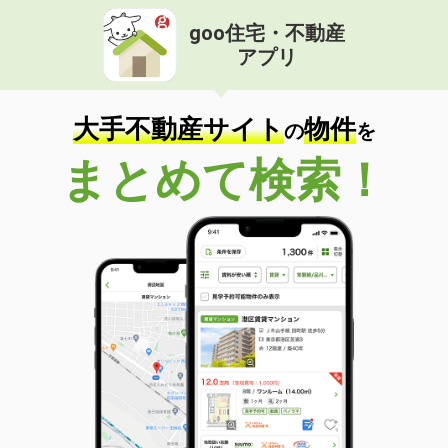
goo住宅・不動産
アプリ
大手不動産サイト
物件
の
を
まとめて検索！