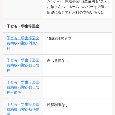
ムヘルパー派遣事業(出産後間もない
お母さんへ、ホームヘルパーを派遣。
所得に応じて利用料の支払いあり)。
子ども・学生等医療
子ども・学生等医療
18歳3月末まで
費助成<通院>対象年
齢
子ども・学生等医療
自己負担なし
費助成<通院>自己負
担
子ども・学生等医療
-
費助成<通院>自己負
担－備考
子ども・学生等医療
所得制限なし
費助成<通院>所得制
限