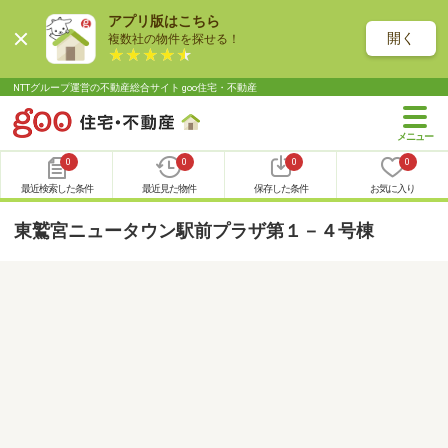
アプリ版はこちら
開く
複数社の物件を探せる！
NTTグループ運営の不動産総合サイト goo住宅・不動産
0
0
0
0
最近検索した条件
最近見た物件
保存した条件
お気に入り
東鷲宮ニュータウン駅前プラザ第１－４号棟