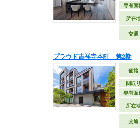
専有面
所在
交通
プラウド吉祥寺本町 第2期
価格
間取
専有面
所在
交通