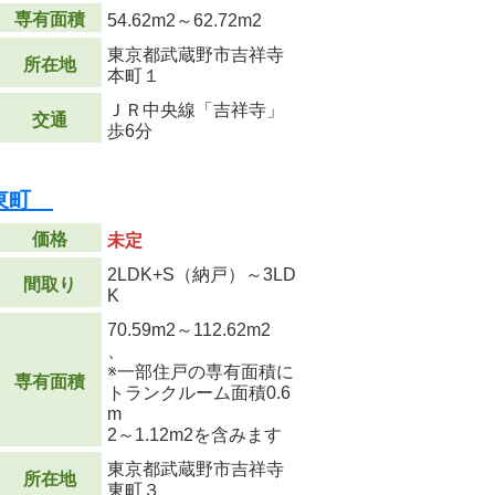
専有面積
54.62m
2
～62.72m
2
東京都武蔵野市吉祥寺
所在地
本町１
ＪＲ中央線「吉祥寺」
交通
歩6分
寺東町
価格
未定
2LDK+S（納戸）～3LD
間取り
K
70.59m
2
～112.62m
2
、
※一部住戸の専有面積に
専有面積
トランクルーム面積0.6
m
2
～1.12m
2
を含みます
東京都武蔵野市吉祥寺
所在地
東町３