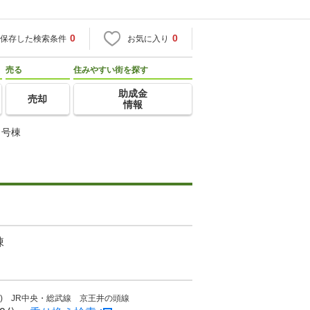
0
0
保存した検索条件
お気に入り
売る
住みやすい街を探す
助成金
売却
情報
３号棟
棟
速) JR中央・総武線 京王井の頭線