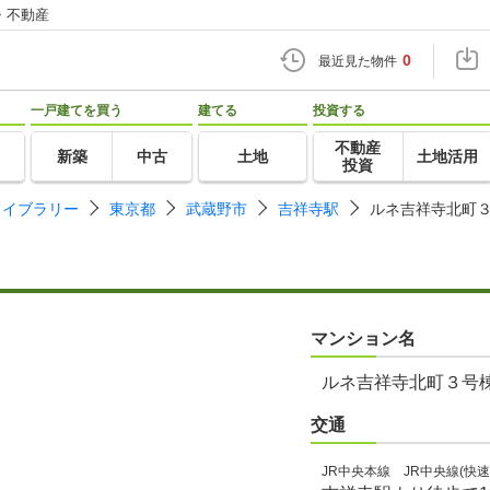
・不動産
0
最近見た物件
一戸建てを買う
建てる
投資する
不動産
新築
中古
土地
土地活用
投資
ライブラリー
東京都
武蔵野市
吉祥寺駅
ルネ吉祥寺北町
マンション名
ルネ吉祥寺北町３号
交通
JR中央本線 JR中央線(快