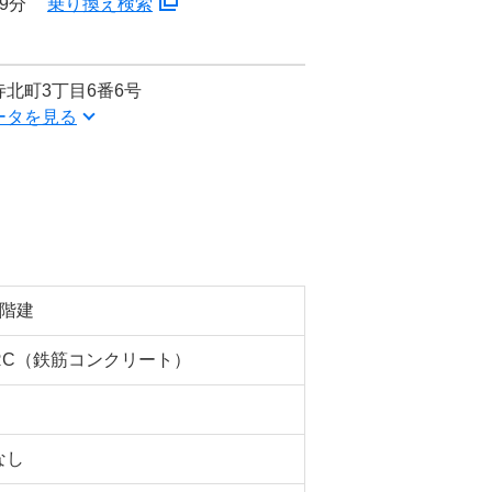
9分
乗り換え検索
北町3丁目6番6号
ータを見る
4階建
RC（鉄筋コンクリート）
なし