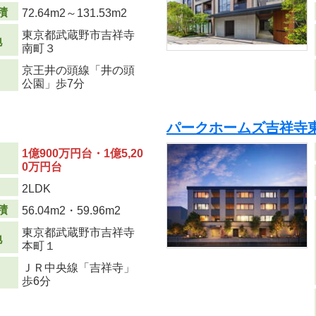
積
72.64m
2
～131.53m
2
東京都武蔵野市吉祥寺
地
南町３
京王井の頭線「井の頭
公園」歩7分
パークホームズ吉祥
1億900万円台・1億5,20
0万円台
り
2LDK
積
56.04m
2
・59.96m
2
東京都武蔵野市吉祥寺
地
本町１
ＪＲ中央線「吉祥寺」
歩6分