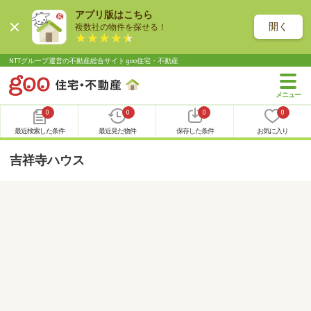
アプリ版はこちら
開く
複数社の物件を探せる！
NTTグループ運営の不動産総合サイト goo住宅・不動産
0
0
0
0
最近検索した条件
最近見た物件
保存した条件
お気に入り
吉祥寺ハウス