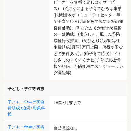
ビーカーを無料で貸し出すサービ
ス)。(2)共助による子育てひろば事業
(民間団体がコミュニティセンター等
で子育てひろば事業を実施する際の運
営費補助)。(3)おたふくかぜ予防接種
の一部助成。(4)麻しん、風しん予防
接種行政措置。(5)ひとり親家庭等住
宅費助成(月額1万円上限、所得制限な
どの要件あり)。(6)子育て応援サイト
むさしのすくすくナビ(子育て支援情
報の発信、予防接種のスケジューリン
グ機能等)
子ども・学生等医療
子ども・学生等医療
18歳3月末まで
費助成<通院>対象年
齢
子ども・学生等医療
自己負担なし