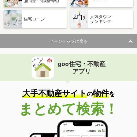
(補助金・助成金情報)
人気タウン
住宅ローン
ランキング
ページトップに戻る
goo住宅・不動産
アプリ
大手不動産サイト
物件
の
を
まとめて検索！