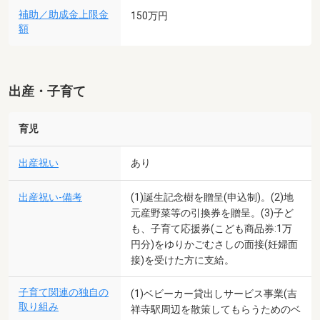
補助／助成金上限金
150万円
額
出産・子育て
育児
出産祝い
あり
出産祝い-備考
(1)誕生記念樹を贈呈(申込制)。(2)地
元産野菜等の引換券を贈呈。(3)子ど
も、子育て応援券(こども商品券:1万
円分)をゆりかごむさしの面接(妊婦面
接)を受けた方に支給。
子育て関連の独自の
(1)ベビーカー貸出しサービス事業(吉
取り組み
祥寺駅周辺を散策してもらうためのベ