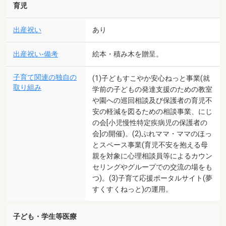
育児
出産祝い
あり
出産祝い-備考
絵本・積み木を贈呈。
子育て関連の独自の
(1)子どもすこやか安心ねっと事業(就
取り組み
学前の子どもの発達支援のための教室
や園への巡回相談及び保護者の育児不
安の軽減を図るための相談事業、にじ
の会[小児慢性特定疾病児の保護者の
会]の開催)。(2)ぷれママ・ママのほっ
とスペース事業(育児不安を抱える母
親を対象に心理相談員等によるカウン
セリングやグループでの交流の場をも
つ)。(3)子育て応援ポータルサイト(夢
すくすくねっと)の運用。
子ども・学生等医療