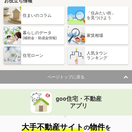
お役立ち情報
「住みたい街」
住まいのコラム
を見つけよう
暮らしのデータ
家賃相場
(補助金・助成金情報)
人気タウン
住宅ローン
ランキング
ページトップに戻る
goo住宅・不動産
アプリ
大手不動産サイト
物件
の
を