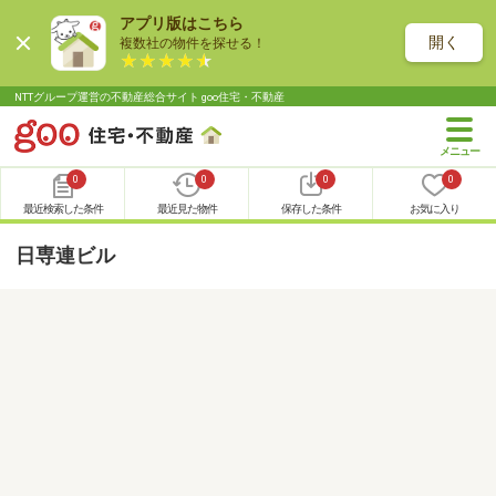
アプリ版はこちら
開く
複数社の物件を探せる！
NTTグループ運営の不動産総合サイト goo住宅・不動産
0
0
0
0
最近検索した条件
最近見た物件
保存した条件
お気に入り
日専連ビル