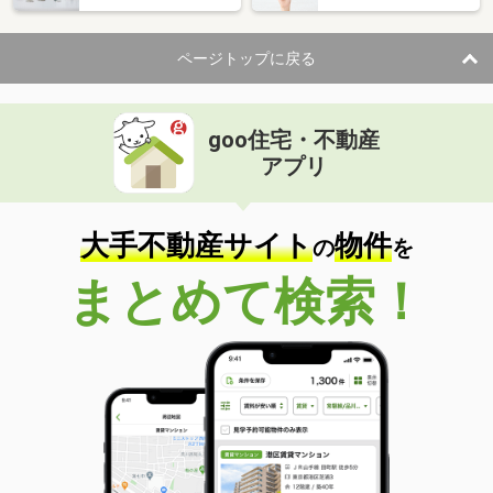
ページトップに戻る
goo住宅・不動産
アプリ
大手不動産サイト
物件
の
を
まとめて検索！