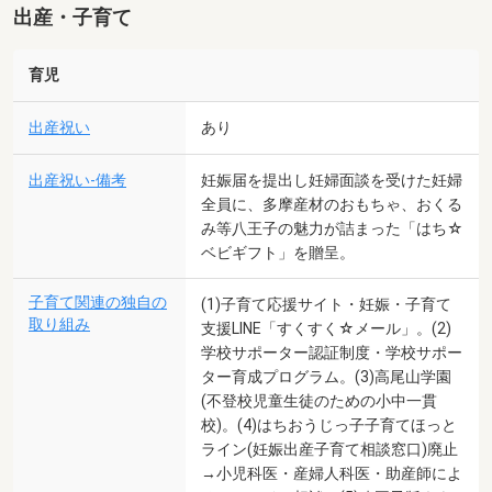
出産・子育て
育児
出産祝い
あり
出産祝い-備考
妊娠届を提出し妊婦面談を受けた妊婦
全員に、多摩産材のおもちゃ、おくる
み等八王子の魅力が詰まった「はち☆
ベビギフト」を贈呈。
子育て関連の独自の
(1)子育て応援サイト・妊娠・子育て
取り組み
支援LINE「すくすく☆メール」。(2)
学校サポーター認証制度・学校サポー
ター育成プログラム。(3)高尾山学園
(不登校児童生徒のための小中一貫
校)。(4)はちおうじっ子子育てほっと
ライン(妊娠出産子育て相談窓口)廃止
→小児科医・産婦人科医・助産師によ