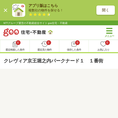
アプリ版はこちら
開く
複数社の物件を探せる！
NTTグループ運営の不動産総合サイト goo住宅・不動産
0
0
0
0
最近検索した条件
最近見た物件
保存した条件
お気に入り
クレヴィア京王堀之内パークナード１ １番街