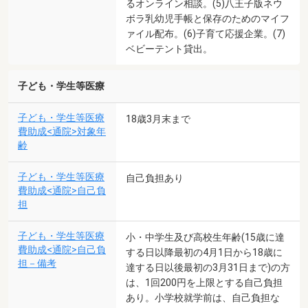
るオンライン相談。(5)八王子版ネウ
ボラ乳幼児手帳と保存のためのマイフ
ァイル配布。(6)子育て応援企業。(7)
ベビーテント貸出。
子ども・学生等医療
子ども・学生等医療
18歳3月末まで
費助成<通院>対象年
齢
子ども・学生等医療
自己負担あり
費助成<通院>自己負
担
子ども・学生等医療
小・中学生及び高校生年齢(15歳に達
費助成<通院>自己負
する日以降最初の4月1日から18歳に
担－備考
達する日以後最初の3月31日まで)の方
は、1回200円を上限とする自己負担
あり。小学校就学前は、自己負担な