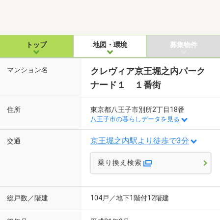
トップ
地図・環境
募集物件
マンション名
クレヴィア京王堀之内パーク
ナード１ １番街
住所
東京都八王子市別所2丁目18番
八王子市の暮らしデータを見る
京王堀之内駅より徒歩で3分
交通
乗り換え検索
総戸数／階建
104戸／地下1階付12階建