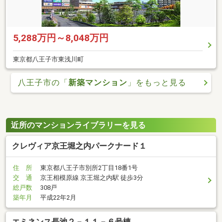
5,288万円～8,048万円
東京都八王子市東浅川町
八王子市の「
新築マンション
」をもっと見る
近所のマンションライブラリーを見る
クレヴィア京王堀之内パークナード１
住 所
東京都八王子市別所2丁目18番1号
交 通
京王相模原線 京王堀之内駅 徒歩3分
総戸数
308戸
築年月
平成22年2月
エミネンス長池２－１１－６号棟