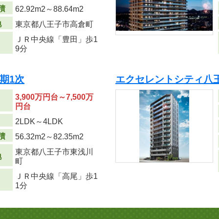
積
62.92m
2
～88.64m
2
地
東京都八王子市高倉町
ＪＲ中央線「豊田」歩1
9分
期1次
エクセレントシティ八王子
3,900万円台～7,500万
円台
り
2LDK～4LDK
積
56.32m
2
～82.35m
2
東京都八王子市東浅川
地
町
ＪＲ中央線「高尾」歩1
1分