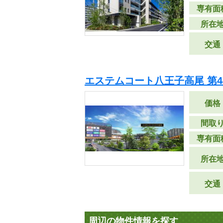
専有面
所在
交通
エステムコート八王子高尾 第4
価格
間取
専有面
所在
交通
周辺の物件情報を探す