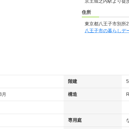
京王堀之内駅より徒
住所
東京都八王子市別所2
八王子市の暮らしデ
階建
3月
構造
専用庭