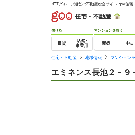
NTTグループ運営の不動産総合サイト goo住宅
借りる
マンションを買う
店舗･
賃貸
新築
中古
事業用
住宅・不動産
地域情報
マンション
エミネンス長池２－９