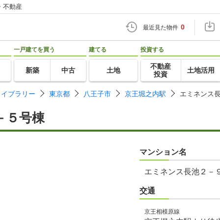
・不動産
0
最近見た物件
一戸建てを買う
建てる
投資する
不動産
新築
中古
土地
土地活用
投資
ライブラリー
東京都
八王子市
京王堀之内駅
エミネンス
－５号棟
マンション名
エミネンス長池２－
交通
京王相模原線