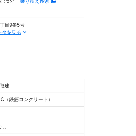
歩で5分
乗り換え検索
丁目9番5号
ータを見る
5階建
RC（鉄筋コンクリート）
なし