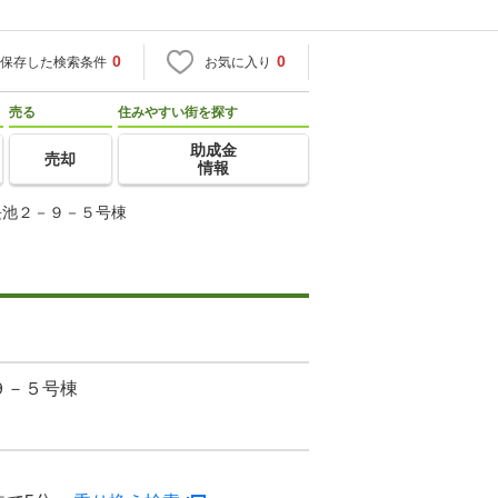
0
0
保存した検索条件
お気に入り
売る
住みやすい街を探す
助成金
売却
情報
長池２－９－５号棟
９－５号棟