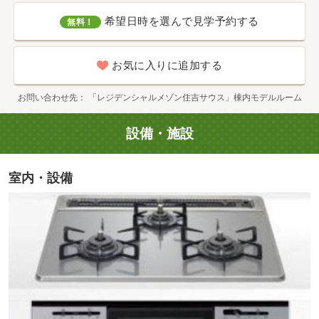
希望日時を選んで見学予約する
無料！
お気に入りに追加する
お問い合わせ先
「レジデンシャルメゾン住吉サウス」棟内モデルルーム
設備・施設
ココカラファイン三芳町店（徒歩6分／約450m）
室内・設備