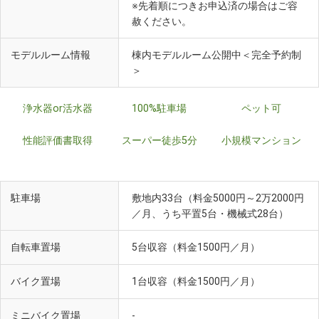
※先着順につきお申込済の場合はご容
赦ください。
モデルルーム情報
棟内モデルルーム公開中＜完全予約制
＞
浄水器or活水器
100%駐車場
ペット可
性能評価書取得
スーパー徒歩5分
小規模マンション
駐車場
敷地内33台（料金5000円～2万2000円
／月、うち平置5台・機械式28台）
自転車置場
5台収容（料金1500円／月）
バイク置場
1台収容（料金1500円／月）
ミニバイク置場
-