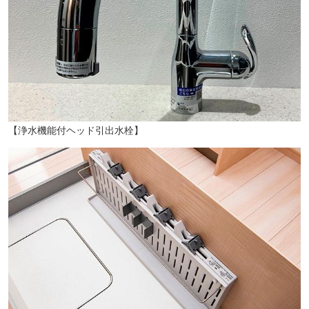
「長崎大学前」バス停（徒歩3分／約240m）
【浄水機能付ヘッド引出水栓】