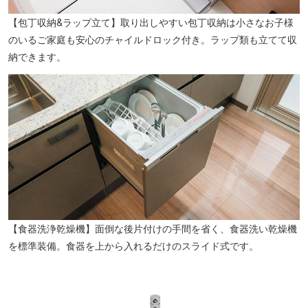
【包丁収納&ラップ立て】取り出しやすい包丁収納は小さなお子様
のいるご家庭も安心のチャイルドロック付き。ラップ類も立てて収
山里小学校（徒歩12分／約940m）
納できます。
【食器洗浄乾燥機】面倒な後片付けの手間を省く、食器洗い乾燥機
を標準装備。食器を上から入れるだけのスライド式です。
山里中学校（徒歩18分／約1400m）