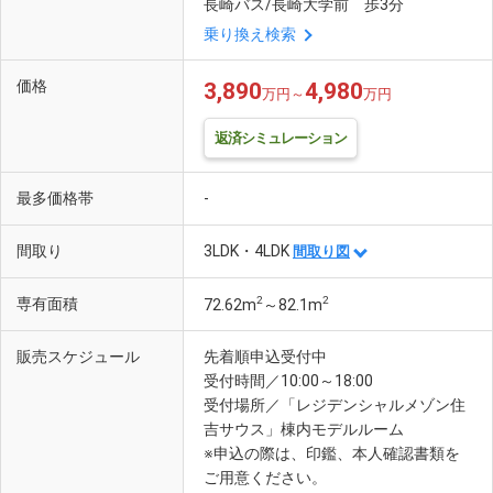
長崎バス/長崎大学前 歩3分
乗り換え検索
価格
3,890
4,980
万円～
万円
返済シミュレーション
最多価格帯
-
間取り
3LDK・4LDK
間取り図
2
2
専有面積
72.62m
～82.1m
販売スケジュール
先着順申込受付中
受付時間／10:00～18:00
受付場所／「レジデンシャルメゾン住
吉サウス」棟内モデルルーム
※申込の際は、印鑑、本人確認書類を
ご用意ください。