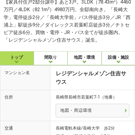
2
【家具付住戸2邸分譲中】あと3戸。3LDK（78.43m
）4460
2
万円／4LDK（82.1m
）4980万円。全邸南向き。「長崎大
学」電停徒歩2分／「長崎大学前」バス停徒歩3分／JR「西
浦上」駅徒歩9分／ダイレックス若葉町店徒歩3分／チトセ
ピア徒歩6分。買物・電停・JR・バス全てが徒歩圏内。
「レジデンシャルメゾン住吉サウス」誕生。
トップ
間取り
地図・環境
設備・施設
マンション名
レジデンシャルメゾン住吉サ
ウス
住所
長崎県長崎市若葉町7-1（地番）
地図・周辺環境
交通
長崎電軌本線/長崎大学 歩2分