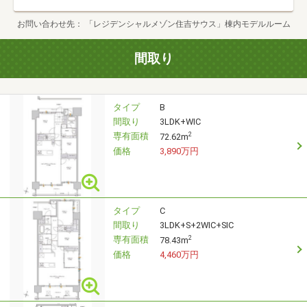
お問い合わせ先
「レジデンシャルメゾン住吉サウス」棟内モデルルーム
間取り
タイプ
B
間取り
3LDK+WIC
専有面積
2
72.62m
価格
3,890万円
タイプ
C
間取り
3LDK+S+2WIC+SIC
専有面積
2
78.43m
価格
4,460万円