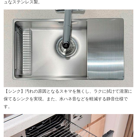
ローソン長崎大学前店（徒歩2分／約90m）
ュなステンレス製。
【シンク】汚れの原因となるスキマを無くし、ラクに拭けて清潔に
保てるシンクを実現。また、水ハネ音などを軽減する静音仕様で
す。
十八親和銀行チトセピア支店（徒歩6分／約460m）