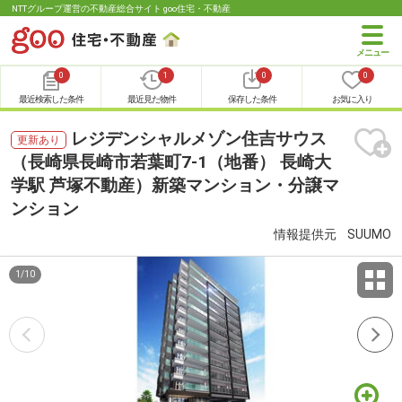
NTTグループ運営の不動産総合サイト goo住宅・不動産
0
1
0
0
最近検索した条件
最近見た物件
保存した条件
お気に入り
レジデンシャルメゾン住吉サウス
更新あり
（長崎県長崎市若葉町7-1（地番） 長崎大
学駅 芦塚不動産）新築マンション・分譲マ
ンション
情報提供元
SUUMO
1
/
10