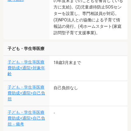
の年度末までのこどもを養育している
方に支給)。(2)児童虐待防止SOSセン
ターを設置し、専門相談員が対応。
(3)NPO法人との協働による子育て情
報誌の発行。(4)ホームスタート(家庭
訪問型子育て支援事業)。
子ども・学生等医療
子ども・学生等医療
18歳3月末まで
費助成<通院>対象年
齢
子ども・学生等医療
自己負担なし
費助成<通院>自己負
担
子ども・学生等医療
-
費助成<通院>自己負
担－備考