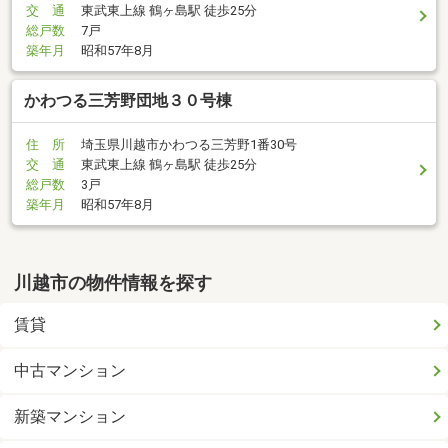
交 通
東武東上線 鶴ヶ島駅 徒歩25分
総戸数
7戸
築年月
昭和57年8月
かわつる三芳野団地３０号棟
住 所
埼玉県川越市かわつる三芳野1番30号
交 通
東武東上線 鶴ヶ島駅 徒歩25分
総戸数
3戸
築年月
昭和57年8月
川越市の物件情報を探す
賃貸
中古マンション
新築マンション