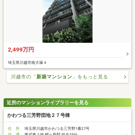
2,499万円
埼玉県川越市南大塚４
川越市の「
新築マンション
」をもっと見る
近所のマンションライブラリーを見る
かわつる三芳野団地２７号棟
住 所
埼玉県川越市かわつる三芳野1番27号
交 通
東武東上線 鶴ヶ島駅 徒歩25分