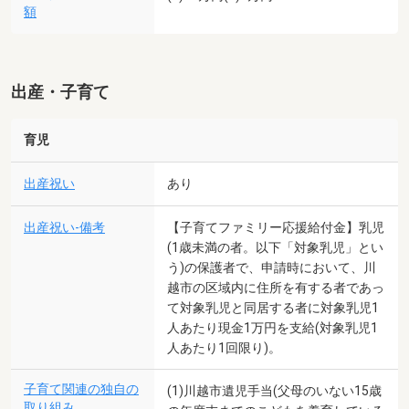
額
出産・子育て
育児
出産祝い
あり
出産祝い-備考
【子育てファミリー応援給付金】乳児
(1歳未満の者。以下「対象乳児」とい
う)の保護者で、申請時において、川
越市の区域内に住所を有する者であっ
て対象乳児と同居する者に対象乳児1
人あたり現金1万円を支給(対象乳児1
人あたり1回限り)。
子育て関連の独自の
(1)川越市遺児手当(父母のいない15歳
取り組み