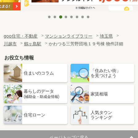
goo住宅・不動産
マンションライブラリー
埼玉県
川越市
鶴ヶ島駅
かわつる三芳野団地１９号棟 物件詳細
お役立ち情報
「住みたい街」
住まいのコラム
を見つけよう
暮らしのデータ
家賃相場
(補助金・助成金情報)
人気タウン
住宅ローン
ランキング
ページトップに戻る