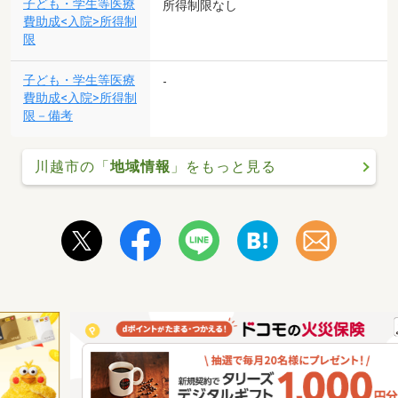
子ども・学生等医療
所得制限なし
費助成<入院>所得制
限
子ども・学生等医療
-
費助成<入院>所得制
限－備考
川越市の「
地域情報
」をもっと見る