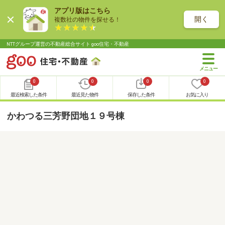
アプリ版はこちら
開く
複数社の物件を探せる！
NTTグループ運営の不動産総合サイト goo住宅・不動産
0
0
0
0
最近検索した条件
最近見た物件
保存した条件
お気に入り
かわつる三芳野団地１９号棟