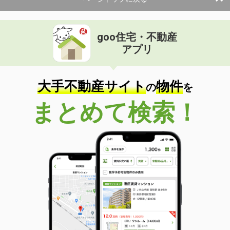
goo住宅・不動産
アプリ
大手不動産サイト
物件
の
を
まとめて検索！