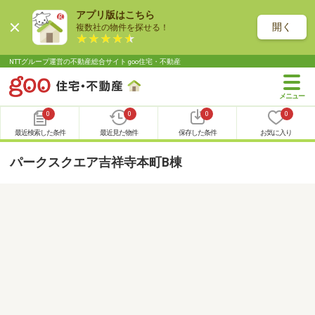
アプリ版はこちら
開く
複数社の物件を探せる！
NTTグループ運営の不動産総合サイト goo住宅・不動産
0
0
0
0
最近検索した条件
最近見た物件
保存した条件
お気に入り
パークスクエア吉祥寺本町B棟