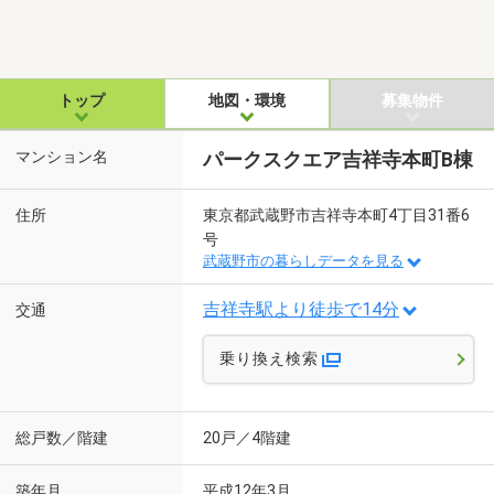
トップ
地図・環境
募集物件
マンション名
パークスクエア吉祥寺本町B棟
住所
東京都武蔵野市吉祥寺本町4丁目31番6
号
武蔵野市の暮らしデータを見る
吉祥寺駅より徒歩で14分
交通
乗り換え検索
総戸数／階建
20戸／4階建
築年月
平成12年3月