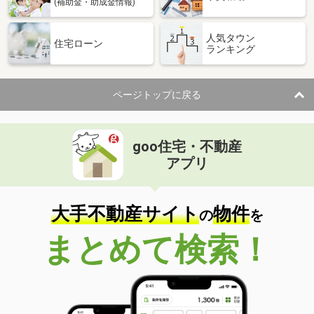
(補助金・助成金情報)
人気タウン
住宅ローン
ランキング
ページトップに戻る
goo住宅・不動産
アプリ
大手不動産サイト
物件
の
を
まとめて検索！