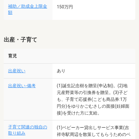
補助／助成金上限金
150万円
額
出産・子育て
育児
出産祝い
あり
出産祝い-備考
(1)誕生記念樹を贈呈(申込制)。(2)地
元産野菜等の引換券を贈呈。(3)子ど
も、子育て応援券(こども商品券:1万
円分)をゆりかごむさしの面接(妊婦面
接)を受けた方に支給。
子育て関連の独自の
(1)ベビーカー貸出しサービス事業(吉
取り組み
祥寺駅周辺を散策してもらうためのベ