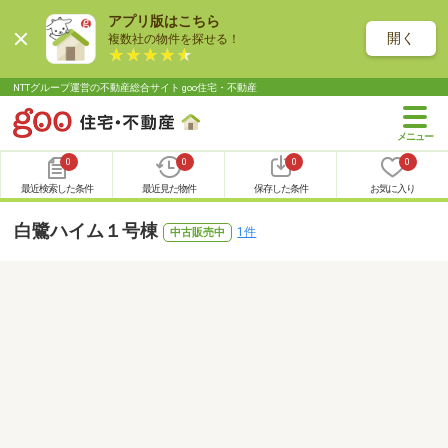
アプリ版はこちら
開く
複数社の物件を探せる！
NTTグループ運営の不動産総合サイト goo住宅・不動産
0
0
0
0
最近検索した条件
最近見た物件
保存した条件
お気に入り
白鷺ハイム１号棟
1件
中古販売中