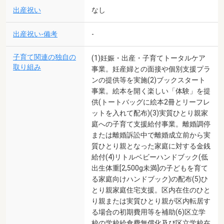
出産祝い
なし
出産祝い-備考
-
子育て関連の独自の
(1)妊娠・出産・子育てトータルケア
取り組み
事業。妊産婦との面接や個別支援プラ
ンの提供等を実施(2)ブックスタート
事業。絵本を開く楽しい「体験」を提
供(トートバッグに絵本2冊とリーフレ
ットを入れて配布)(3)実質ひとり親家
庭への子育て支援給付事業。離婚調停
または離婚訴訟中で離婚成立前から実
質ひとり親となった家庭に対する金銭
給付(4)リトルベビーハンドブック(低
出生体重[2,500g未満]の子どもを育て
る家庭向けハンドブック)の配布(5)ひ
とり親家庭住宅支援。区内在住のひと
り親または実質ひとり親が区内転居す
る場合の初期費用等を補助(6)区立学
校の学校給食費無償化及び区立学校在