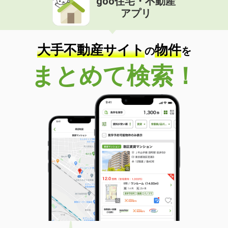
goo住宅・不動産
アプリ
大手不動産サイト
物件
の
を
まとめて検索！