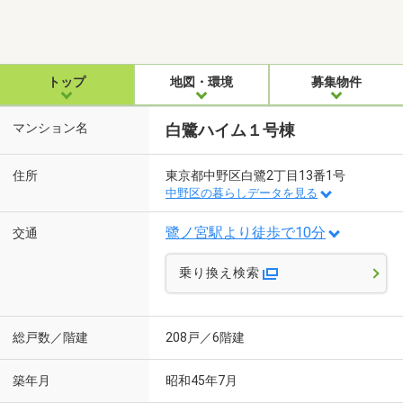
トップ
地図・環境
募集物件
マンション名
白鷺ハイム１号棟
住所
東京都中野区白鷺2丁目13番1号
中野区の暮らしデータを見る
鷺ノ宮駅より徒歩で10分
交通
乗り換え検索
総戸数／階建
208戸／6階建
築年月
昭和45年7月