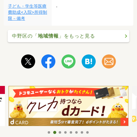
子ども・学生等医療
-
費助成<入院>所得制
限－備考
中野区の「
地域情報
」をもっと見る