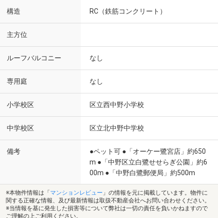
構造
RC（鉄筋コンクリート）
主方位
ルーフバルコニー
なし
専用庭
なし
小学校区
区立西中野小学校
中学校区
区立北中野中学校
備考
●ペット可 ●「オーケー鷺宮店」約650
m ●「中野区立白鷺せせらぎ公園」約6
00m ●「中野白鷺郵便局」約500m
※本物件情報は「
マンションレビュー
」の情報を元に掲載しています。物件に
関する正確な情報、及び最新情報は取扱不動産会社へお問い合わせください。
※当情報を基に発生した損害等について弊社は一切の責任を負いかねますので
ご理解の上ご利用ください。