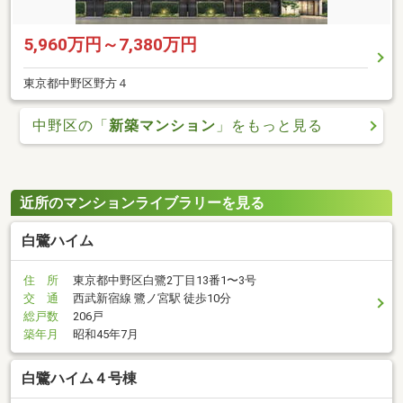
5,960万円～7,380万円
東京都中野区野方４
中野区の「
新築マンション
」をもっと見る
近所のマンションライブラリーを見る
白鷺ハイム
住 所
東京都中野区白鷺2丁目13番1〜3号
交 通
西武新宿線 鷺ノ宮駅 徒歩10分
総戸数
206戸
築年月
昭和45年7月
白鷺ハイム４号棟