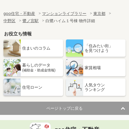
goo住宅・不動産
マンションライブラリー
東京都
中野区
鷺ノ宮駅
白鷺ハイム１号棟 物件詳細
お役立ち情報
「住みたい街」
住まいのコラム
を見つけよう
暮らしのデータ
家賃相場
(補助金・助成金情報)
人気タウン
住宅ローン
ランキング
ページトップに戻る