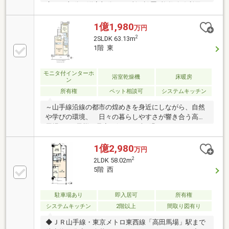
房 LD部分と洋室部分の2カ所に設置■複数路線利用可
能な好立地 山手線・東西線『高田馬場』駅徒歩7分■
充実したセキュリティ■ペット飼育可（細則有り）
1億1,980
万円
【充実の共用施設・サービス（一部有償）】◆スタデ
2
2SLDK 63.13m
ィブース◆マルチスタジオ◆ミーティングスペース◆
1階 東
居住者専用マンション内学童保育サービス◆ゲストル
ーム◆パーティールーム◆キッズコーナー
モニタ付インターホ
浴室乾燥機
床暖房
ン
所有権
ペット相談可
システムキッチン
～山手線沿線の都市の煌めきを身近にしながら、自然
や学びの環境、 日々の暮らしやすさが響き合う高田
馬場～■お子様の足音を気にせずお過ごしいただける1
階住戸■全居室収納■大きなお荷物も収納いただけるサ
ービスルーム（2.0J）■LD横の洋室（4.5J）は引き戸
1億2,980
万円
のため、広々とした1LDKとしてもお使いいただけます
2
2LDK 58.02m
■床暖房2箇所設置（LD・洋室6.0J）■1418のゆったり
5階 西
とした浴室■LD部分最高天井高 2.450mm■アウトフ
レーム工法によりレイアウトしやすい間取り
駐車場あり
即入居可
所有権
システムキッチン
2階以上
間取り図有り
◆ＪＲ山手線・東京メトロ東西線「高田馬場」駅まで