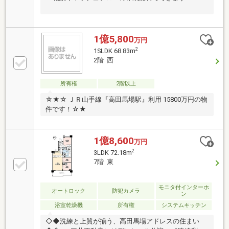
1億5,800
万円
2
1SLDK 68.83m
2階 西
所有権
2階以上
☆★☆ ＪＲ山手線『高田馬場駅』利用 15800万円の物
件です！☆★
1億8,600
万円
2
3LDK 72.18m
7階 東
モニタ付インターホ
オートロック
防犯カメラ
ン
浴室乾燥機
所有権
システムキッチン
◇◆洗練と上質が揃う、高田馬場アドレスの住まい