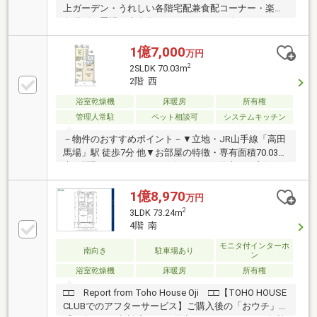
上ガーデン・うれしい各階宅配兼食配コーナー・楽々
各階ゴミ置場・大人数でホームシアタを楽しめるゲス
トルーム・プライベートゲストルームも完備・全国初
学童保育サービス 『親切、丁寧、しっかりした仕
1億7,000
万円
事』をモットーに、お客様に寄り添ったご提案をさせ
2
2SLDK 70.03m
ていただきます。
2階 西
浴室乾燥機
床暖房
所有権
管理人常駐
ペット相談可
システムキッチン
－物件のおすすめポイント－▼立地・JR山手線「高田
馬場」駅 徒歩7分 他▼お部屋の特徴・専有面積70.03平
米・間取2SLDK＋WIC・西向きにつき陽当たり良好・
生活用品が徒歩圏内で揃う住環境▼設備・床暖房
(LD・約6帖洋室部分)・食洗機・ディスポーザー・浴室
1億8,970
万円
乾燥機・宅配ボックス・ハンズフリーキー■ ご希望の
2
3LDK 73.24m
住まい探しをお手伝いします ━━━━━・・・物件の
4階 南
詳細・ご相談はお気軽にお問い合わせください。
モニタ付インターホ
南向き
駐車場あり
ン
浴室乾燥機
床暖房
所有権
□□ Report from Toho House Oji □□【TOHO HOUSE
CLUBでのアフターサービス】ご購入後の「おウチ」と