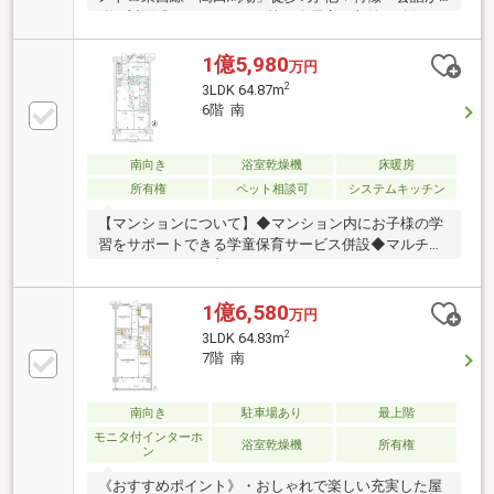
弾む対面式キッチン・WIC等、全居室に収納を確保・
ゲストルーム等、多彩な共用部有・即引渡し可能(残金
精算後)▼設備・床暖房(LD・約6帖洋室)・ディスポー
1億5,980
万円
ザー・浴室乾燥機・タッチレス水栓(洗面室)・手洗い
2
3LDK 64.87m
カウンター(トイレ)・宅配ボックス▼周辺環境・マル
6階 南
エツプチ高田馬場店 徒歩2分(約140m)※専有面積にト
ランクルーム面積1.44平米を含む■ ご希望の住まい探
しをお手伝いします ━━━━━・・・物件の詳細・ご
南向き
浴室乾燥機
床暖房
相談はお気軽にお問い合わせください。
所有権
ペット相談可
システムキッチン
【マンションについて】◆マンション内にお子様の学
習をサポートできる学童保育サービス併設◆マルチス
タジオ/スタディブース/ゲストルーム/パーティールー
ムキッズコーナー/ミーティングスペース/屋上ガーデ
ン等あり（一部有償）◆山手線/東西線/西武新宿線
1億6,580
万円
「高田馬場」駅まで徒歩7分 西武新宿線「落合」駅
2
3LDK 64.83m
まで徒歩10分 3路線2駅利用可の立地◆総戸数325
7階 南
戸・三井不動産旧分譲大規模レジデンス【お部屋につ
いて】◆6階部分・南向きのため、日当たり/眺望/通風
良好なお部屋◆床暖房設置（LD）◆キッチンにはタッ
南向き
駐車場あり
最上階
チレス水栓・ディスポーザー・食洗機付◆大容量のウ
モニタ付インターホ
浴室乾燥機
所有権
ン
ォークスルークローゼット有
《おすすめポイント》・おしゃれで楽しい充実した屋