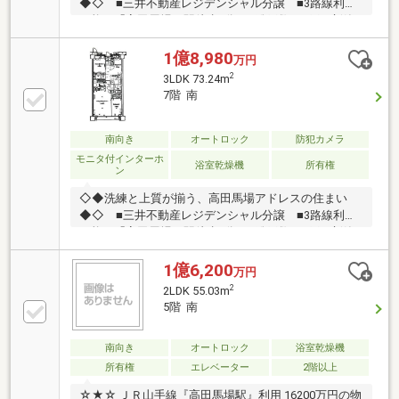
◆◇ ■三井不動産レジデンシャル分譲 ■3路線利用
可能な「高田馬場」駅徒歩7分 ■総戸数325戸の新築
マンション ■7階部分3LDK住戸
1億8,980
万円
2
3LDK 73.24m
7階 南
南向き
オートロック
防犯カメラ
モニタ付インターホ
浴室乾燥機
所有権
ン
◇◆洗練と上質が揃う、高田馬場アドレスの住まい
◆◇ ■三井不動産レジデンシャル分譲 ■3路線利用
可能な「高田馬場」駅徒歩7分 ■総戸数325戸の新築
マンション ■1階部分3LDK住戸
1億6,200
万円
2
2LDK 55.03m
5階 南
南向き
オートロック
浴室乾燥機
所有権
エレベーター
2階以上
☆★☆ ＪＲ山手線『高田馬場駅』利用 16200万円の物