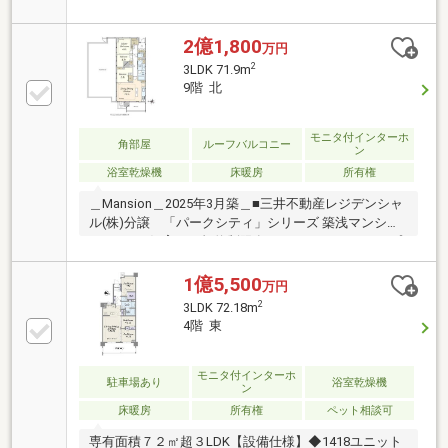
「お金」のご相談窓口をご用意しております！・金利
上昇時のリスクヘッジ、借換え相談、繰上返済のタイ
ミング、各種保険の見直し・・・etc・おウチの設備保
2億1,800
万円
証や定期点検、駆け付けサービス・・・etc購入前のタ
2
3LDK 71.9m
イミングは勿論、購入後のご不安につきましてもご相
9階 北
談可能です！まずはお気軽に現地をご覧下さいませ。
物件の詳細について、ご見学希望のお客様は下記番号
までお気軽にご連絡下さい。お問い合わせ専用フリー
モニタ付インターホ
角部屋
ルーフバルコニー
ン
ダイヤル ： ０１２０－１０４－５７０
浴室乾燥機
床暖房
所有権
＿Mansion＿2025年3月築＿■三井不動産レジデンシャ
ル(株)分譲 「パークシティ」シリーズ 築浅マンショ
ン■ペット飼育可（規約制限有）＿Public Space＿■プ
ライベートガーデン＆ルーフトップガーデン■ゲスト
ルーム■パーティールーム■マルチスタジオ■キッズコ
1億5,500
万円
ーナー＿Room＿71.90㎡＿3LDK＋WIC＿■大型ルーフ
2
3LDK 72.18m
バルコニー（64.66㎡）付■LD・主寝室に床暖房■水回
4階 東
り設備充実 ・リラ浴槽×魔法瓶浴槽採用の浴室＿
Reform＿2026年4月中旬完了！＿・全室、クロス新規
貼替・エアコン4台新規設置・ダウンライト・間接照
モニタ付インターホ
駐車場あり
浴室乾燥機
ン
明新規設置
床暖房
所有権
ペット相談可
専有面積７２㎡超３LDK【設備仕様】◆1418ユニット