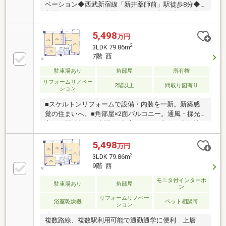
ベーション◆西武新宿線「新井薬師前」駅徒歩8分◆
夜間オートロック、宅配ボックスあり◆7階部分、南
東向き♪◆日当り、眺望良好♪◆「もっと安い住宅ロー
ン」が見つかる！ 提携の金融機関は55社以上！
5,498
万円
◆「勤続期間が短い」「諸費用まで借りたい」 さま
2
3LDK 79.86m
ざまな条件下でのローンご相談ください！◆「即！見
7階 西
学！」＆「車で送迎」サービス実施
駐車場あり
角部屋
所有権
リフォームリノベー
2階以上
間取り図有り
ション
■スケルトンリフォームで設備・内装を一新。新築感
覚の住まいへ。■角部屋×2面バルコニー。通風・採光
良好の開放的な住空間。■都心アクセス良好。利便性
と住みやすさを兼ね備えた立地。■約80㎡のゆとり
3LDK。家族がのびのび暮らせる住まい。【３６５日
5,498
万円
年中無休】原則即日ご対応(夜間除く)。他に無い対応
2
3LDK 79.86m
力でお客様の見たい知りたいを叶えます。【住宅ロー
9階 西
ンに強い！】常時20行以上の金融機関と取引有り。お
客様に合わせて適切なプランをご提案させて頂きま
モニタ付インターホ
駐車場あり
角部屋
ン
す。
リフォームリノベー
浴室乾燥機
ペット相談可
ション
複数路線、複数駅利用可能で通勤通学に便利 上層