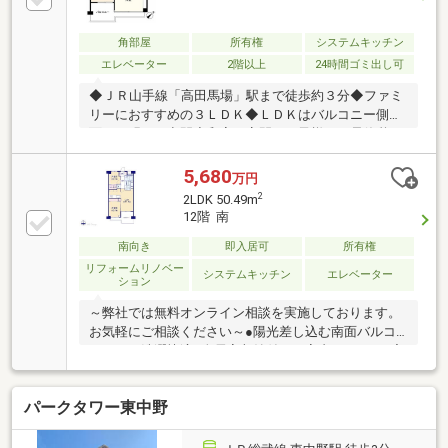
携の金融機関は55社以上！◆「勤続期間が短い」「諸
費用まで借りたい」 さまざまな条件下でのローンご
相談ください！◆「即！見学！」＆「車で送迎」サー
角部屋
所有権
システムキッチン
ビス実施
エレベーター
2階以上
24時間ゴミ出し可
◆ＪＲ山手線「高田馬場」駅まで徒歩約３分◆ファミ
リーにおすすめの３ＬＤＫ◆ＬＤＫはバルコニー側に
面し、明るい空間◆和室は客間やお子様のお昼休憩ス
ペースとしてもご利用可能◆南東角部屋につき、陽当
たり・通風ともに良好◆お荷物の取り逃しを防いでく
5,680
万円
れる宅配ボックス有【株式会社リビングライフ】創業
2
2LDK 50.49m
35年の信頼で未公開情報多数のリビングライフがご紹
12階 南
介します。宅建士×FP×住宅ローンアドバイザーの資格
を併せ持つ『ライフ・エキスパート・プランナー』が
南向き
即入居可
所有権
お客様の老後も見据えたライフプランを無料作成。お
リフォームリノベー
システムキッチン
エレベーター
ション
気軽にご相談下さい！☆物件のお問合せは〈0120-502-
278〉☆
～弊社では無料オンライン相談を実施しております。
お気軽にご相談ください～●陽光差し込む南面バルコ
ニーでお洗濯快適●全居室収納付きで室内すっきり●宅
配ボックス完備で受け取り便利ご見学希望の方は赤色
『見学予約』から。資料請求はオレンジ色『資料請
パークタワー東中野
求』をクリック。直接のお問い合わせは03-6905-9710
まで。（スマートフォンの方は右下青色の電話ボタン
をクリック）■オンライン相談のご案内（※見学予約よ