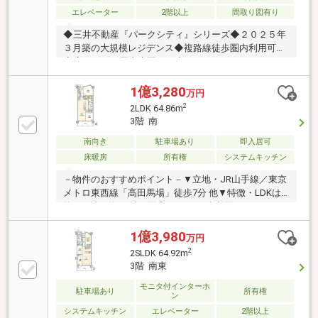
ンから最短２分で完了！お気軽にお問合せください！
エレベーター
2階以上
間取り図有り
◆三井不動産『パークシティ』シリーズ◆２０２５年
３月築の大規模レジデンス◆複路線徒歩圏内利用可能
◆広々とした屋上庭園あり◆ゲストルーム・パーティ
ールーム・コミュニティスペースあり
1億3,280
万円
2
2LDK 64.86m
3階 南
南向き
駐車場あり
即入居可
床暖房
所有権
システムキッチン
－物件のおすすめポイント－▼立地・JR山手線／東京
メトロ東西線「高田馬場」徒歩7分 他▼特徴・LDKは
約16.0帖・約5.0帖の洋室はLDと一体利用も可・ディス
ポーザー搭載の対面式キッチン、食器棚付・SIC・
WTC等、収納豊富・北側洋室とリビングに床暖房を設
1億3,980
万円
置・ゲストルームやキッズルーム等多彩な共用施設
2
2SLDK 64.92m
有・24時間ゴミ出し可・ペット飼育可(犬猫2匹まで／
3階 南東
細則有)・残金精算後、即引渡し可▼周辺環境・マルエ
ツプチ高田馬場店 徒歩2分(約140m)■ ご希望の住まい
モニタ付インターホ
駐車場あり
所有権
ン
探しをお手伝いします ━━━━━・・・物件の詳細・
システムキッチン
エレベーター
2階以上
ご相談はお気軽にお問い合わせください。