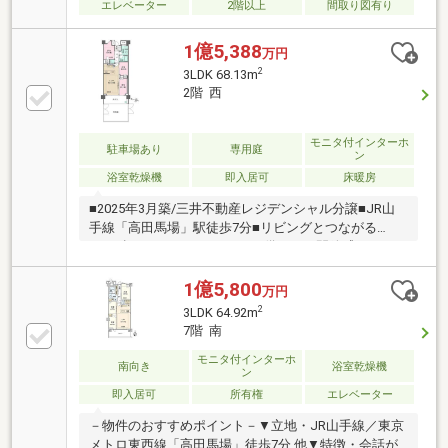
エレベーター
2階以上
間取り図有り
1億5,388
万円
2
3LDK 68.13m
2階 西
モニタ付インターホ
駐車場あり
専用庭
ン
浴室乾燥機
即入居可
床暖房
■2025年3月築/三井不動産レジデンシャル分譲■JR山
手線「高田馬場」駅徒歩7分■リビングとつながる
30m2超のルーフバルコニーを備えた、開放感あふれる
お部屋■住戸前に高い建物が少なく、開放的な眺望が
広がります■一般的な2階住戸よりも位置が高く、開放
1億5,800
万円
感のあるお部屋です■階下に住戸がないため気兼ねな
2
3LDK 64.92m
く過ごせます■暖かな光が降り注ぐ、明るく通気性の
7階 南
良い住空間■床暖房、食器洗乾燥機、ディスポーザ
ー、浴室乾燥機など設備充実■ウォークインクローゼ
モニタ付インターホ
南向き
浴室乾燥機
ン
ットなど収納豊富■各階にゴミステーション有り＆24
即入居可
所有権
エレベーター
時間ゴミ出し可■充実した共用施設(パーティールー
ム・ゲストルーム・屋上庭園など)
－物件のおすすめポイント－▼立地・JR山手線／東京
メトロ東西線「高田馬場」徒歩7分 他▼特徴・会話が