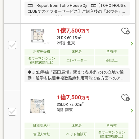
の住戸にスプリンクラー
□□ Report from Toho House Oji □□【TOHO HOUSE
CLUBでのアフターサービス】ご購入後の「おウチ」と
「お金」のご相談窓口をご用意しております！・金利
上昇時のリスクヘッジ、借換え相談、繰上返済のタイ
ミング、各種保険の見直し・・・etc・おウチの設備保
1億7,500
万円
証や定期点検、駆け付けサービス・・・etc購入前のタ
2
2LDK 60.15m
イミングは勿論、購入後のご不安につきましてもご相
25階 北東
談可能です！まずはお気軽に現地をご覧下さいませ。
浴室乾燥機
床暖房
所有権
物件の詳細について、ご見学希望のお客様は下記番号
までお気軽にご連絡下さい。お問い合わせ専用フリー
タワーマンション
エレベーター
2階以上
(階建20階以上)
ダイヤル ： ０１２０－１０４－５７０
◆JR山手線「高田馬場」駅まで徒歩約7分の立地で通
勤・通学も快適◆複数路線利用可能で各方面へのアク
セス良好◆冬でも足元快適にお過ごしいただける床暖
房設置◆仕切りを開けて広々と使えるLDK＋約5帖洋室
◆食洗機・ディスポーザー完備で後片付けもスムーズ
1億7,500
万円
◆衣類や小物をすっきりしまえるWIC付き◆各部屋に
2
3SLDK 72.02m
収納スペースがあり、無駄なく使える間取◆掃除道具
3階 南東
や日用品をサッとしまえる廊下収納◆全室から出入り
できるL型バルコニー◆浴室乾燥暖房機＆オートバス
で、いつでも快適バスタイム◆ゲストルーム・スカイ
駐車場あり
床暖房
所有権
ラウンジなど共用施設が充実◆タワーマンションなら
タワーマンション
管理人常駐
ペット相談可
(階建20階以上)
ではの開放感、ガラスウォール