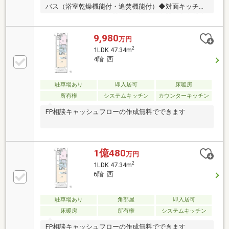
バス（浴室乾燥機能付・追焚機能付）◆対面キッチン
（ディスポーザー・食器洗乾燥機・浄水器）◆床暖房
（LD・洋室6.0帖） ◆全窓ペアガラス◆ウォークイン
クローゼット（約1.5帖） ◆バルコニー奥行約2m～
9,980
万円
2.25ｍ【共用部分】◎屋上庭園（スカイガーデン）
2
1LDK 47.34m
バーベキュースペースあり ◎中庭（グランドガーデ
4階 西
ン）◎パーティルーム ◎マルチスタジオ ◎スタデ
ィブース◎ミーティングスペース◎ゲストルーム ◎
キッズルーム（託児所あり）●ペット飼育可（小型
駐車場あり
即入居可
床暖房
犬・猫合計２匹まで※飼育細則有）●ゴミ置場 各フロ
所有権
システムキッチン
カウンターキッチン
アにあり（24時間可）
FP相談キャッシュフローの作成無料でできます
1億480
万円
2
1LDK 47.34m
6階 西
駐車場あり
角部屋
即入居可
床暖房
所有権
システムキッチン
FP相談キャッシュフローの作成無料でできます