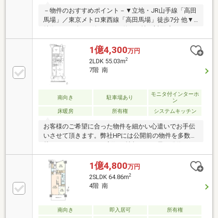
－物件のおすすめポイント－▼立地・JR山手線「高田
馬場」／東京メトロ東西線「高田馬場」徒歩7分 他▼
特徴・2025年3月築・LDKは約14.1帖、対面式キッチン
採用・全居室に収納を設置・約4.5帖の洋室はLDと一
体利用も可・サービススペースはWICと窓付・ゲスト
1億4,300
万円
ルーム等、多彩な共用部有・ペット飼育可(犬猫2匹ま
2
2LDK 55.03m
で／細則有)▼設備・食洗機／ディスポーザー・TVモ
7階 南
ニタ付インターホン▼周辺環境・マルエツ プチ高田馬
場店 徒歩2分(約140m)■ ご希望の住まい探しをお手伝
いします ━━━━━・・・物件の詳細・ご相談はお気
モニタ付インターホ
南向き
駐車場あり
ン
軽にお問い合わせください。
床暖房
所有権
システムキッチン
お客様のご希望に合った物件を細かい心遣いでお手伝
いさせて頂きます。弊社HPには公開前の物件を多数掲
載しておりますので、新鮮な情報をいち早く発信させ
て頂いております。お客様が納得なさるお住まいが見
つかるよう、スピード感を持って全力でサポートしま
1億4,800
万円
す。売却査定・買い取りも致します。ご希望の際は、
2
2SLDK 64.86m
お気軽にお問い合わせ下さい。お電話頂けると、お話
4階 南
が早く進みます。
南向き
即入居可
所有権