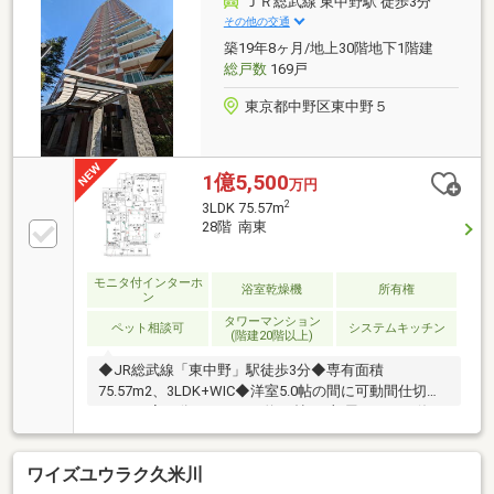
ＪＲ総武線 東中野駅 徒歩3分
り受付）ランチや仕事後の15分で完結！住宅ローン相
その他の交通
談やライフプランシュミレーションについても全てオ
築19年8ヶ月/地上30階地下1階建
ンラインでの対応が可能となっております。※LINEや
総戸数
169戸
メール、お電話でのやり取りも可能です。
東京都中野区東中野５
1億5,500
万円
2
3LDK 75.57m
28階 南東
モニタ付インターホ
浴室乾燥機
所有権
ン
タワーマンション
ペット相談可
システムキッチン
(階建20階以上)
◆JR総武線「東中野」駅徒歩3分◆専有面積
75.57m2、3LDK+WIC◆洋室5.0帖の間に可動間仕切り
あり 2室を分けるほか、約10帖の1部屋としても使え
る間取り◆カウンターキッチン、食器洗浄乾燥機、浄
水器 床暖房、天井カセットエアコン、エアコン2基
ワイズユウラク久米川
も掲載◆浴室乾燥機、追い焚き機能、温水洗浄便座