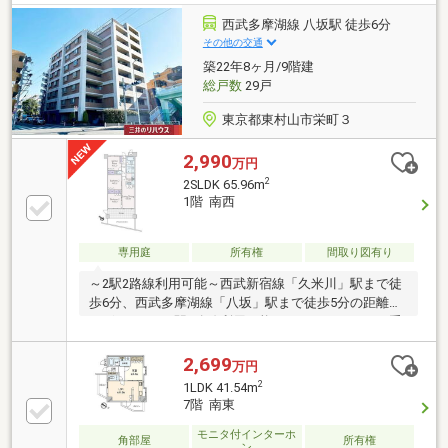
ダブルオートロック、宅配ボックス、24時間ゴミ出し
可能◆ペット飼育可【地域密着44年】西荻窪の昭和建
西武多摩湖線 八坂駅 徒歩6分
物です。杉並・中野・武蔵野・練馬に特化し、不動産
その他の交通
購入や買換えを丁寧にサポート。地域情報にも精通し
築22年8ヶ月/9階建
たスタッフがご提案します。お気軽にご相談くださ
総戸数
29戸
い。
東京都東村山市栄町３
2,990
万円
2
2SLDK 65.96m
1階 南西
専用庭
所有権
間取り図有り
～2駅2路線利用可能～西武新宿線「久米川」駅まで徒
歩6分、西武多摩湖線「八坂」駅まで徒歩5分の距離に
ございます。2駅2路線利用可能なため、アクセスを重
視されるお客様におすすめの物件となります。～設備
～防犯設備も充実しており、オートロックシステムや
2,699
万円
テレビカメラ付きインターホンが付いております。宅
2
1LDK 41.54m
配ボックスが付いており、不在時にも荷物を受け取る
7階 南東
ことが出来ます。2026年10月分より、管理費は13280
円、修繕積立金は12500円に値上げ予定となります。
モニタ付インターホ
角部屋
所有権
ン