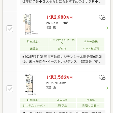
徒歩約７分◆２人暮らしにもおすすめの２ＬＤＫ◆Ｌ
ＤＫは約１５．４帖とゆとりある空間◆スタディブー
スやゲストルームなど共用施設が充実◆現在空室の
為、即引渡し可能です【株式会社リビングライフ】創
1億2,980
万円
業35年の信頼で未公開情報多数のリビングライフがご
2
2SLDK 61.07m
紹介します。宅建士×FP×住宅ローンアドバイザーの資
5階 東
格を併せ持つ『ライフ・エキスパート・プランナー』
がお客様の老後も見据えたライフプランを無料作成。
お気軽にご相談下さい！☆物件のお問合せは〈0120-
モニタ付インターホ
駐車場あり
浴室乾燥機
ン
502-278〉☆
床暖房
所有権
ペット相談可
■2025年3月築 三井不動産レジデンシャル旧分譲■新築
後、未入居物件■イーストレジデンス 5階部分（棟内
最上階） 上階住戸なし 東向き 眺望・採光 良好
■複数路線利用可能な好立地 山手線・東西線『高田
馬場』駅徒歩7分■充実したセキュリティ■ペット飼育
1億3,566
万円
可（細則有り）【充実の共用施設・サービス（一部有
2
2LDK 58.02m
償）】◆スタディブース◆マルチスタジオ◆ミーティ
3階 西
ングスペース◆居住者専用マンション内学童保育サー
ビス◆ゲストルーム◆パーティールーム◆キッズコー
ナー
駐車場あり
即入居可
所有権
システムキッチン
2階以上
間取り図有り