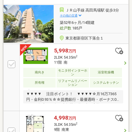
重ねてもずっと安心して暮らせる場所がいい！◆購入
はしたいけど、手続きとか税金とか色々心配。。期待
ＪＲ山手線 高田馬場駅 徒歩3分
も大きい反面、悩みや不安も多いと思います。お客様
その他の交通
と一緒にたくさん悩んできた私達なので、なにか1つ
築52年6ヶ月/14階建
でも良いアドバイスができたらと思っています。是非
総戸数
185戸
ご相談ください。
東京都新宿区下落合１
5,998
万円
2
2LDK 54.35m
11階 南
モニタ付インターホ
南向き
浴室乾燥機
ン
リフォームリノベー
所有権
システムキッチン
ション
▼▼▼▼ 注目ポイント！ ▼▼▼▼☆月16万7365
円・金利0.93％☆☆提携銀行・最優遇時・ボーナス0
円・35年◆2024年に大規模修繕工事を実施していま
す！◆JR山手線・東西線・西武新宿線「高田馬場」駅
徒歩3分！◆11階部分の南向き陽当りと眺望！◆駐輪
4,998
万円
場・バイク置き場有！◆新規内装リノベーション実
2
3LDK 54.35m
施！◆「もっと安い住宅ローン」が見つかる！ 提
9階 南東