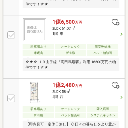
件です！☆★
1億6,500
万円
2
2LDK 61.07m
1階 東
駐車場あり
オートロック
浴室乾燥機
床暖房
所有権
ペット相談可
☆★☆ ＪＲ山手線『高田馬場駅』利用 16500万円の物
件です！☆★
1億2,480
万円
2
2LDK 58m
4階 西
駐車場あり
オートロック
即入居可
所有権
ペット相談可
システムキッチン
【即内見可・定休日無し】 ◇日々の暮らしをより豊か