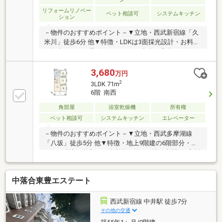
リフォームリノベー
ペット相談可
システムキッチン
ション
－物件のおすすめポイント－▼立地・西武新宿線「久
米川」徒歩6分 他▼特徴・LDKは3面採光設計・お料理
に集中しやすい壁付けキッチン・南東・北東の2面バ
ルコニー仕様・洋室に収納スペース有・防犯面に配慮
されたオートロック・防犯カメラ付・ペット飼育可能
3,680
万円
(細則有)▼2026年8月室内リフォーム内容・ガスコン
2
3LDK 71m
ロ、UB、洗面化粧台、トイレ 等・壁・天井クロス、
6階 南西
フロアタイル 等・ハウスクリーニング 他▼周辺環境・
ビッグ・エー東村山栄町店 徒歩2分(約120m)■ ご希望
角部屋
浴室乾燥機
所有権
の住まい探しをお手伝いします ━━━━━・・・物件
ペット相談可
システムキッチン
エレベーター
の詳細・ご相談はお気軽にお問い合わせください。
－物件のおすすめポイント－▼立地・西武多摩湖線
「八坂」徒歩5分 他▼特徴・地上9階建の6階部分・
LDKと隣接の洋室は一体利用で約19.6帖の空間・L字型
の対面式キッチン、配膳がスムーズなカウンター付・
お手入れしやすい全居室フローリング仕様・各洋室に
中落合東豊エステート
収納スペースを設置・奥行約2mの南西向きバルコニ
ー・ペット飼育可能(細則有)・室内丁寧にお使いです
▼設備・浴室乾燥機・宅配ボックス・オートロック▼
西武新宿線 中井駅 徒歩7分
周辺環境・東村山市立八坂小学校 徒歩1分(約60m)■ ご
その他の交通
希望の住まい探しをお手伝いします ━━━━━・・・