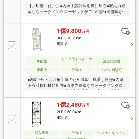
【共用部・住戸】●内廊下設計採用棟に所在●収納力豊
富なウォークインクローゼットが二つ付設●角部屋か
つワイドタイプなLDKにつき、採光・開放的〇【交
通】・JR山手線「高田馬場」駅 徒歩7分・西武新宿
線「 高田馬場」駅 徒歩7分【周辺環境】●徒歩5分圏内
1億9,800
万円
にスーパー・コンビニ・ドラッグストア●24時間営業
2
3LDK 78.78m
「西友」まで徒歩5分【充実の共用施設・サービス
8階 西
（一部有償）】◆スタディブース◆ミーティングスペ
ース◆居住者専用マンション内学童保育サービス◆ゲ
ストルーム◆キッズコーナー
モニタ付インターホ
角部屋
浴室乾燥機
ン
床暖房
所有権
ペット相談可
●8階部分・北西角部屋のため眺望、風通し良好●内廊
下設計採用棟に所在●収納力豊富なウォークインクロ
ーゼット、SIC●TES温水式床暖房（LD部分・洋室部
分）●ディスポーザー・食洗器付き●ペット飼育可（細
則有り）●充実したセキュリティ【充実の共用施設・
1億2,480
万円
サービス（一部有償）】◆スタディブース◆マルチス
2
2LDK 58.04m
タジオ◆ミーティングスペース◆居住者専用マンショ
4階 西
ン内学童保育サービス◆ゲストルーム◆パーティール
ーム◆キッズコーナー
即入居可
所有権
システムキッチン