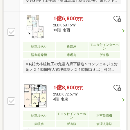
交通利便（山手線「高田馬場」駅徒歩7分、東京メト
ロ東西線「高田馬場」駅徒歩9分、東京メトロ副都心
線「西早稲田」駅徒歩9分）・免震構造・直接基礎・
トリプルセキュリティシステム・コンシェルジュサー
1億6,800
万円
ビス（一部有償）・ゲストルーム・スカイラウンジ・
2
2LDK 68.15m
各階クリーンステーション（24時間ゴミ出し可）・ホ
13階 南西
テルライクな内廊下設計・24時間有人管理（管理人：
日勤、夜間：警備員） ・ペット足洗い場・宅配ボッ
クス・高速インターネットサービス
モニタ付インターホ
駐車場あり
角部屋
ン
浴室乾燥機
床暖房
所有権
○ (株)大林組施工の免震内廊下構造○ コンシェルジュ対
応○ ２４時間有人管理体制○ ２４時間ゴミ出し可能
（各階）○ 宅配ボックスあり○ ディスポーザー付○ ス
ライド式食器洗い乾燥機付○ リビング・ダイニングに
は床暖房付○ ２３階にスカイラウンジ有ご内見・ご資
1億8,800
万円
金計画等お気軽にお問い合わせください。
2
2SLDK 72.57m
4階 南東
モニタ付インターホ
駐車場あり
浴室乾燥機
ン
床暖房
所有権
管理人常駐