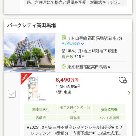
階、角住戸にて採光と通風を享受 対面式キッチン
各居室収納有 リフォームにより気持ち良くお使いい
ただけます 近隣には公園・教育・商業施設と生活環
境は良好
パークシティ高田馬場
ＪＲ山手線 高田馬場駅 徒歩7分
その他の交通
築1年6ヶ月/地上13階地下1階建
総戸数
325戸
東京都新宿区高田馬場４
8,490
万円
2
1LDK 43.59m
4階 南東
モニタ付インターホ
駐車場あり
浴室乾燥機
ン
床暖房
所有権
ペット相談可
■2025年3月築 三井不動産レジデンシャル旧分譲■タワ
ーレジデンス 4階部分 内廊下設計■TES温水式床暖