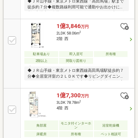
◆ＪＲ山手線・東京メトロ東西線「高田馬場」駅まで
徒歩約７分◆複数路線利用可能で通勤やお出かけに便
利な立地◆２人暮らしにもおすすめの２ＬＤＫ◆リビ
ングを見渡せる対面キッチンを採用◆館内にスタディ
ブースやゲストルームなど共用施設が充実◆現在空室
1億3,846
万円
の為、即引渡し可能です【株式会社リビングライフ】
2
2LDK 58.06m
創業35年の信頼で未公開情報多数のリビングライフが
2階 西
ご紹介します。宅建士×FP×住宅ローンアドバイザーの
資格を併せ持つ『ライフ・エキスパート・プランナ
ー』がお客様の老後も見据えたライフプランを無料作
駐車場あり
即入居可
所有権
成。お気軽にご相談下さい！☆物件のお問合せは
2階以上
間取り図有り
〈0120-502-278〉☆
◆ＪＲ山手線・東京メトロ東西線高田馬場駅徒歩約７
分◆全居室洋室の２ＬＤＫです◆リビングダイニング
がバルコニーに面した間取り◆各居室に収納があり室
内すっきり！◆パーティールームやキッズコーナーな
ど共用施設が充実◆現在空室の為、即引渡し可能です
1億7,300
万円
【株式会社リビングライフ】創業35年の信頼で未公開
2
3LDK 78.78m
情報多数のリビングライフがご紹介します。宅建士
4階 西
×FP×住宅ローンアドバイザーの資格を併せ持つ『ライ
フ・エキスパート・プランナー』がお客様の老後も見
据えたライフプランを無料作成。お気軽にご相談下さ
モニタ付インターホ
角部屋
浴室乾燥機
ン
い！☆物件のお問合せは〈0120-502-278〉☆
床暖房
所有権
ペット相談可