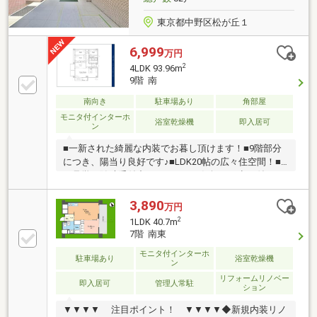
東京都中野区松が丘１
6,999
万円
2
4LDK 93.96m
9階 南
南向き
駐車場あり
角部屋
モニタ付インターホ
浴室乾燥機
即入居可
ン
■一新された綺麗な内装でお暮し頂けます！■9階部分
につき、陽当り良好です♪■LDK20帖の広々住空間！■
ご見学は随時受付中ですので、お気軽にお申し付け下
さい！【東宝ハウス練馬にご相談ください！】・生涯
にわたるアフターサポート「東宝ハウスNEXT」。購
3,890
万円
入後も、税務や法務・保険の最適化・借換等のご提案
2
1LDK 40.7m
が可能です。・数ある提携銀行から最適な住宅ローン
7階 南東
のご提案を。20以上の提携した金融機関からお客様の
モニタ付インターホ
要望に沿った住宅ローンをご紹介します。物件の詳細
駐車場あり
浴室乾燥機
ン
について、ご見学希望のお客様は下記番号までお気軽
リフォームリノベー
にご連絡下さい。お問い合わせ専用フリーダイヤル ：
即入居可
管理人常駐
ション
０１２０－０６３－００２
▼▼▼▼ 注目ポイント！ ▼▼▼▼◆新規内装リノ