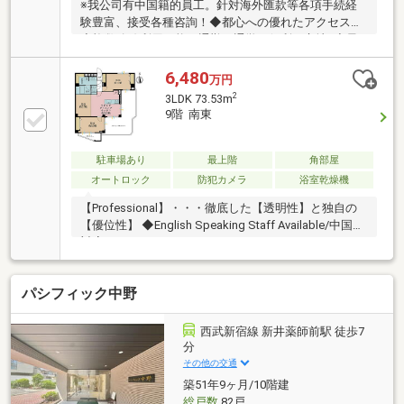
※我公司有中国籍的員工。針対海外匯款等各項手続経
験豊富、接受各種咨詢！◆都心への優れたアクセス！
◆複数路線利用可能で通勤・通学に便利な立地♪◆最
上階、眺望良好♪◆スーパー、コンビニ、ドラッグス
トアが徒歩圏内♪◆管理体制が良好で共用部も清潔、
6,480
万円
安心して暮らせます。●その他駐車場：月額27000円駐
2
3LDK 73.53m
輪場：年額10000円※いずれも要空き確認▼周辺環境■
9階 南東
セブンイレブン新宿中落合3丁目店 約400m■オリンピ
ック 中落合店 約160ｍ■アイテラス落合 約800
ｍ■マルエツプチ中落合一丁目店 約450ｍ■マツモト
駐車場あり
最上階
角部屋
キヨシ 中井駅前店 約600ｍ
オートロック
防犯カメラ
浴室乾燥機
【Professional】・・・徹底した【透明性】と独自の
【優位性】 ◆English Speaking Staff Available/中国語
対応
パシフィック中野
西武新宿線 新井薬師前駅 徒歩7
分
その他の交通
築51年9ヶ月/10階建
総戸数
82戸