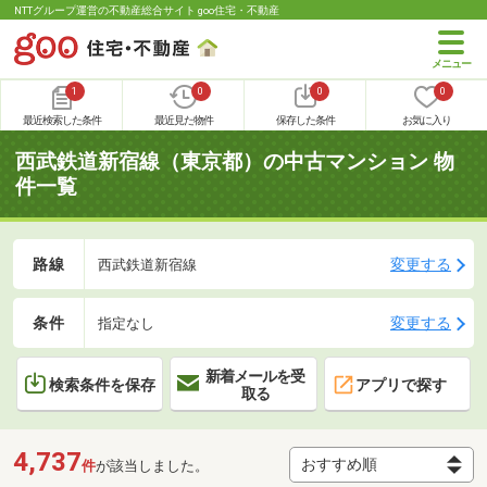
NTTグループ運営の不動産総合サイト goo住宅・不動産
1
0
0
0
最近検索した条件
最近見た物件
保存した条件
お気に入り
西武鉄道新宿線（東京都）の中古マンション 物
件一覧
路線
変更する
西武鉄道新宿線
条件
変更する
指定なし
新着メールを受
検索条件を保存
アプリで探す
取る
4,737
件
が該当しました。