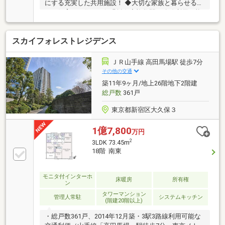
にする充実した共用施設！ ◆大切な家族と暮らせるペ
ット飼育可の住まい(細則有) ◇複数駅・路線利用可能
×充実の周辺施設で利便性と住環境を両立できる立地
スカイフォレストレジデンス
ＪＲ山手線 高田馬場駅 徒歩7分
その他の交通
築11年9ヶ月/地上26階地下2階建
総戸数
361戸
東京都新宿区大久保３
1億7,800
万円
2
3LDK 73.45m
18階 南東
モニタ付インターホ
床暖房
所有権
ン
タワーマンション
管理人常駐
システムキッチン
(階建20階以上)
・総戸数361戸、2014年12月築・3駅3路線利用可能な