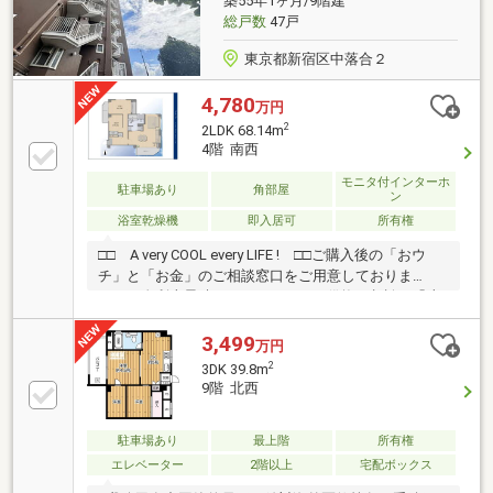
築55年1ヶ月/9階建
物件の詳細・ご相談はお気軽にお問い合わせくださ
総戸数
47戸
い。
東京都新宿区中落合２
4,780
万円
2
2LDK 68.14m
4階 南西
モニタ付インターホ
駐車場あり
角部屋
ン
浴室乾燥機
即入居可
所有権
□□ A very COOL every LIFE ! □□ご購入後の「おウ
チ」と「お金」のご相談窓口をご用意しておりま
す！・金利上昇時のリスクヘッジ、借換え相談、繰上
返済のタイミング、各種保険の見直し・・・etc・おウ
チの設備保証や定期点検、駆け付けサービス・・・etc
3,499
万円
まずはお気軽に現地をご覧下さいませ。物件の詳細に
2
3DK 39.8m
ついて、ご見学希望のお客様は下記番号までお気軽に
9階 北西
ご連絡下さい。お問い合わせ専用フリーダイヤル ：０
１２０－１３５－００４
駐車場あり
最上階
所有権
エレベーター
2階以上
宅配ボックス