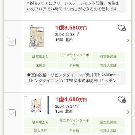
○各階フロアにクリーンステーションを設置。お住ま
いのフロアで24時間ゴミ出しができるので便利です。
○家族が過ごす様子が見られるオープンキッチンのあ
るリビングダイニング。天井高は約2600ｍｍ。開放的
な住空間が広がります。○24時間オンラインセキュリ
1億3,580
万円
ティシステム「S-GUARD」、トリプルセキュリティシ
2
2LDK 55.33m
ステム採用。また日々の暮らしを見守る24時間有人管
16階 北西
理。○ビルトイン型の食洗機。見た目もすっきりで、
スイッチひとつで洗浄から乾燥までできます。※駐輪
場空き有：月額200～300円（令和６年６月現在）※ポ
モニタ付インターホ
駐車場あり
浴室乾燥機
ン
ーチ面積／2.42㎡※BS・CSのみ視聴可能。（CATVは
床暖房
所有権
管理人常駐
不可）
◆室内設備・リビングダイニング天井高約2600mm・
リビングダイニングにTES温水式床暖房〇キッチン・
人工大理石カウンタートップ・ショット社製ガラスト
ッププレート・シングルレバーシャワー水栓・静音シ
ンク・食器洗い乾燥機・ディスポーザー〇サニタリ
1億4,680
万円
ー・三面鏡付洗面化粧台・オートバス・浴室暖房乾燥
2
2LDK 59.24m
機〇トイレ・手洗いカウンター・温水洗浄機能付暖房
15階 北西
便座〇セキュリティ・防犯合わせガラス・ドアスコー
プ・ダブルロック・防犯サムターン・鎌デッドボル
モニタ付インターホ
駐車場あり
浴室乾燥機
ン
ト・プログレッシブシリンダーキー・屋上にヘリコプ
即入居可
所有権
管理人常駐
ターホバリングスペース・非常用発電機 ・10階以上