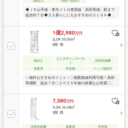
2階以上
間取り図有り
◆ＪＲ山手線・東京メトロ東西線「高田馬場」駅まで
徒歩約７分◆２人暮らしにもおすすめの２ＬＤＫ◆豊
富な収納で室内がすっきりと片付きます◆パーティー
ルームやキッズコーナーなど共用施設が充実◆現在空
室の為、即引渡し可能です【株式会社リビングライ
1億2,980
万円
フ】創業35年の信頼で未公開情報多数のリビングライ
2
2LDK 55.03m
フがご紹介します。宅建士×FP×住宅ローンアドバイザ
6階 南
ーの資格を併せ持つ『ライフ・エキスパート・プラン
ナー』がお客様の老後も見据えたライフプランを無料
作成。お気軽にご相談下さい！☆物件のお問合せは
モニタ付インターホ
南向き
浴室乾燥機
ン
〈0120-502-278〉☆
床暖房
所有権
ペット相談可
～物件おすすめポイント～〇複数路線利用可能！高田
馬場駅 徒歩７分〇２０２５年築の綺麗なお部屋〇６
階・南向きにつき陽当たり良好〇うれしいペット飼育
可物件（細則あり）〇充実の室内設備（床暖房・食洗
機・ディスポーザー・浴室乾燥機等）〇充実の共用施
7,580
万円
設（パーティールーム・ゲストルーム・マルチスタジ
2
1LDK 36.28m
オ等）〇大地と大空の自然を楽しむ、２つの広大なガ
5階 西
ーデン〇全国初のマンション内学習教室付き！〇各階
ゴミ置き場あり〇各階宅配兼食配コーナーあり〇安心
の防犯カメラ・オートロック完備赤色の見学予約ボタ
浴室乾燥機
床暖房
所有権