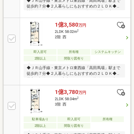
◆ＪＲ山手線・東京メトロ東西線「高田馬場」駅まで
徒歩約７分◆２人暮らしにもおすすめの２ＬＤＫ◆玄
関収納と各洋室のクローゼットを備えた間取り◆スタ
ディブースやゲストルームなど共用施設が充実◆現在
空室の為、即引渡し可能です【株式会社リビングライ
1億3,580
万円
フ】創業35年の信頼で未公開情報多数のリビングライ
2
2LDK 58.02m
フがご紹介します。宅建士×FP×住宅ローンアドバイザ
2階 西
ーの資格を併せ持つ『ライフ・エキスパート・プラン
ナー』がお客様の老後も見据えたライフプランを無料
作成。お気軽にご相談下さい！☆物件のお問合せは
即入居可
所有権
システムキッチン
〈0120-502-278〉☆
2階以上
間取り図有り
◆ＪＲ山手線・東京メトロ東西線「高田馬場」駅まで
徒歩約７分◆２人暮らしにもおすすめの２ＬＤＫ◆各
居室に収納があり、室内がすっきりと片付きます◆パ
ーティールームやキッズコーナーなど共用施設が充実
◆現在空室の為、即引渡し可能です【株式会社リビン
1億3,780
万円
グライフ】創業35年の信頼で未公開情報多数のリビン
2
2LDK 58.04m
グライフがご紹介します。宅建士×FP×住宅ローンアド
3階 西
バイザーの資格を併せ持つ『ライフ・エキスパート・
プランナー』がお客様の老後も見据えたライフプラン
を無料作成。お気軽にご相談下さい！☆物件のお問合
駐車場あり
即入居可
所有権
せは〈0120-502-278〉☆
2階以上
間取り図有り