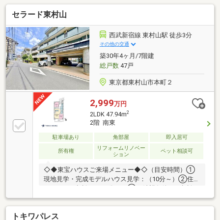
セラード東村山
西武新宿線 東村山駅 徒歩3分
その他の交通
築30年4ヶ月/7階建
総戸数
47戸
東京都東村山市本町２
2,999
万円
2
2LDK 47.94m
2階 南東
駐車場あり
角部屋
即入居可
リフォームリノベー
所有権
ペット相談可
ション
◇◆東宝ハウスご来場メニュー◆◇（目安時間）①
現地見学・完成モデルハウス見学：（10分～）②住宅
ローンのご相談：（30分～）③ご希望条件のご相談：
（15分～）～【今のお客様のご状況をお聞かせくださ
い】～◆新しいお家で○○○を叶えたい！◆毎月支払う
トキワパレス
住居費って自分達はいくらなら大丈夫かな。。◆歳を