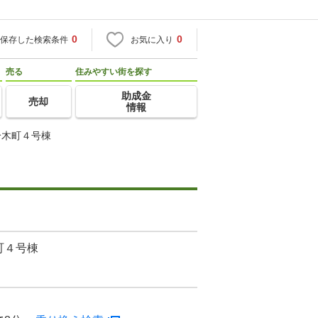
0
0
保存した検索条件
お気に入り
売る
住みやすい街を探す
助成金
売却
情報
鈴木町４号棟
町４号棟