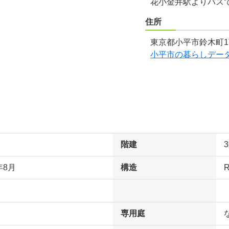
花小金井駅よりバス
住所
東京都小平市鈴木町1
小平市の暮らしデー
階建
年8月
構造
専用庭