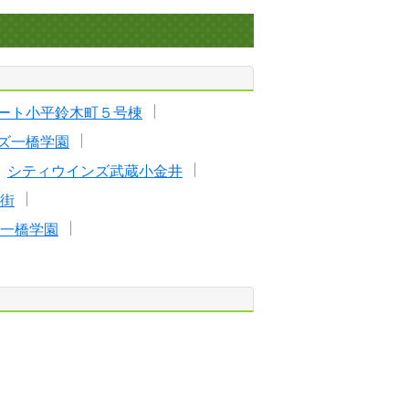
ート小平鈴木町５号棟
ズ一橋学園
シティウインズ武蔵小金井
街
一橋学園