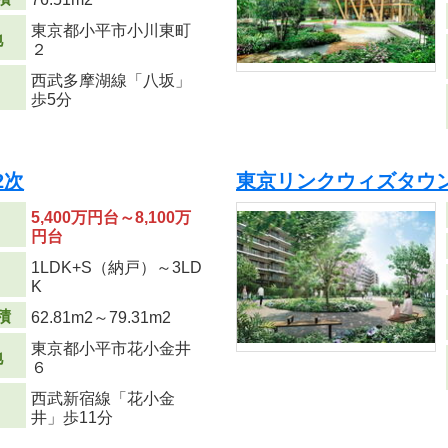
東京都小平市小川東町
地
２
西武多摩湖線「八坂」
歩5分
2次
東京リンクウィズタウ
5,400万円台～8,100万
円台
1LDK+S（納戸）～3LD
り
K
積
62.81m
2
～79.31m
2
東京都小平市花小金井
地
６
西武新宿線「花小金
井」歩11分