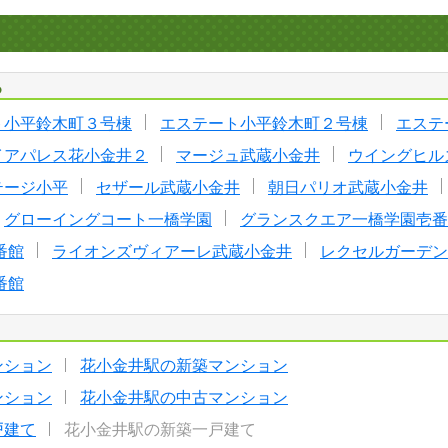
る
ト小平鈴木町３号棟
エステート小平鈴木町２号棟
エステ
イアパレス花小金井２
マージュ武蔵小金井
ウイングヒル
テージ小平
セザール武蔵小金井
朝日パリオ武蔵小金井
グローイングコート一橋学園
グランスクエア一橋学園壱番
番館
ライオンズヴィアーレ武蔵小金井
レクセルガーデン
番館
ンション
花小金井駅の新築マンション
ンション
花小金井駅の中古マンション
戸建て
花小金井駅の新築一戸建て