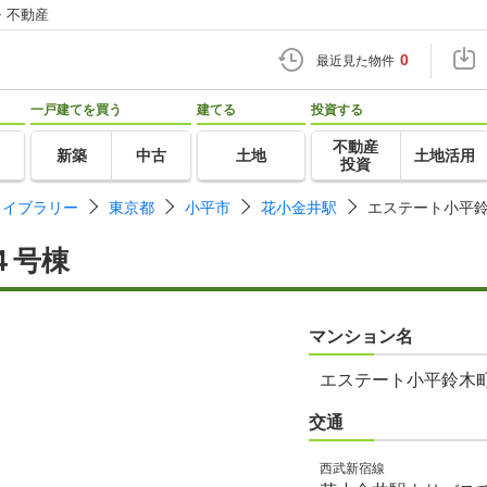
・不動産
0
最近見た物件
一戸建てを買う
建てる
投資する
不動産
新築
中古
土地
土地活用
投資
ライブラリー
東京都
小平市
花小金井駅
エステート小平
４号棟
マンション名
エステート小平鈴木
交通
西武新宿線