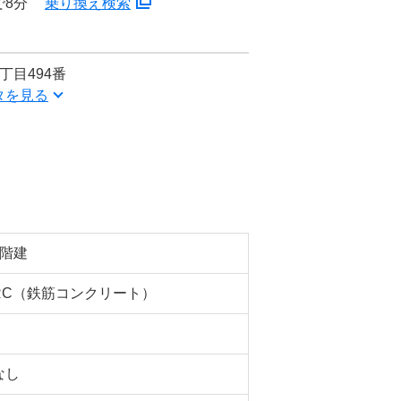
で8分
乗り換え検索
丁目494番
タを見る
3階建
RC（鉄筋コンクリート）
なし