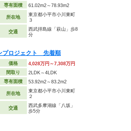
専有面積
61.02m
2
～78.93m
2
東京都小平市小川東町
所在地
３
西武拝島線「萩山」歩8
交通
分
ンプロジェクト 先着順
価格
4,028万円～7,308万円
間取り
2LDK～4LDK
専有面積
53.92m
2
～83.2m
2
東京都小平市小川東町
所在地
２
西武多摩湖線「八坂」
交通
歩5分