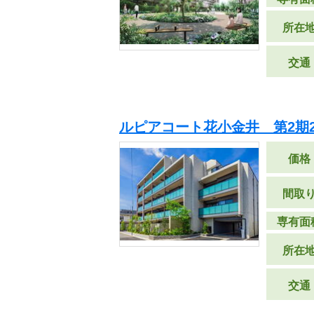
所在
交通
ルピアコート花小金井 第2期
価格
間取
専有面
所在
交通