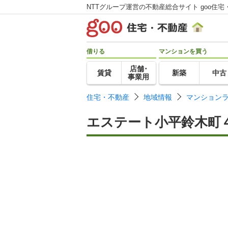
NTTグループ運営の不動産総合サイト goo住宅
借りる
マンションを買う
店舗･
賃貸
新築
中古
事業用
住宅・不動産
地域情報
マンション
エステート小平鈴木町