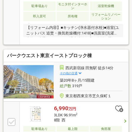
モニタ付インターホ
駐車場あり
浴室乾燥機
ン
リフォームリノベー
即入居可
所有権
ション
【リフォーム内容】■キッチン(浄水器付水栓)■浴室(ユ
ニットバス 追焚・換気乾燥機付:1418)■洗面室(洗濯用
水栓、洗濯パン)■トイレ(温水洗浄便座一体型便器)■そ
の他(スイッチコンセント)■床: フローリング貼(LDK、
洋室全室、廊下)フロアタイル貼(玄関、洗面室、トイ
パークウエスト東京イーストブロック棟
レ)■和室(畳表替、襖紙貼替)■壁・天井: クロス貼■ハウ
スクリーニング◆見学予約はフリーダイヤル0120-964-
139まで（スマートフォンの方は青の「電話マーク」
西武新宿線 田無駅 徒歩14分
をクリック）◆当日・明日以降で見学をご希望のお客
その他の交通
様は、赤の「見学予約する（無料）」ボタンをクリッ
築20年8ヶ月/15階建
ク
総戸数
319戸
東京都西東京市芝久保町１
6,990
万円
2
3LDK 96.91m
8階 西
駐車場あり
最上階
角部屋