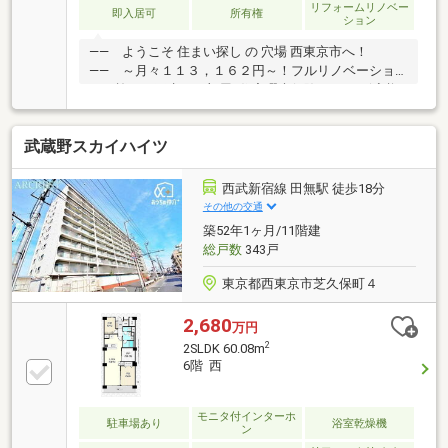
リフォームリノベー
即入居可
所有権
ション
―― ようこそ 住まい探し の 穴場 西東京市へ！
―― ～月々１１３，１６２円～！フルリノベーショ
ンを施した再生した部屋♪住宅瑕疵保険、ローン減税
適合、フラット35長期固定金利住宅ローン利用可能！
物件の近隣は徒歩で生活が完結するほど買い物・通学
武蔵野スカイハイツ
便が良い一方、緑の自然も豊富で、まさに 住まい探し
の 穴場 となっております。是非一度内覧だけでもして
みてはいかがでしょうか？～リフォーム内容～■全室
西武新宿線 田無駅 徒歩18分
クロス・フローリング張替■建具新規交換■システムキ
その他の交通
ッチン・ユニットバス・洗面台・トイレ新規交換詳し
築52年1ヶ月/11階建
くは株式会社西武開発・ひばりヶ丘店【０１２０－９
総戸数
343戸
４８－２５７】
東京都西東京市芝久保町４
2,680
万円
2
2SLDK 60.08m
6階 西
モニタ付インターホ
駐車場あり
浴室乾燥機
ン