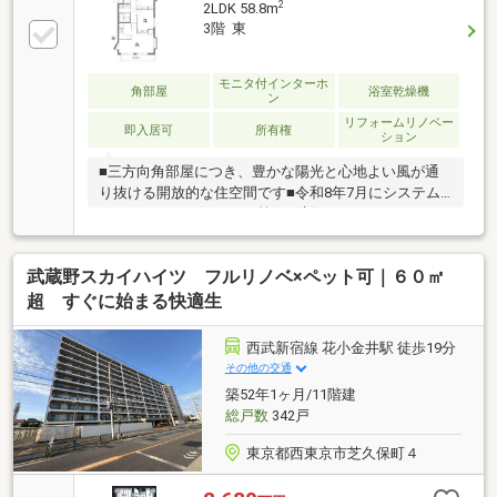
2
2LDK 58.8m
3階 東
モニタ付インターホ
角部屋
浴室乾燥機
ン
リフォームリノベー
即入居可
所有権
ション
■三方向角部屋につき、豊かな陽光と心地よい風が通
り抜ける開放的な住空間です■令和8年7月にシステム
キッチンやユニットバス等を一新したリノベーション
物件です■専有面積58.80㎡の使いやすい2LDK、約13.8
帖ののびやかなLDKが広がります■豊かな自然が広がる
武蔵野スカイハイツ フルリノベ×ペット可｜６０㎡
小金井公園（約350m）まで徒歩2分、季節の移ろいを
身近に感じられます■大京アステージによる全部委託
超 すぐに始まる快適生
管理、周辺は落ち着いた住宅街の良好な住環境です■
ファミリーマート（約240m）や薬局（約230m）など
西武新宿線 花小金井駅 徒歩19分
日常生活に便利な施設が揃います
その他の交通
築52年1ヶ月/11階建
総戸数
342戸
東京都西東京市芝久保町４