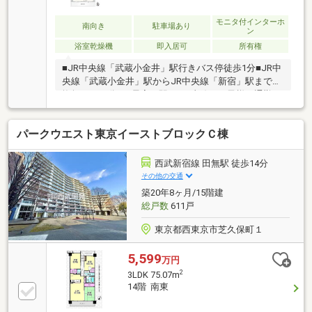
モニタ付インターホ
南向き
駐車場あり
ン
浴室乾燥機
即入居可
所有権
■JR中央線「武蔵小金井」駅行きバス停徒歩1分■JR中
央線「武蔵小金井」駅からJR中央線「新宿」駅まで乗
換無しで28分！■最寄り駅まで1直線でお子様の通勤、
通学も安心♪■大容量トランクルーム利用可!■エアコン
2台設置で暑い夏も快適な生活を♪■主婦の味方食洗器
パークウエスト東京イーストブロックＣ棟
乾燥機付きで日々の家事も楽々に♪■浴室乾燥機付きで
雨の日も花粉が辛い日も洗濯物を乾かせます。■住宅
ローンの相談可能！お気軽にご連絡ください！
西武新宿線 田無駅 徒歩14分
その他の交通
築20年8ヶ月/15階建
総戸数
611戸
東京都西東京市芝久保町１
5,599
万円
2
3LDK 75.07m
14階 南東