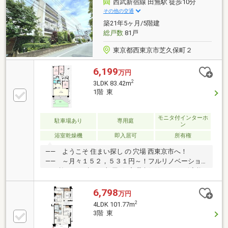
西武新宿線 田無駅 徒歩10分
カーテン新規設置写真等、多数掲載中♪詳細なご質問
その他の交通
やご見学予約のお客様はお気軽にご連絡ください。明
築21年5ヶ月/5階建
るい＆くわしいスタッフが対応いたします◆フリーダ
総戸数
81戸
イヤル０１２０－９４８－２５７◆
東京都西東京市芝久保町２
6,199
万円
2
3LDK 83.42m
1階 東
モニタ付インターホ
駐車場あり
専用庭
ン
浴室乾燥機
即入居可
所有権
―― ようこそ 住まい探し の 穴場 西東京市へ！
―― ～月々１５２，５３１円～！フルリノベーショ
ンを施した再生した部屋♪住宅瑕疵保険、ローン減税
適合、フラット35長期固定金利住宅ローン利用可能！
物件の近隣は徒歩で生活が完結するほど買い物・通学
6,798
万円
便が良い一方、緑の自然も豊富で、まさに 住まい探し
2
4LDK 101.77m
の 穴場 となっております。是非一度内覧だけでもして
3階 東
みてはいかがでしょうか？～リフォーム内容～■全室