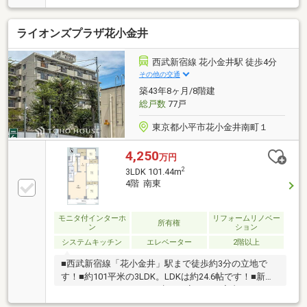
れています。◆充実の設備: 専有面積65.27㎡。宅配ボ
ックスやペット飼育可（規約あり）の嬉しい条件付き
ライオンズプラザ花小金井
です。◆安心の保証: 2年間のアフターサービス保証付
きで、管理状態も良好な快適な住環境です。
西武新宿線 花小金井駅 徒歩4分
その他の交通
築43年8ヶ月/8階建
総戸数
77戸
東京都小平市花小金井南町１
4,250
万円
2
3LDK 101.44m
4階 南東
モニタ付インターホ
リフォームリノベー
所有権
ン
ション
システムキッチン
エレベーター
2階以上
■西武新宿線「花小金井」駅まで徒歩約3分の立地で
す！■約101平米の3LDK。LDKは約24.6帖です！■新規
スケルトンリフォームで生まれ変わった室内。■オー
トロック対応で、日々の生活も安心です。■掲載写真