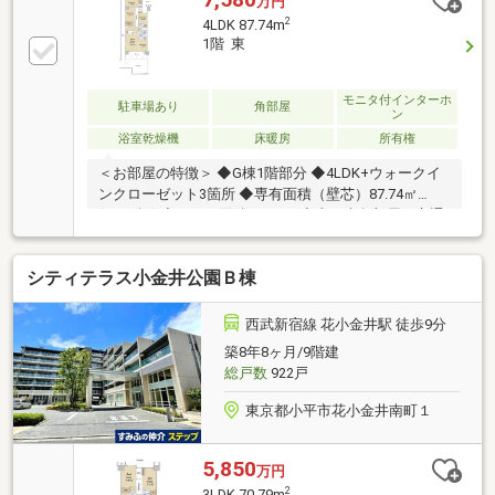
万円
2
4LDK 87.74m
1階 東
モニタ付インターホ
駐車場あり
角部屋
ン
浴室乾燥機
床暖房
所有権
＜お部屋の特徴＞ ◆G棟1階部分 ◆4LDK+ウォークイ
ンクローゼット3箇所 ◆専有面積（壁芯）87.74㎡
(26.54坪) ◆テラス面積36.96㎡ ◆東・南角部屋＜交通
アクセス＞・西武新宿線「花小金井」駅 徒歩8分・
「小金井公園北」バス停 徒歩6分、JR中央線「武蔵小
シティテラス小金井公園Ｂ棟
金井」駅 バス乗車15分（調査日:2026年6月22日）☆マ
ンション専用シャトルバス有【無料】ＪＲ中央線「武
蔵小金井」駅へ直行
西武新宿線 花小金井駅 徒歩9分
築8年8ヶ月/9階建
総戸数
922戸
東京都小平市花小金井南町１
5,850
万円
2
3LDK 70.79m