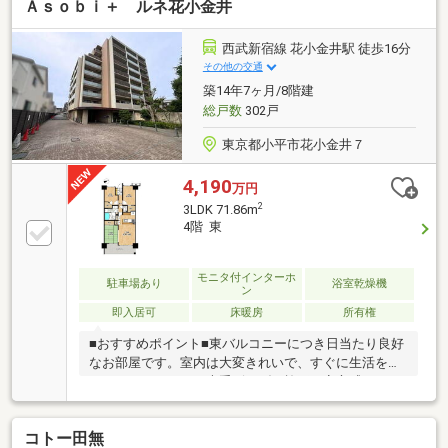
Ａｓｏｂｉ＋ ルネ花小金井
西武新宿線 花小金井駅 徒歩16分
その他の交通
築14年7ヶ月/8階建
総戸数
302戸
東京都小平市花小金井７
4,190
万円
2
3LDK 71.86m
4階 東
モニタ付インターホ
駐車場あり
浴室乾燥機
ン
即入居可
床暖房
所有権
■おすすめポイント■東バルコニーにつき日当たり良好
なお部屋です。室内は大変きれいで、すぐに生活を始
めていただけます。大手ビルダー施工の安心感があ
り、床暖房付きで寒い季節も足元から快適にお過ごし
いただけます。2つのウォークインクローゼットがあ
コトー田無
り、衣類や季節物、大きなお荷物もすっきり収納でき