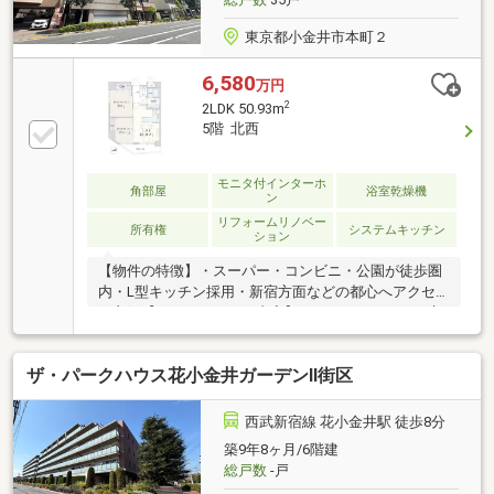
東京都小金井市本町２
6,580
万円
2
2LDK 50.93m
5階 北西
モニタ付インターホ
角部屋
浴室乾燥機
ン
リフォームリノベー
所有権
システムキッチン
ション
【物件の特徴】・スーパー・コンビニ・公園が徒歩圏
内・L型キッチン採用・新宿方面などの都心へアクセ
ス良好【リノベーション内容】・システムキッチン交
換（食洗機付）・洗面化粧台交換・ユニットバス交換
（浴室乾燥機付）・給湯器交換（追焚付）・トイレ交
ザ・パークハウス花小金井ガーデンⅡ街区
換・洗濯パン交換・照明器具交換・建具交換・フロー
リング貼替・フロアタイル貼替・クロス貼替・専有部
内給排水管更新・ハウスクリーニング等《アフターサ
西武新宿線 花小金井駅 徒歩8分
ービス保証付》～住んでからでも安心・安全をサポー
築9年8ヶ月/6階建
ト～ 水まわりトラブルは365日対応で安心です。詳し
総戸数
-戸
くはお問合せください！