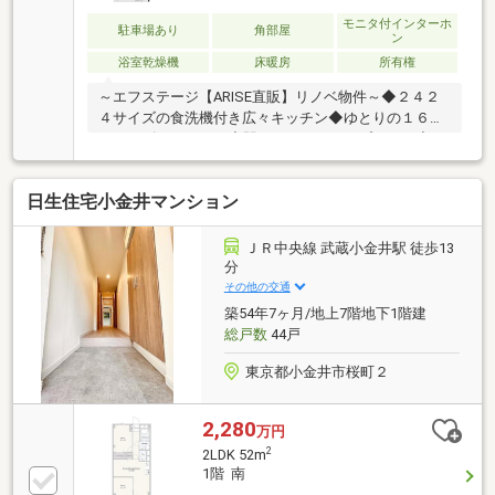
クロス・フローリング張替■建具新規交換■システムキ
ッチン・ユニットバス・洗面台・トイレ新規交換詳し
モニタ付インターホ
駐車場あり
角部屋
ン
くは株式会社西武開発・ひばりヶ丘店【０１２０－９
浴室乾燥機
床暖房
所有権
４８－２５７】
～エフステージ【ARISE直販】リノベ物件～◆２４２
４サイズの食洗機付き広々キッチン◆ゆとりの１６２
０サイズバスルーム◆駅からフラットアプローチ◆ペ
ット飼育可【リノベーション内容】◎キッチン、浴
室、洗面、トイレ交換◎フローリング、クロス、建
日生住宅小金井マンション
具、照明交換 等【月々ローン支払い例】頭金０円の場
合、月々１９.９万円台借入金額６７９８万円、借入期
間３５年、金利1.225％都市銀行ほか金融機関多数取り
ＪＲ中央線 武蔵小金井駅 徒歩13
扱い有り！諸費用詳細や支払いシミュレーションは弊
分
社HP『MYSTAGE～マイステージ～』を検索
その他の交通
♪▽「ARISE～アライズ～」をもっと知りたい方は下記
築54年7ヶ月/地上7階地下1階建
関連リンクから▽
総戸数
44戸
東京都小金井市桜町２
2,280
万円
2
2LDK 52m
1階 南