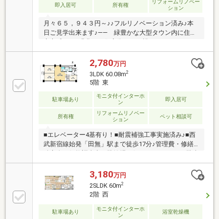
リフォームリノベー
即入居可
所有権
ション
月々６５，９４３円～♪♪フルリノベーション済み♪本
日ご見学出来ます♪―― 緑豊かな大型タウン内に住む
安心感 ――緑豊かな住宅街として親しまれるこのエ
リアは、昔ながらの静かな町並みと、新たな暮らしを
彩る施設やカフェが共存する魅力的な地域です。落ち
2,780
万円
着いた雰囲気の中に、子育て世代や若者も多く、地域
2
3LDK 60.08m
のつながりも大切にされています。歴史と現代が調和
5階 東
した、心地よい日常がここにあります。【リフォーム
モニタ付インターホ
内容】●キッチン、ユニットバス、トイレ新規交換●フ
駐車場あり
即入居可
ン
ローリング、クロス貼替●建具、クリーニングetc…◆
リフォームリノベー
フリーダイヤル０１２０－９４８－２５７◆
所有権
ペット相談可
ション
■エレベーター4基有り！■耐震補強工事実施済み♪■西
武新宿線始発「田無」駅まで徒歩17分♪管理費・修繕
積立金：価格調査中 駐輪場：(50ccのバイクまで駐車
可)月額70円～1400円 バイク置場：月額980円～2530
円
3,180
万円
2
2SLDK 60m
2階 西
モニタ付インターホ
駐車場あり
浴室乾燥機
ン