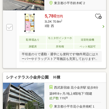
東京都小平市鈴木町２
5,780
万円
2
3LDK 70.8m
3階 西
モニタ付インターホ
駐車場あり
浴室乾燥機
ン
床暖房
所有権
ペット相談可
平坦道のりで通勤・通学にも便利です!物件周辺にはス
ーパーやドラッグストア等施設も充実しております!ご
案内希望や建物詳細の確認等、お気軽にお問合せ下さ
い!!
シティテラス小金井公園 Ｈ棟
西武新宿線 花小金井駅 徒歩8分
築8年8ヶ月/地上8階地下1階建
総戸数
119戸
東京都小平市花小金井南町１