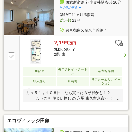
な住宅ローンのご提案を。20以上の提携した金融機関
西武新宿線 花小金井駅 徒歩26分
からお客様の要望に沿った住宅ローンをご紹介しま
その他の交通
す。物件の詳細について、ご見学希望のお客様は下記
築39年11ヶ月/3階建
番号までお気軽にご連絡下さい。お問い合わせ専用フ
総戸数
22戸
リーダイヤル ：０１２０－０６３－００２
東京都東久留米市前沢４
2,199
万円
2
3LDK 68.4m
2階 東
モニタ付インターホ
角部屋
浴室乾燥機
ン
リフォームリノベー
即入居可
所有権
ション
月々５４，１０８円～なら買った方が得かも！？
―― ようこそ 住まい探し の 穴場 東久留米市 へ！
―-新規にリノベーションを施した充実間取りの３
LDK。周辺には滝山公園やスーパー、コンビニ等買い
物施設も充実しておりとても住みやすい環境です。■
エコヴィレッジ田無
リフォーム内容■・全室クロス・フローリング張替
え・トイレ・洗面台・ユニットバス交換・キッチン新
規交換・建具・電気設備新規交換・エアコン、レース