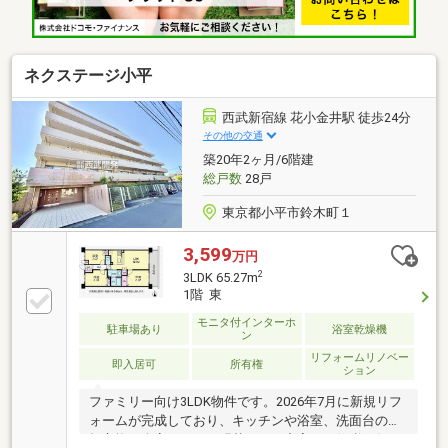
燥機・追い焚き機能付きUB◆２０２４年大規模修繕工
事実施済◆住宅ローン利用で月々９７，４２６円から
ご検討可能住宅ローン控除利用可
ネクステージ小平
西武新宿線 花小金井駅 徒歩24分
その他の交通
築20年2ヶ月/6階建
総戸数
28戸
東京都小平市鈴木町１
3,599
万円
2
3LDK 65.27m
1階 東
モニタ付インターホ
駐車場あり
浴室乾燥機
ン
リフォームリノベー
即入居可
所有権
ション
ファミリー向け3LDK物件です。2026年7月に新規リフ
ォームが完成しており、キッチンや浴室、洗面台の新
規交換、全室のクロス張替えなど充実した修繕が行わ