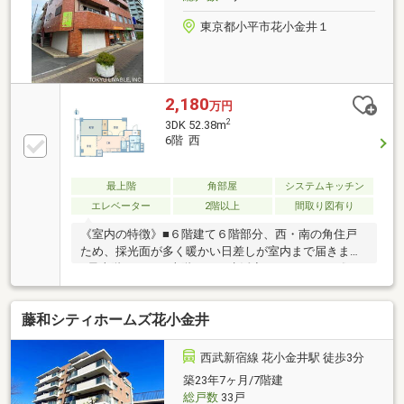
東京都小平市花小金井１
2,180
万円
2
3DK 52.38m
6階 西
最上階
角部屋
システムキッチン
エレベーター
2階以上
間取り図有り
《室内の特徴》■６階建て６階部分、西・南の角住戸
ため、採光面が多く暖かい日差しが室内まで届きます
■最上階につき、上階からの生活音はありません《ラ
イフインフォメーション》・ファミリーマート 花小
金井駅北口店 約240ｍ・いなげや 花小金井駅前
藤和シティホームズ花小金井
店 約250ｍ・マツモトキヨシ 花小金井駅北口店
約350ｍ・ピーコックストア 花小金井店 約480ｍ・西
友 花小金井店 約480ｍ・セブンイレブン 小平花小
西武新宿線 花小金井駅 徒歩3分
金井駅南口店 約530ｍ・小平合同庁舎 約300ｍ【備
築23年7ヶ月/7階建
考】■総戸数32戸には事務所10戸・店舗4戸が含まれま
総戸数
33戸