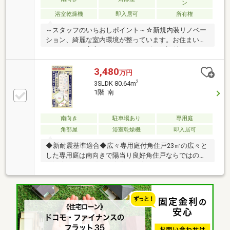
ン
浴室乾燥機
即入居可
所有権
～スタッフのいちおしポイント～☆新規内装リノベー
ション、綺麗な室内環境が整っています。お住まいに
なってからも安心なアフターサービス保証付き ■シス
テムキッチン新規交換（食洗機付き） ■浴室新規交換
■洗面化粧台新規交換 ■トイレ新規交換 ■建具新規交換
3,480
万円
■フローリング張替 ■クロス張替 ■ルームクリーニン
2
3SLDK 80.64m
グ 他
1階 南
南向き
駐車場あり
専用庭
角部屋
浴室乾燥機
即入居可
◆新耐震基準適合◆広々専用庭付角住戸23㎡の広々と
した専用庭は南向きで陽当り良好角住戸ならではの三
面採光につき、明るい室内です◆３LDK＋Ｓ＋
WICService Roomは約４．５帖 お部屋として使用
することも可能です全居室収納有、WIC・床下収納も
付いているので大容量収納実現◆新規内装リノベーシ
ョン×新品家具付き新規内装に合わせてセレクトされ
た新品家具はプレゼント生活を豊かにする充実した設
備付帯食洗器・浄水器付きシステムキッチン、浴室乾