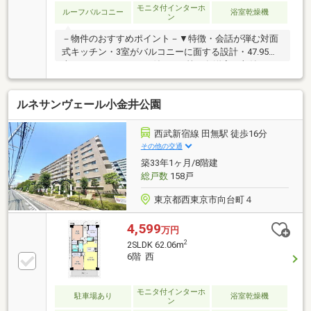
モニタ付インターホ
ルーフバルコニー
浴室乾燥機
ン
－物件のおすすめポイント－▼特徴・会話が弾む対面
式キッチン・3室がバルコニーに面する設計・47.95平
米のルーフバルコニー付・WIC等、各洋室に収納スペ
ース有・ペット2匹まで飼育可能(細則有)▼2026年7月
室内リフォーム内容【交換】キッチン、UB、トイレ
ルネサンヴェール小金井公園
等【張替】全室クロス、全フローリング 等【設置】照
明器具、スイッチパネル 等▼周辺環境・マックスバリ
ュ田無芝久保店 徒歩5分(約360m)・西東京市立上向台
西武新宿線 田無駅 徒歩16分
小学校 徒歩8分(約610m)■ ご希望の住まい探しをお手
その他の交通
伝いします ━━━━━・・・物件の詳細・ご相談はお
築33年1ヶ月/8階建
気軽にお問い合わせください。
総戸数
158戸
東京都西東京市向台町４
4,599
万円
2
2SLDK 62.06m
6階 西
モニタ付インターホ
駐車場あり
浴室乾燥機
ン