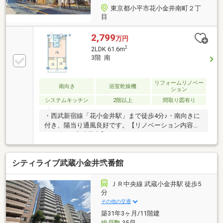
東京都小平市花小金井南町２丁
目
2,799
万円
2
2LDK 61.6m
3階 南
リフォームリノベー
南向き
浴室乾燥機
ション
システムキッチン
2階以上
間取り図有り
・西武新宿線「花小金井駅」まで徒歩4分♪・南向きに
付き、陽当り通風良好です。【リノベーション内容
2026年2月完成予定】・キッチン（システムキッチ
ン、浄水器、食洗器付き）・浴室（ユニットバス、追
い炊き、換気乾燥機付き）・洗面室（洗面化粧台、洗
シティライブ武蔵小金井弐番館
濯用水栓、洗濯パン）・トイレ（温水洗浄便座一体型
便器）・床：フローリング貼（LDK、洋室全室、廊
下） ：フロアタイル貼（玄関、洗面室、トイ
ＪＲ中央線 武蔵小金井駅 徒歩5
レ）・壁：天井、クロス貼・ハウスクリーニング等
分
【周辺環境】・花小金井小学校（約500m）・花小金井
その他の交通
南中学校（約400m）・ピーコックストア（約
築31年3ヶ月/11階建
130m）・ファミリーマート（約600m）
総戸数
35戸