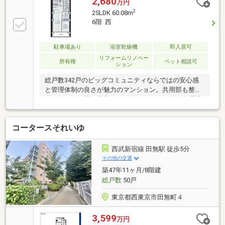
2,680
万円
2
2SLDK 60.08m
6階 西
駐車場あり
浴室乾燥機
即入居可
リフォームリノベー
所有権
ペット相談可
ション
総戸数342戸のビッグコミュニティならではの安心感
と管理体制の良さが魅力のマンション。共用部も整え
られており、長く安心してお住まいいただける住環境
です。室内はフルリノベーション済で、新築のような
仕上がり。60㎡超の2LDK＋フリールームは、テレワー
コータースそれいゆ
クや収納など多用途に活用でき、暮らしにゆとりをも
たらします。ペット飼育も可能で、大切な家族と一緒
に新生活をスタートできます。同価格帯と比較して
西武新宿線 田無駅 徒歩5分
も、完成度・管理・間取りのバランスが取れたおすす
その他の交通
めの一室です。ぜひ一度ご内覧ください。
築47年11ヶ月/8階建
総戸数
50戸
東京都西東京市田無町４
3,599
万円