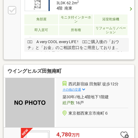
2
3LDK 62.2m
4階 南東
モニタ付インターホ
角部屋
浴室乾燥機
ン
リフォームリノベー
即入居可
所有権
ション
□□ A very COOL every LIFE ! □□ご購入後の「おウ
チ」と「お金」のご相談窓口をご用意しておりま
す！・金利上昇時のリスクヘッジ、借換え相談、繰上
返済のタイミング、各種保険の見直し・・・etc・おウ
チの設備保証や定期点検、駆け付けサービス・・・etc
ウイングヒルズ田無南町
まずはお気軽に現地をご覧下さいませ。物件の詳細に
ついて、ご見学希望のお客様は下記番号までお気軽に
ご連絡下さい。お問い合わせ専用フリーダイヤル ：０
西武新宿線 田無駅 徒歩12分
１２０－１３５－００４
その他の交通
築30年/地上4階地下1階建
総戸数
16戸
東京都西東京市南町６
4,780
万円