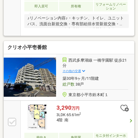
リフォームリノベー
即入居可
所有権
ション
♪リノベーション内容♪・キッチン、トイレ、ユニット
バス、洗面台新規交換・専有部給排水管新規交換・フ
ローリング・クロス全室張替え・給湯器新規交換♪お
すすめポイント♪〇2階西向きバルコニーで日当たり眺
望良好です！〇総戸数343戸のビッグマンションで管
クリオ小平壱番館
理体制良好です！※修繕積立金は総額4億越えです！〇
サッシが近年新規交換されておりますので断念性、遮
音性も良好です！〇3.4畳の小上がりスペースはお子様
西武多摩湖線 一橋学園駅 徒歩21
のプレイルームや在宅ワークスペースとしても利用が
分
可能です！〇LDKは横の居室と繋げて約20畳リビング
その他の交通
としても利用が可能です！○キッチンは広々としたオ
築30年9ヶ月/11階建
ープンキッチンで快適利用可能！
総戸数
38戸
東京都小平市鈴木町１
3,290
万円
2
3LDK 65.61m
4階 南
モニタ付インターホ
南向き
角部屋