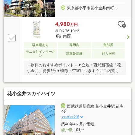
す
東京都小平市花小金井南町１
4,980
万円
2
3LDK 76.19m
1階 南西
駐車場あり
専用庭
角部屋
モニタ付インターホ
浴室乾燥機
即入居可
ン
－物件のおすすめポイント－▼立地・西武新宿線「花
小金井」徒歩3分▼特徴・空室につきすぐにご内覧可
能・室内は段差のない快適な住空間・生活音に配慮さ
れた二重床構造・1階住戸につき階下への配慮不要・
LD隣接の和室はキッズスペース等に活用可能・主寝室
花小金井スカイハイツ
は約7.0帖、WIC・バルコニー付・ペット飼育可能(細則
有)▼設備・浴室乾燥機・24時間換気システム▼周辺環
境・小平市立小平第五小学校 徒歩4分(約270m)・西友
西武鉄道新宿線 花小金井駅 徒歩
花小金井店 徒歩2分(約130m)■ ご希望の住まい探しを
4分
お手伝いします ━━━━━・・・物件の詳細・ご相談
その他の交通
はお気軽にお問い合わせください。
築48年4ヶ月/7階建
総戸数
101戸