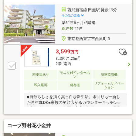
ます。使い勝手のよい3LDKです。
西武新宿線 田無駅 徒歩19分
その他の交通
築31年6ヶ月/5階建
総戸数
41戸
東京都西東京市西原町３
3,599
万円
2
3LDK 71.25m
2階 南西
モニタ付インターホ
駐車場あり
浴室乾燥機
ン
リフォームリノベー
即入居可
所有権
ション
■自分らしさを描く真っ白な新生活。水回りも一新し
た再生3LDK■家族の笑顔広がるカウンターキッチン。
会話が弾む住まい■2年間の安心保証付です！■ご見学
は随時受付中です！【東宝ハウス練馬にご相談くださ
い！】・生涯にわたるアフターサポート「東宝ハウス
コープ野村花小金井
NEXT」。購入後も、税務や法務・保険の最適化・借
換等のご提案が可能です。・数ある提携銀行から最適