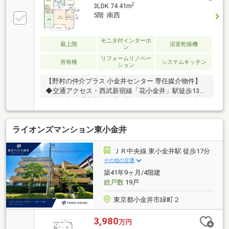
にクローゼットを備えた、整理整頓のしやすい間取り
2
3LDK 74.41m
です。■設備■・あったら嬉しい、浄水器・食洗機・浴
5階 南西
室乾燥機が備わっています♪・モニター付インターホ
ン、オートロック、宅配ボックス設置あり◎■2026年5
月リフォーム済・新規交換：システムキッチン、ユニ
モニタ付インターホ
最上階
浴室乾燥機
ン
ットバス、洗面化粧台、トイレ・貼替：フローリン
リフォームリノベー
グ、壁・天井クロス 他
所有権
システムキッチン
ション
【野村の仲介プラス 小金井センター 専任媒介物件】
◆交通アクセス・西武新宿線「花小金井」駅徒歩13
分・中央線「武蔵小金井」駅バス24分バス停まで徒歩
2分・西武池袋・豊島線「清瀬」駅バス32分バス停ま
で徒歩2分◆物件のポイント・野村不動産旧分譲・南
ライオンズマンション東小金井
西向きのため日当たり良好・最上階のため上階からの
生活音が気になりません！・両面バルコニーのため、
風通し良好・富士山ビューの南側バルコニー・北側サ
ＪＲ中央線 東小金井駅 徒歩17分
ービスバルコニー11.91m2で有効に活用でき、 風通
その他の交通
し良好のため、洗濯物が良く乾きます。・ウォークイ
築41年9ヶ月/4階建
ンクローゼット有
総戸数
19戸
東京都小金井市緑町２
3,980
万円