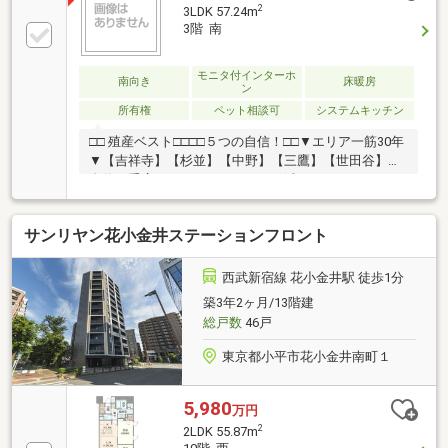
2
3LDK 57.24m
3階 南
モニタ付インターホ
南向き
床暖房
ン
所有権
ペット相談可
システムキッチン
□□ 殖産ベスト□□□□５つの自信！□□▼エリア一筋30年
▼【吉祥寺】【杉並】【中野】【三鷹】【世田谷】に
自信！手広くはやりません。▼不滅のチームワーク
▼【情報の早さ・深さ】に自信！65名超のスタッフ
が、しっかり連携しています。▼ぜんぶ、住むつもり
サンリヤン花小金井ステーションフロント
で▼【住む人の目線】に自信！デメリットも隠しませ
ん。▼納得が一番▼【説明】【頼もしさ】に自信！不
明点を残して進みません。▼とにかく楽しく▼【楽し
西武新宿線 花小金井駅 徒歩1分
い住まい探し】に自信！貴重なお時間を無駄にはしま
築3年2ヶ月/13階建
せん。
総戸数
46戸
東京都小平市花小金井南町１
5,980
万円
2
2LDK 55.87m