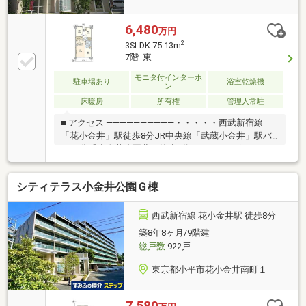
6,480
万円
2
3SLDK 75.13m
7階 東
モニタ付インターホ
駐車場あり
浴室乾燥機
ン
床暖房
所有権
管理人常駐
■ アクセス ――――――――――・・・・・西武新宿線
「花小金井」駅徒歩8分JR中央線「武蔵小金井」駅バ
ス19分「小金井公園北」停歩7分■ おすすめポイント
――――――――・・・・・○住友不動産旧分譲、多棟あ
る中で眺望が開けたH棟7階部分○ベランダより小金井
シティテラス小金井公園Ｇ棟
公園、花小金井一面を見渡せます。○テレビ台、カッ
プボードは分譲時オプション採用。○玄関部分はエコ
カラットを採用。臭いや湿気をコントロールしてくれ
西武新宿線 花小金井駅 徒歩8分
ます。○居室内２箇所のWICと納戸あり○ゲストルー
築8年8ヶ月/9階建
ム、キッズスペースと大規模ならではの利便性。○駅
総戸数
922戸
直行の専用シャトルバスがございます。
東京都小平市花小金井南町１
7,580