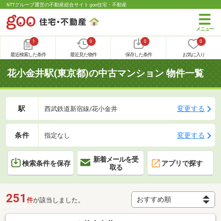
NTTグループ運営の不動産総合サイト goo住宅・不動産
1
0
0
0
最近検索した条件
最近見た物件
保存した条件
お気に入り
花小金井駅(東京都)の中古マンション 物件一覧
駅
変更する
西武鉄道新宿線/花小金井
条件
変更する
指定なし
新着メールを受
検索条件を保存
アプリで探す
取る
251
件
が該当しました。