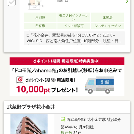
10階 西
モニタ付インターホ
角部屋
床暖房
ン
所有権
ペット相談可
システムキッチン
□「花小金井」駅驚異の徒歩1分□55.87m2：2LDK＋
WIC+SIC 西と南の角住戸位置□10階部分、眺望・日
当たり良好□ホテルライクな内廊下設計□食洗器・ミス
トサウナ機能付き浴室乾燥機等充実の室内設備□ペッ
ト飼育可 細則有 □入居後即インターネット利用可
能□カラーモニター付インターホン対応□ALSOKと提携
の24時間セキュリティシステム□24時間ゴミ出しOK
武蔵野プラザ花小金井
西武新宿線 花小金井駅 徒歩3分
築45年8ヶ月/6階建
総戸数
32戸