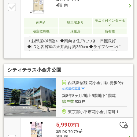
4階 南
モニタ付インターホ
南向き
駐車場あり
ン
浴室乾燥機
床暖房
所有権
＜お部屋の特徴＞ ◆南向き住戸につき、日照良好
◆LDと各居室の天井高は約250cm ◆ライフシーンに
応じてリビング・ダイニングと一体利用できる洋室
（約5.5帖） ◆納戸収納や2つのウォークインクロゼッ
トなど、豊富な収納を随所に用意 ◆お料理しながら家
シティテラス小金井公園
族やお客様との会話が楽しめる対面カウンターキッチ
ン＜マンションの特徴＞・2018年1月築・住友不動産
の「シティテラス」シリーズ・総戸数 922戸・管理
西武新宿線 花小金井駅 徒歩9分
員24時間常駐・コンシェルジュサービス有（一部有
その他の交通
償）＜交通アクセス＞・西武新宿線「花小金井」駅
築8年8ヶ月/地上9階地下1階建
徒歩9分☆マンション専用シャトルバス有【無償】JR
総戸数
922戸
中央線「武蔵小金井」駅へ直行 所要時間約10分
東京都小平市花小金井南町１
5,990
万円
2
3SLDK 70.79m
3階 南