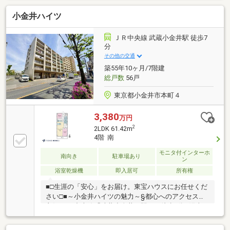
以外の写真も提供可能。お気軽にお声掛けください。
小金井ハイツ
【３６５日 年中無休】見学予約システムに対象日付
が指定できない場合でも、原則即日ご対応可能です。
【住宅ローンに強い！】指定機関はなく、都市銀行を
ＪＲ中央線 武蔵小金井駅 徒歩7
はじめ各金融機関と取引可能！【グループ創業50年】
分
確かな実績と安心のアフターサポートでお客様ファー
その他の交通
ストを実現いたします。
築55年10ヶ月/7階建
総戸数
56戸
東京都小金井市本町４
3,380
万円
2
2LDK 61.42m
4階 南
モニタ付インターホ
南向き
駐車場あり
ン
浴室乾燥機
即入居可
所有権
■□生涯の「安心」をお届け。東宝ハウスにお任せくだ
さい□■～小金井ハイツの魅力～§都心へのアクセスが
良好なJR中央線「武蔵小金井」駅まで徒歩7分§陽当
り・通風良好な南向き2LDK§ウォークインクローゼッ
トを含む、豊富な収納付き§暮らしをサポートする、