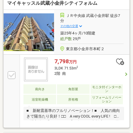
マイキャッスル武蔵小金井シティフォルム
食器洗乾燥機・浴室暖房換気乾燥機・浄水器付き§ペ
ットと暮らせます(細則有)§敷地内に、駐車場・駐輪場
有§徒歩8分圏内に買い物施設や教育施設が揃う、子育
ＪＲ中央線 武蔵小金井駅 徒歩7
て世帯にもおすすめの住環境§2026年5月リノベーショ
分
ン キッチン、浴室(浴室暖房換気乾燥機能付き)、給
その他の交通
湯器(追い焚き機能付き)、トイレなどの新規取付 ク
築25年4ヶ月/10階建
ロス、フローリング新規張替 など
総戸数
29戸
東京都小金井市本町２
7,798
万円
2
3LDK 71.53m
2階 南
モニタ付インターホ
南向き
角部屋
ン
リフォームリノベー
浴室乾燥機
所有権
ション
■ 新耐震基準のフルリノベーション！■ 人気の南向
きで陽当たり良好！□□ A very COOL every LIFE ! □□
ご購入後の「おウチ」と「お金」のご相談窓口をご用
意しております！・金利上昇時のリスクヘッジ、借換