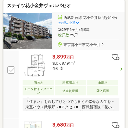
え相談、繰上返済のタイミング、各種保険の見直
ステイツ花小金井ヴェルパセオ
し・・・etc・おウチの設備保証や定期点検、駆け付け
サービス・・・etcまずはお気軽に現地をご覧下さいま
せ。物件の詳細について、ご見学希望のお客様は下記
西武新宿線 花小金井駅 徒歩14分
番号までお気軽にご連絡下さい。お問い合わせ専用フ
その他の交通
リーダイヤル ：０１２０－５１０ー００３
築29年6ヶ月/5階建
総戸数
29戸
東京都小平市花小金井２
3,899
万円
2
3LDK 87.91m
4階 南
南向き
駐車場あり
角部屋
モニタ付インターホ
浴室乾燥機
即入居可
ン
「住まい」を通じてひとつでも多くの幸せな人生を～
東宝ハウス武蔵野～■アクセス■・西武新宿線「花小金
井」駅まで徒歩14分・西武バス「花小金井五丁目」停
まで徒歩3分■魅力ポイント■・ゆとりある87.91平米の
3LDK。三方角住戸につき陽当り・通風良好◎・全居室
3,680
万円