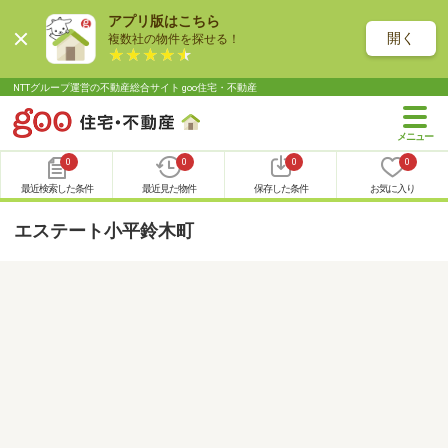
アプリ版はこちら
開く
複数社の物件を探せる！
NTTグループ運営の不動産総合サイト goo住宅・不動産
0
0
0
0
最近検索した条件
最近見た物件
保存した条件
お気に入り
エステート小平鈴木町