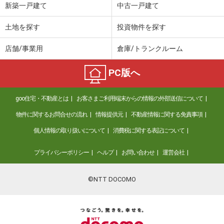
新築一戸建て
中古一戸建て
土地を探す
投資物件を探す
店舗/事業用
倉庫/トランクルーム
PC版へ
goo住宅・不動産とは
お客さまご利用端末からの情報の外部送信について
物件に関するお問合せの流れ
情報提供元
不動産情報に関する免責事項
個人情報の取り扱いについて
消費税に関する表記について
プライバシーポリシー
ヘルプ
お問い合わせ
運営会社
©NTT DOCOMO