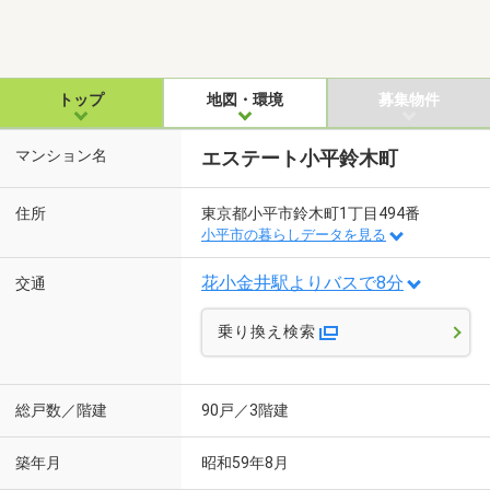
トップ
地図・環境
募集物件
マンション名
エステート小平鈴木町
住所
東京都小平市鈴木町1丁目494番
小平市の暮らしデータを見る
花小金井駅よりバスで8分
交通
乗り換え検索
総戸数／階建
90戸／3階建
築年月
昭和59年8月