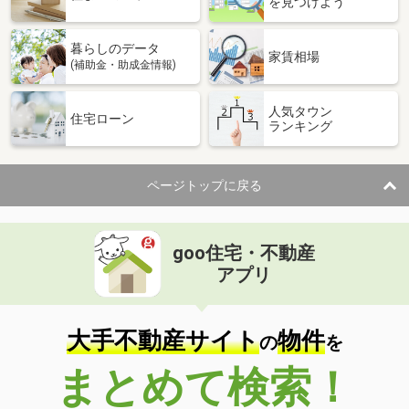
を見つけよう
暮らしのデータ
家賃相場
(補助金・助成金情報)
人気タウン
住宅ローン
ランキング
ページトップに戻る
goo住宅・不動産
アプリ
大手不動産サイト
物件
の
を
まとめて検索！