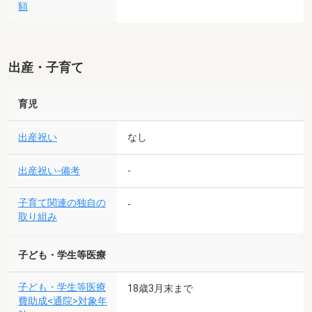
額
出産・子育て
育児
出産祝い
なし
出産祝い-備考
-
子育て関連の独自の
-
取り組み
子ども・学生等医療
子ども・学生等医療
18歳3月末まで
費助成<通院>対象年