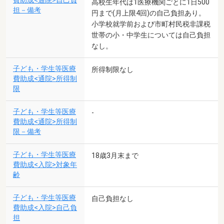
費助成<通院>自己負
高校生年代は1医療機関ごとに1日500
担－備考
円まで(月上限4回)の自己負担あり。
小学校就学前および市町村民税非課税
世帯の小・中学生については自己負担
なし。
子ども・学生等医療
所得制限なし
費助成<通院>所得制
限
子ども・学生等医療
-
費助成<通院>所得制
限－備考
子ども・学生等医療
18歳3月末まで
費助成<入院>対象年
齢
子ども・学生等医療
自己負担なし
費助成<入院>自己負
担