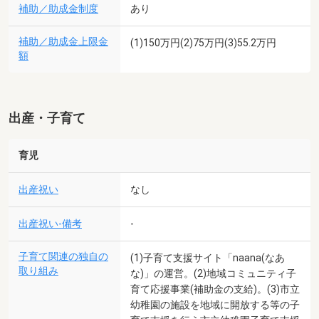
補助／助成金制度
あり
補助／助成金上限金
(1)150万円(2)75万円(3)55.2万円
額
出産・子育て
育児
出産祝い
なし
出産祝い-備考
-
子育て関連の独自の
(1)子育て支援サイト「naana(なあ
取り組み
な)」の運営。(2)地域コミュニティ子
育て応援事業(補助金の支給)。(3)市立
幼稚園の施設を地域に開放する等の子