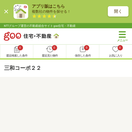
アプリ版はこちら
開く
複数社の物件を探せる！
NTTグループ運営の不動産総合サイト goo住宅・不動産
0
0
0
0
最近検索した条件
最近見た物件
保存した条件
お気に入り
三和コーポ２２