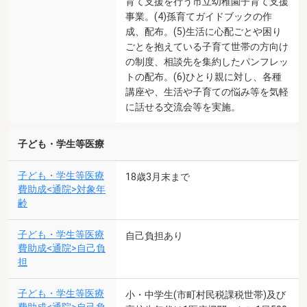
育て支援を行う市立幼稚園子育て支援
事業。(4)孫育てガイドブックの作
成、配布。(5)生活に心配ごとや困り
ごとを抱えている子育て世帯の方向け
の制度、相談先を集約したパンフレッ
トの配布。(6)ひとり親に対し、各種
講座や、生活や子育ての悩み等を気軽
に話せる交流会等を実施。
子ども・学生等医療
子ども・学生等医療
18歳3月末まで
費助成<通院>対象年
齢
子ども・学生等医療
自己負担あり
費助成<通院>自己負
担
子ども・学生等医療
小・中学生(市町村民税課税世帯)及び