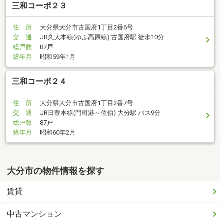
三和コーポ２３
住 所
大分県大分市古国府1丁目2番6号
交 通
JR久大本線(ゆふ高原線) 古国府駅 徒歩10分
総戸数
87戸
築年月
昭和59年1月
三和コーポ２４
住 所
大分県大分市古国府1丁目2番7号
交 通
JR日豊本線(門司港～佐伯) 大分駅 バス9分
総戸数
87戸
築年月
昭和60年2月
大分市の物件情報を探す
賃貸
中古マンション