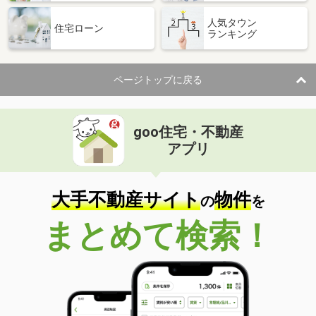
人気タウン
住宅ローン
ランキング
ページトップに戻る
goo住宅・不動産
アプリ
大手不動産サイト
物件
の
を
まとめて検索！