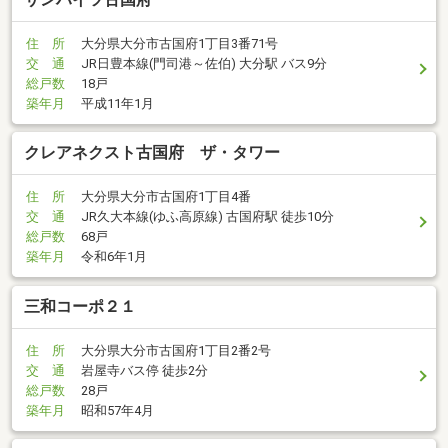
住 所
大分県大分市古国府1丁目3番71号
交 通
JR日豊本線(門司港～佐伯) 大分駅 バス9分
総戸数
18戸
築年月
平成11年1月
クレアネクスト古国府 ザ・タワー
住 所
大分県大分市古国府1丁目4番
交 通
JR久大本線(ゆふ高原線) 古国府駅 徒歩10分
総戸数
68戸
築年月
令和6年1月
三和コーポ２１
住 所
大分県大分市古国府1丁目2番2号
交 通
岩屋寺バス停 徒歩2分
総戸数
28戸
築年月
昭和57年4月