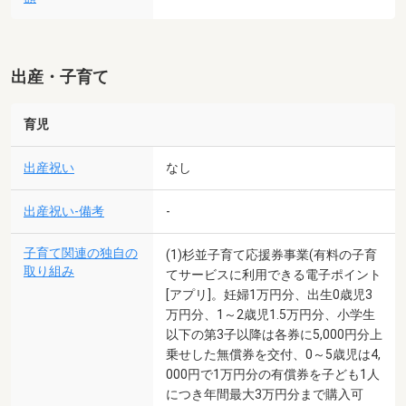
出産・子育て
育児
出産祝い
なし
出産祝い-備考
-
子育て関連の独自の
(1)杉並子育て応援券事業(有料の子育
取り組み
てサービスに利用できる電子ポイント
[アプリ]。妊婦1万円分、出生0歳児3
万円分、1～2歳児1.5万円分、小学生
以下の第3子以降は各券に5,000円分上
乗せした無償券を交付、0～5歳児は4,
000円で1万円分の有償券を子ども1人
につき年間最大3万円分まで購入可