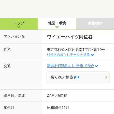
トップ
地図・環境
募集物件
マンション名
ワイエーハイツ阿佐谷
住所
東京都杉並区阿佐谷南1丁目4番14号
杉並区の暮らしデータを見る
新高円寺駅より徒歩で5分
交通
乗り換え検索
総戸数／階建
27戸／6階建
築年月
昭和50年11月