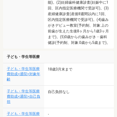
能)。(2)妊婦歯科健康診査(妊娠中に1
回、区内指定医療機関で受診可)。(3)
産婦健康診査(産後8週間以内に1回、
区内指定医療機関で受診可)。(4)歯み
がきデビュー教室(予約制、対象:上の
前歯が生えた生後8ヶ月から1歳3ヶ月
まで)。(5)0歳からの歯みがき・歯科
健診(予約制、対象:0歳から5歳まで)。
子ども・学生等医療
子ども・学生等医療
18歳3月末まで
費助成<通院>対象年
齢
子ども・学生等医療
自己負担なし
費助成<通院>自己負
担
子ども・学生等医療
-