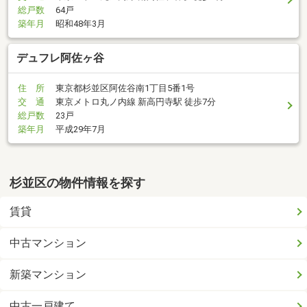
総戸数
64戸
築年月
昭和48年3月
デュフレ阿佐ヶ谷
住 所
東京都杉並区阿佐谷南1丁目5番1号
交 通
東京メトロ丸ノ内線 新高円寺駅 徒歩7分
総戸数
23戸
築年月
平成29年7月
杉並区の物件情報を探す
賃貸
中古マンション
新築マンション
中古一戸建て