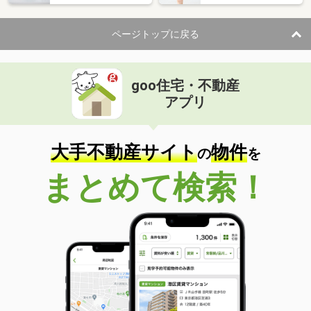
ページトップに戻る
goo住宅・不動産
アプリ
大手不動産サイト
物件
の
を
まとめて検索！