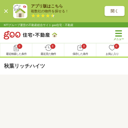
アプリ版はこちら
開く
複数社の物件を探せる！
NTTグループ運営の不動産総合サイト goo住宅・不動産
0
0
0
0
最近検索した条件
最近見た物件
保存した条件
お気に入り
秋葉リッチハイツ