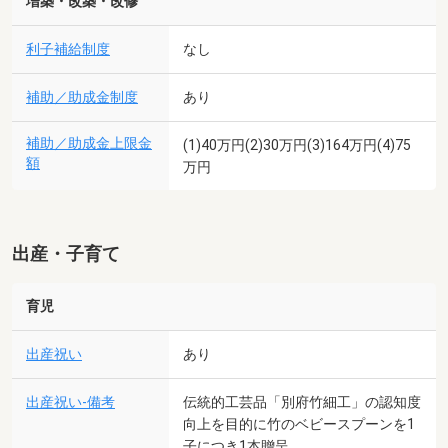
増築・改築・改修
利子補給制度
なし
補助／助成金制度
あり
補助／助成金上限金
(1)40万円(2)30万円(3)164万円(4)75
額
万円
出産・子育て
育児
出産祝い
あり
出産祝い-備考
伝統的工芸品「別府竹細工」の認知度
向上を目的に竹のベビースプーンを1
子につき1本贈呈。