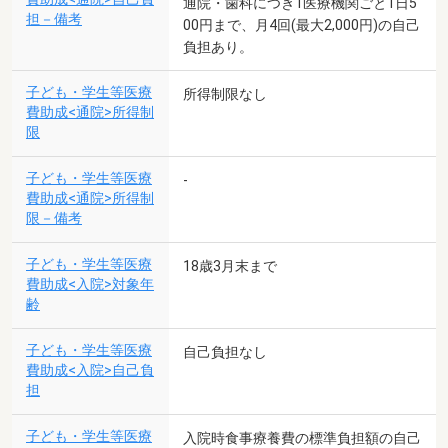
通院・歯科につき1医療機関ごと1日5
担－備考
00円まで、月4回(最大2,000円)の自己
負担あり。
子ども・学生等医療
所得制限なし
費助成<通院>所得制
限
子ども・学生等医療
-
費助成<通院>所得制
限－備考
子ども・学生等医療
18歳3月末まで
費助成<入院>対象年
齢
子ども・学生等医療
自己負担なし
費助成<入院>自己負
担
子ども・学生等医療
入院時食事療養費の標準負担額の自己