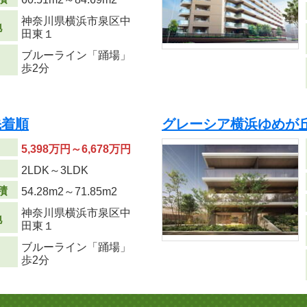
神奈川県横浜市泉区中
地
田東１
ブルーライン「踊場」
歩2分
先着順
グレーシア横浜ゆめが
5,398万円～6,678万円
り
2LDK～3LDK
積
54.28m
2
～71.85m
2
神奈川県横浜市泉区中
地
田東１
ブルーライン「踊場」
歩2分