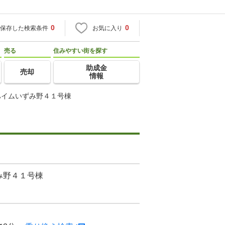
0
0
保存した検索条件
お気に入り
売る
住みやすい街を探す
助成金
売却
情報
ハイムいずみ野４１号棟
み野４１号棟