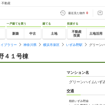
・不動産
0
最近見た物件
一戸建てを買う
建てる
投資する
不動産
新築
中古
土地
土地活用
投資
ライブラリー
神奈川県
横浜市泉区
いずみ野駅
グリーン
野４１号棟
マンション名
グリーンハイムいず
交通
相鉄いずみ野線