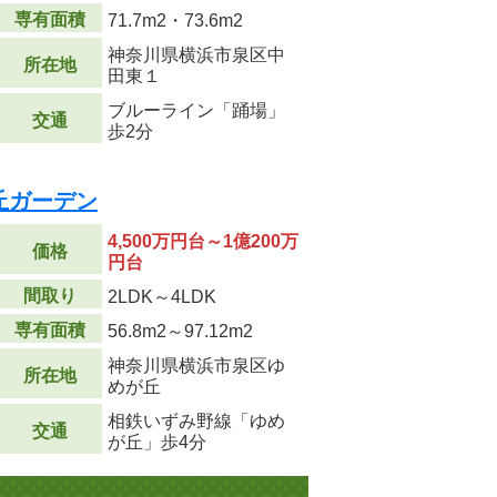
専有面積
71.7m
2
・73.6m
2
神奈川県横浜市泉区中
所在地
田東１
ブルーライン「踊場」
交通
歩2分
丘ガーデン
4,500万円台～1億200万
価格
円台
間取り
2LDK～4LDK
専有面積
56.8m
2
～97.12m
2
神奈川県横浜市泉区ゆ
所在地
めが丘
相鉄いずみ野線「ゆめ
交通
が丘」歩4分