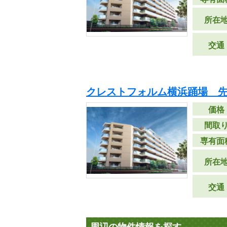
所在
交通
クレストフォルム横浜踊場 
価格
間取
専有面
所在
交通