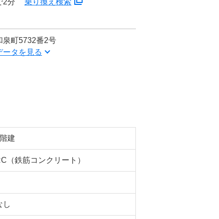
で2分
乗り換え検索
泉町5732番2号
データを見る
5階建
RC（鉄筋コンクリート）
なし