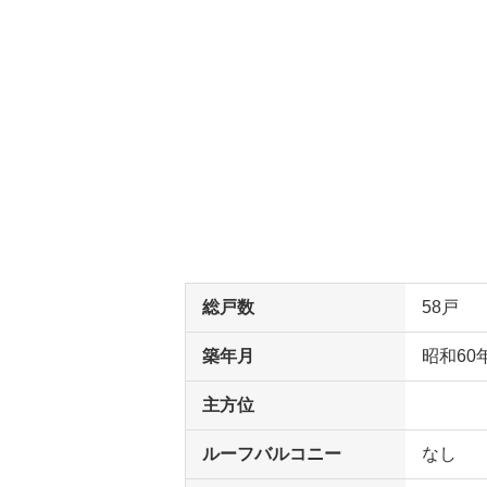
総戸数
58戸
築年月
昭和60
主方位
ルーフバルコニー
なし