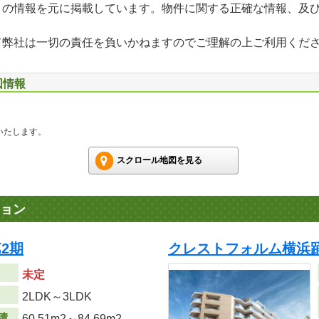
」の情報を元に掲載しています。物件に関する正確な情報、及
て弊社は一切の責任を負いかねますのでご理解の上ご利用くだ
図情報
いたします。
スクロール地図を見る
ョン
2期
クレストフォルム横浜踊
未定
り
2LDK～3LDK
積
60.51m
2
～84.69m
2