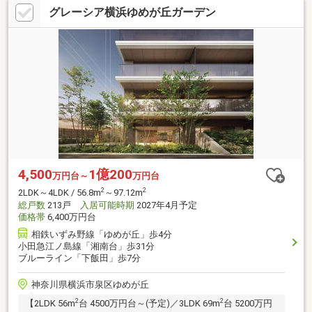
グレーシア横浜ゆめが丘ガーデン
4,500
1億200
万円台～
万円台
2
2
2LDK～4LDK / 56.8m
～97.12m
総戸数
213戸
入居可能時期
2027年4月予定
価格帯
6,400万円台
相鉄いずみ野線「ゆめが丘」歩4分
小田急江ノ島線「湘南台」歩31分
ブルーライン「下飯田」歩7分
神奈川県横浜市泉区ゆめが丘
2
2
【2LDK 56m
台 4500万円台～(予定)／3LDK 69m
台 5200万円