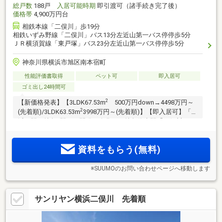
総戸数
188戸
入居可能時期
即引渡可（諸手続き完了後）
価格帯
4,900万円台
相鉄本線「二俣川」歩19分
相鉄いずみ野線「二俣川」バス13分左近山第一バス停停歩5分
ＪＲ横須賀線「東戸塚」バス23分左近山第一バス停停歩5分
神奈川県横浜市旭区南本宿町
性能評価書取得
ペット可
即入居可
ゴミ出し24時間可
2
【新価格発表】【3LDK67.53m
500万円down→4498万円～
2
(先着順)/3LDK63.53m
3998万円～(先着順)】【即入居可】「横
浜」駅へ特急2駅。再開発で進化した特急停車駅「二俣川」に
エリア約8年ぶりの全188戸の大規模プロジェクトが始動。横
浜初の「niko and…」コラボレーション分譲マンション
資料をもらう(無料)
※SUUMOのお問い合わせページへ移動します
サンリヤン横浜二俣川 先着順