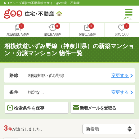
NTTグループ運営の不動産総合サイト goo住宅・不動産
1
0
0
0
最近検索した条件
最近見た物件
保存した条件
お気に入り
相模鉄道いずみ野線（神奈川県）の新築マンショ
ン・分譲マンション 物件一覧
路線
変更する
相模鉄道いずみ野線
条件
変更する
指定なし
検索条件を保存
新着メールを受取る
3
件
が該当しました。