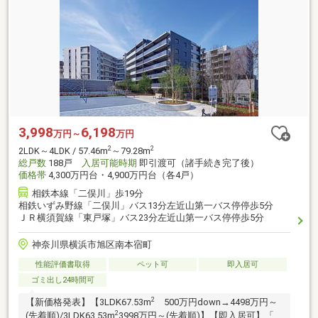
3,998
6,198
万円～
万円
2
2
2LDK～4LDK / 57.46m
～79.28m
総戸数
188戸
入居可能時期
即引渡可（諸手続き完了後）
価格帯
4,300万円台・4,900万円台（各4戸）
相鉄本線「二俣川」歩19分
相鉄いずみ野線「二俣川」バス13分左近山第一バス停停歩5分
ＪＲ横須賀線「東戸塚」バス23分左近山第一バス停停歩5分
神奈川県横浜市旭区南本宿町
性能評価書取得
ペット可
即入居可
ゴミ出し24時間可
2
【新価格発表】【3LDK67.53m
500万円down→4498万円～
2
(先着順)/3LDK63.53m
3998万円～(先着順)】【即入居可】「横