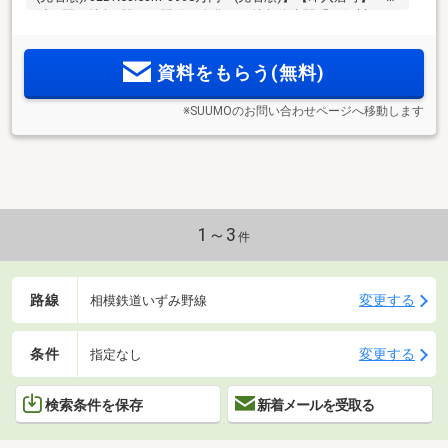
浜」駅へ特急2駅。再開発で進化した特急停車駅「二俣川」に
エリア約8年ぶりの全188戸の大規模プロジェクトが始動。横
浜初の「niko and…」コラボレーション分譲マンション
資料をもらう(無料)
※SUUMOのお問い合わせページへ移動します
1～3
件
路線
変更する
相模鉄道いずみ野線
条件
変更する
指定なし
検索条件を保存
新着メールを受取る