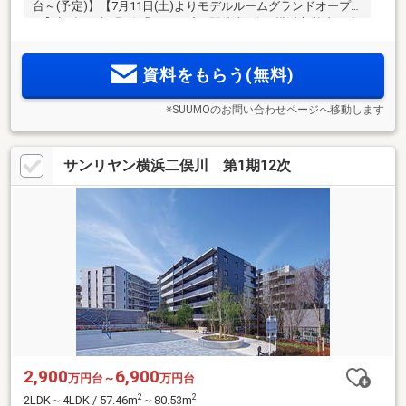
台～(予定)】【7月11日(土)よりモデルルームグランドオープ
ン】相鉄いずみ野線「ゆめが丘」駅徒歩4分。横浜市営地下鉄
ブルーライン「下飯田」駅徒歩7分。2駅2路線利用可。横浜・
新横浜・渋谷直通。120店舗以上を擁する「ゆめが丘ソラト
資料をもらう(無料)
ス」へ徒歩5分。全213邸
※SUUMOのお問い合わせページへ移動します
サンリヤン横浜二俣川 第1期12次
2,900
6,900
万円台～
万円台
2
2
2LDK～4LDK / 57.46m
～80.53m