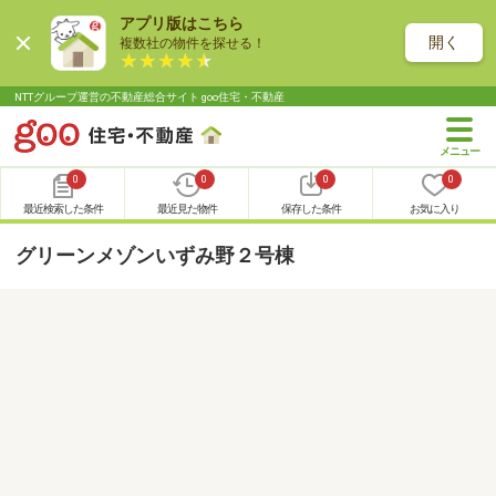
アプリ版はこちら
開く
複数社の物件を探せる！
NTTグループ運営の不動産総合サイト goo住宅・不動産
0
0
0
0
最近検索した条件
最近見た物件
保存した条件
お気に入り
グリーンメゾンいずみ野２号棟