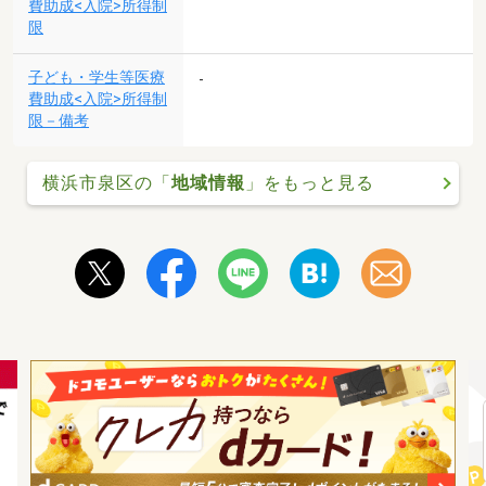
費助成<入院>所得制
限
子ども・学生等医療
-
費助成<入院>所得制
限－備考
横浜市泉区の「
地域情報
」をもっと見る