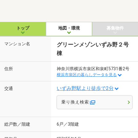
トップ
地図・環境
募集物件
マンション名
グリーンメゾンいずみ野２号
棟
住所
神奈川県横浜市泉区和泉町5731番2号
横浜市泉区の暮らしデータを見る
いずみ野駅より徒歩で2分
交通
乗り換え検索
総戸数／階建
6戸／3階建