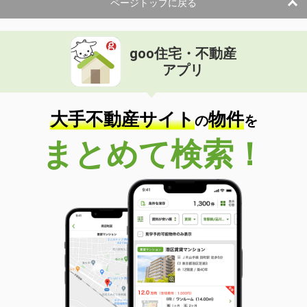
ページトップに戻る
goo住宅・不動産
アプリ
大手不動産サイト
物件
の
を
まとめて検索！