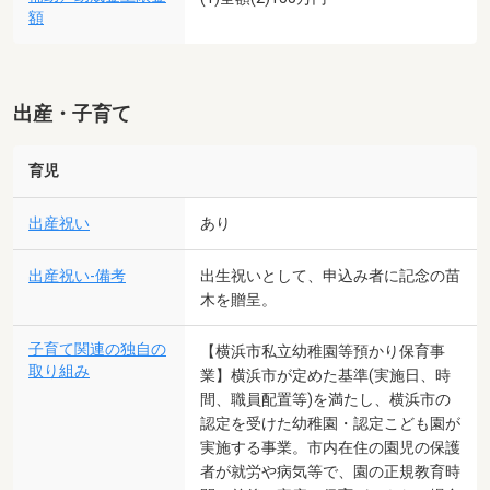
額
出産・子育て
育児
出産祝い
あり
出産祝い-備考
出生祝いとして、申込み者に記念の苗
木を贈呈。
子育て関連の独自の
【横浜市私立幼稚園等預かり保育事
取り組み
業】横浜市が定めた基準(実施日、時
間、職員配置等)を満たし、横浜市の
認定を受けた幼稚園・認定こども園が
実施する事業。市内在住の園児の保護
者が就労や病気等で、園の正規教育時