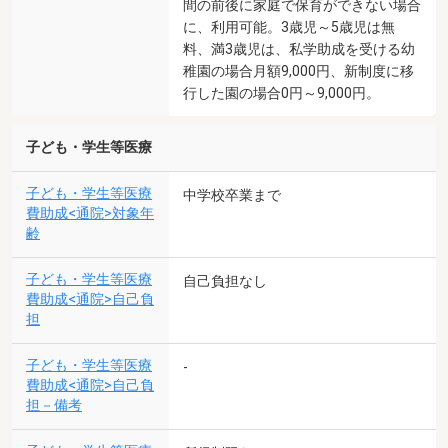
間の前後に家庭で保育ができない場合
に、利用可能。3歳児～5歳児は無
料、満3歳児は、私学助成を受ける幼
稚園の場合月額9,000円、新制度に移
行した園の場合0円～9,000円。
子ども・学生等医療
子ども・学生等医療
中学校卒業まで
費助成<通院>対象年
齢
子ども・学生等医療
自己負担なし
費助成<通院>自己負
担
子ども・学生等医療
-
費助成<通院>自己負
担－備考