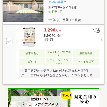
報等はコチラまでTEL 046-240-1982
その他の交通
築22年8ヶ月/15階建
総戸数
-戸
神奈川県藤沢市長後
3,298
万円
2
3LDK 70.46m
1階 西
モニタ付インターホ
駐車場あり
浴室乾燥機
ン
リフォームリノベー
所有権
ペット相談可
ション
・専用庭27㎡＋テラス12㎡付きの恵まれた1階住
戸！ 室内からも緑を感じながら、くつろぎある豊か
な毎日を過ごせます。・キッチン・浴室・トイレ・内
装をすべて新調したフルリフォーム済み！ 入居後す
ぐに快適な暮らしをスタートできます。・297戸大規
模レジデンスの安心な管理体制！駐車場は全戸分完
備！・徒歩2分にコンビニ、小学校も徒歩11分の通学
圏内。 毎日の生活に必要な環境がしっかりと整って
います。湘南エリアの不動産を知り尽くしたスタッフ