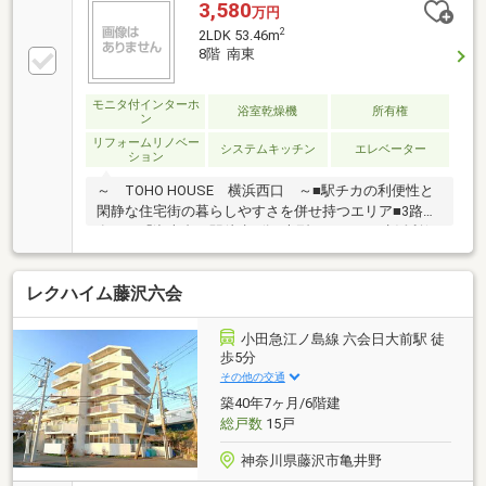
3,580
万円
2
2LDK 53.46m
8階 南東
モニタ付インターホ
浴室乾燥機
所有権
ン
リフォームリノベー
システムキッチン
エレベーター
ション
～ TOHO HOUSE 横浜西口 ～■駅チカの利便性と
閑静な住宅街の暮らしやすさを併せ持つエリア■3路線
有する「湘南台」駅徒歩4分■大型スーパーや生活利便
施設、教育施設が身近に揃った暮らしに寄り添う好環
境■開放感のある景色を楽しめる8階部分の明るいお部
レクハイム藤沢六会
屋■フルリノベーションにより生まれ変わった快適な
住空間、新築感覚で気持ちよく新生活をスタートでき
ます■廊下にもたっぷりと収納を確保しております■暮
小田急江ノ島線 六会日大前駅 徒
らしやすさに寄り添った充実の設備・仕様で彩りのあ
歩5分
る快適な毎日をご見学のご希望、資料請求、ご質問な
その他の交通
どなど、お気軽にまずはお問い合わせください♪【フ
築40年7ヶ月/6階建
リーダイヤル： 0120-821-930 】
総戸数
15戸
神奈川県藤沢市亀井野