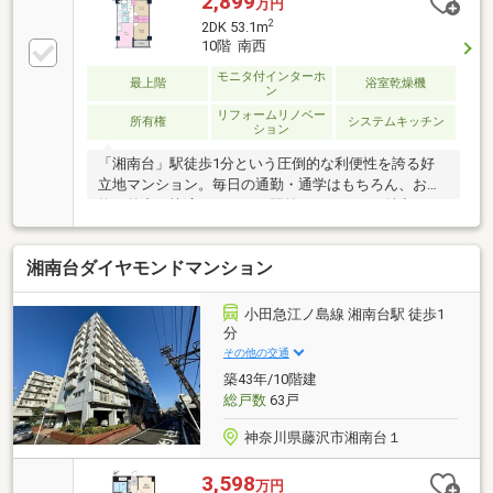
2,899
万円
2
2DK 53.1m
10階 南西
モニタ付インターホ
最上階
浴室乾燥機
ン
リフォームリノベー
所有権
システムキッチン
ション
「湘南台」駅徒歩1分という圧倒的な利便性を誇る好
立地マンション。毎日の通勤・通学はもちろん、お買
物や外出も快適にこなせる駅前ポジションが魅力で
す。お部屋は10階部分につき開放感があり、陽当たり
や眺望にも期待できる住空間。リフォーム済みのた
湘南台ダイヤモンドマンション
め、購入後すぐに新生活をスタートしやすい点も嬉し
いポイントです。2LDKの使いやすい間取りはご夫婦や
少人数のご家族にもおすすめ。駅近の資産性と暮らし
小田急江ノ島線 湘南台駅 徒歩1
やすさを兼ね備えた、湘南エリアでも希少性の高い一
分
室です。
その他の交通
築43年/10階建
総戸数
63戸
神奈川県藤沢市湘南台１
3,598
万円