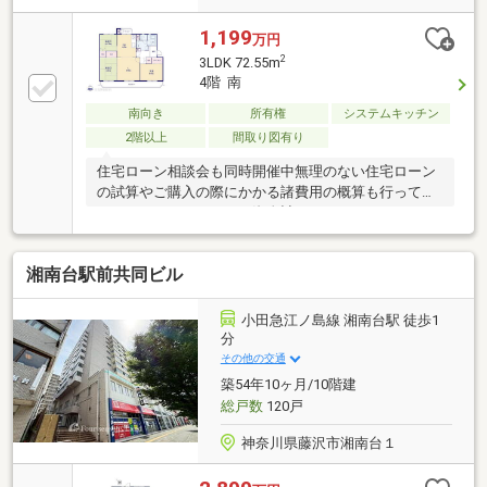
1,199
万円
2
3LDK 72.55m
4階 南
南向き
所有権
システムキッチン
2階以上
間取り図有り
住宅ローン相談会も同時開催中無理のない住宅ローン
の試算やご購入の際にかかる諸費用の概算も行ってお
ります。しっかりとした資金計画のアドバイスをさせ
て頂きますので、お気軽にご相談ください。お客様一
人一人に合わせたライフプランのご提案をさせていた
湘南台駅前共同ビル
だきます。資金計画、住宅ローン等についてもお気軽
にご相談ください。お問い合わせ、お待ちしておりま
す。
小田急江ノ島線 湘南台駅 徒歩1
分
その他の交通
築54年10ヶ月/10階建
総戸数
120戸
神奈川県藤沢市湘南台１