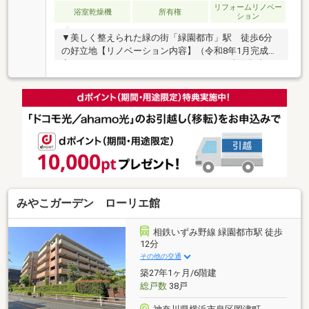
リフォームリノベー
浴室乾燥機
所有権
ション
▼美しく整えられた緑の街「緑園都市」駅 徒歩6分
の好立地【リノベーション内容】（令和8年1月完成予
定）●システムキッチン・ユニットバス・洗面化粧
台・シャワートイレ・建具・下足入・カーテンレー
ル・浴室乾燥機など新規交換●フローリング・クロ
ス・フロアタイル・網戸交換●専有部内給水・給湯・
追焚・排水管交換（埋設部除く）●ハウスクリーニン
グ 等 【周辺環境】〇相鉄ライフ緑園都市 徒歩6分
（約415m）〇ファミリーマート緑園都市駅東口店 徒
歩5分（約360m）〇ハックドラッグ緑園都市店 徒歩
4分（約310m）〇横浜市立義務教育学校緑園学園 徒
歩5分（約390m）
みやこガーデン ローリエ館
相鉄いずみ野線 緑園都市駅 徒歩
12分
その他の交通
築27年1ヶ月/6階建
総戸数
38戸