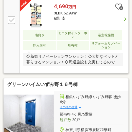
4,690
万円
2
3LDK 62.98m
6階 南
モニタ付インターホ
南向き
浴室乾燥機
ン
リフォームリノベー
即入居可
所有権
ション
◇新規リノベーションマンション！◇大切なペットと
暮らせるマンション！◇周辺施設も充実してるので子
育て世帯にもピッタリ！・【本日見学可能！！】・住
宅ローンにご不安はございませんか？多数の提携銀行
から、最適なご提案をさせていただきます！・弊社提
グリーンハイムいずみ野１６号棟
携のauじぶん銀行は＋ガン保険加入でご利用可能で
す。・お車でのご来店もお気軽にお申し付けくださ
い！・将来のライフプランはすでに作られております
相鉄いずみ野線 いずみ野駅 徒歩
か？提携会社による無料ファイナンシャルプラン面談
6分
を承っております。
その他の交通
築49年4ヶ月/5階建
総戸数
20戸
神奈川県横浜市泉区和泉町