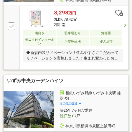
神奈川県横浜市泉区岡津町
3,298
万円
2
3LDK 78.42m
2階 南
南向き
駐車場あり
角部屋
モニタ付インターホ
浴室乾燥機
即入居可
ン
◆新規内装リノベーション！住みやすさにこだわって
リノベーションを実施しました！生まれ変わったお部
屋を是非ご覧ください！◆「緑園都市駅」「弥生台
駅」の２駅に徒歩アクセス可！マンション前のバス停
からそれぞれの駅へのバス便もあります！ ◆LDKは
いずみ中央ガーデンハイツ
１９帖超の広々空間！LDには温水式床暖房完備！スタ
イリッシュなベッセル式洗面台＆造り付の大型ミラー
を採用！◆アーチ状パノラマウィンドウが開放的で明
相鉄いずみ野線 いずみ中央駅 徒
るい空間を演出するリビング！◆ＬＤと洋室（５．０
歩9分
帖・６．５帖）は天井高が約２．５ｍあり、開放的な
その他の交通
空間設計◆区画が整理され、緑が映える街並みに佇
築26年7ヶ月/7階建
む、陽当たり・住環境良好なマンションです！
総戸数
87戸
神奈川県横浜市泉区上飯田町