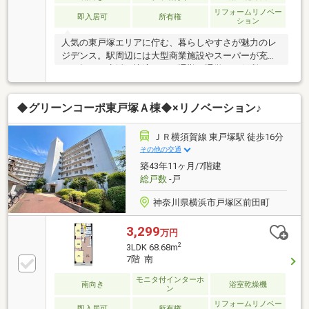
リフォームリノベー
即入居可
所有権
ション
人気の東戸塚エリアに佇む、暮らしやすさが魅力のレ
ジデンス。駅周辺には大型商業施設やスーパーが充実
し、毎日の生活も快適です。通勤・通学にも便利なア
クセスが、ゆとりある毎日を支えます。穏やかな住宅
街に位置し、落ち着いた住環境を実現。陽光と風が心
◆グリーンコーポ東戸塚Ａ棟◆×リノベーション♪
地よく巡る住空間が、上質な時間を演出します。ゆと
りある間取りが、ご家族の団らんを豊かに育みます。
公園や教育施設も身近に揃い、子育て世帯にも嬉しい
ＪＲ横須賀線 東戸塚駅 徒歩16分
ロケーション自然の潤いと都市の利便性を兼ね備えた
その他の交通
住環境が魅力です休日はショッピングや散策など、多
築43年11ヶ月/7階建
彩な時間を楽しめますお問い合わせは【フリーダイヤ
総戸数
-戸
ル：0120-702-700】までお気軽にどうぞ♪
神奈川県横浜市戸塚区前田町
3,299
万円
2
3LDK 68.68m
7階 南
モニタ付インターホ
南向き
浴室乾燥機
ン
リフォームリノベー
即入居可
所有権