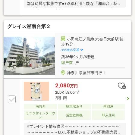
部は綺麗な状態です■3路線利用可能な「湘南台」駅ま
で徒歩13分の好立地■パーティスペース・キッズスペ
ース・ワーキングルーム等、充実した共用施設■下階
住戸がないため、音の影響も安心です■ゴミ置場やメ
グレイス湘南台第２
インエントランスに近い部屋位置のため、マンション
内でも利便性の高い住戸です＝＝設備・仕様＝＝(共用
部)オートロック/サブエントランス有/宅配ボックス/
小田急江ノ島線 六会日大前駅 徒
エレベーター2基/自動販売機(専有部)ディスポーザー/
歩19分
床暖房(LD・北西洋室)/ウォークインクローゼット/浴
その他の交通
室換気乾燥機/ビルトイン食器洗浄機/TVモニター付イ
築36年9ヶ月/6階建
ンターホン
総戸数
-戸
神奈川県藤沢市円行１
2,080
万円
2
2LDK 58.06m
2階 南
南向き
駐車場あり
角部屋
モニタ付インターホ
浴室乾燥機
即入居可
ン
※プレゼント情報参照～～～～～～～～～～～～～～
～～～～～～～～LIXIL不動産ショップの不動産売買仲