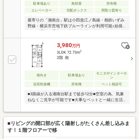
駐車場あり
角部屋
所有権
エレベーター
宅配ボックス
間取り図有り
最寄りの「湘南台」駅は小田急江ノ島線・相鉄いずみ
野線・横浜市営地下鉄ブルーラインが利用可能♪始発
もあり通勤・通学に便利です駅周りにはスーパー・ド
ラッグストア・飲食店があり、お買い物に困りません
駅までの川沿いの道が、四季折々の季節を感じられ自
3,980
万円
然豊かな住環境☆コンビニは徒歩5分圏内♪▼物件の
2
3LDK 72.73m
POINT▼・ディスポーザー有・浴室乾燥機有・温水洗
2階 南
浄便座有・宅配ボックス有・フロントサービス有・住
戸毎にカースペース有・ペット飼育可（細則有）▽リ
フォーム履歴（2020年）▽浴室、洗面台、トイレ、ガ
モニタ付インターホ
南向き
駐車場あり
ン
スコンロ、リビング、廊下の壁紙
浴室乾燥機
所有権
ペット相談可
■3路線が入る湘南台駅まで徒歩12分■空室の為、気兼
ねなくご見学が可能です■大事なペットと一緒に生活
できます■周辺はコンビニ、スーパー、ドラッグスト
アなどあり生活環境良好です■専用のお庭付きのお部
屋です
■リビングの開口部が広く陽射しがたくさん差し込みま
す！１階フロアーで移