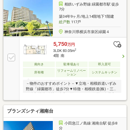
分(約320m)・横浜市立緑園義務教育学校 徒歩5分(約
相鉄いずみ野線 緑園都市駅 徒歩
340m)※自治会費、RCA会費 450円／月■ ご希望の住ま
7分
い探しをお手伝いします ━━━━━・・・物件の詳
築34年9ヶ月/地上14階地下1階建
細・ご相談はお気軽にお問い合わせください。
総戸数
117戸
神奈川県横浜市泉区緑園４
5,750
万円
2
3LDK 83.05m
4階 南
南向き
駐車場あり
即入居可
リフォームリノベー
所有権
システムキッチン
ション
－物件のおすすめポイント－▼立地・相模鉄道いずみ
野線「緑園都市」徒歩7分▼特徴・相模鉄道(株)・三井
不動産(株)旧分譲・南北両面バルコニー仕様、全居室
がバルコニーに面する間取り・LDKは約18.1帖の広
さ・作業効率の良いL字型対面式キッチン・キッチ
ブランズシティ湘南台
ン・洗面室が繋がっており、家事・生活動線良好・全
居室に収納スペース有▼2026年7月室内リフォーム済
【張替】フローリング、クロス【新規交換】キッチ
小田急江ノ島線 湘南台駅 徒歩8
ン、UB、トイレ、洗面化粧台 等【その他】室内クリ
分