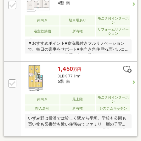
る無料の生命保険】【１３年間もらえる、国からの特
4階 南
別ボーナス】これから多くなる【教育費】住宅を買っ
た後から始まる【住宅ローン返済】６５歳以上から必
モニタ付インターホ
要になる【老後の費用負担】住宅探しの【このタイミ
南向き
駐車場あり
ン
ング】で不安な部分を明確にしていきませんか？？
リフォームリノベー
◆――――――――――――――◆
浴室乾燥機
所有権
ション
▼おすすめポイント■食洗機付きフルリノベーション
で、毎日の家事をサポート■南向き角住戸×2面バルコ
ニーで、陽当たり・風通し良好■壁付けキッチンでLDK
を広く使え、家事動線もスムーズ■小学校徒歩9分・中
学校徒歩4分で、お子さまの通学も安心■和泉川やいず
1,450
万円
み台公園があり、自然が身近な環境■相鉄いずみ野線
2
3LDK 77.1m
「いずみ野」駅徒歩6分で、通勤・通学も快適【アク
5階 南
セス】相鉄いずみ野線「いずみ野」駅徒歩6分
モニタ付インターホ
南向き
最上階
ン
即入居可
所有権
システムキッチン
いずみ野は横浜では珍しく駅から平坦、学校も公園も
買い物も図書館も近い住宅街でファミリー層の子育て
には最適です。エレベーターが無い分管理費や修繕費
も安く済みます。各戸に一階の倉庫が付いていて便利