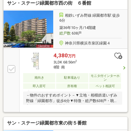
サン・ステージ緑園都市西の街 ６番館
フォーム履歴有【交換】キッチン、UB、トイレ、洗面
化粧台 等【張替】フローリング、クロス【その他】室
内クリーニング 他▼周辺環境・横浜市立緑園義務教育
相鉄いずみ野線 緑園都市駅 徒歩
学校 徒歩5分(約360m)※自治会費 200円／月■ ご希望の
6分
住まい探しをお手伝いします ━━━━━・・・物件の
築36年10ヶ月/14階建
詳細・ご相談はお気軽にお問い合わせください。
総戸数
638戸
神奈川県横浜市泉区緑園４
4,380
万円
2
3LDK 68.56m
8階 南
モニタ付インターホ
南向き
駐車場あり
ン
即入居可
所有権
ペット相談可
－物件のおすすめポイント－▼立地・相模鉄道いずみ
野線「緑園都市」徒歩6分▼特徴・総戸数638戸・眺望
良好な8階部分・全居室がバルコニーに面する間取
り・お料理に集中しやすい壁付キッチン・洗面室は
2WAY、家事・生活動線に配慮・各洋室・和室・廊下
サン・ステージ緑園都市東の街５番館
に収納有・ペット飼育可能(細則有)・即引渡し可能(残
金精算後)▼周辺環境・相鉄ローゼン 緑園都市店 徒歩4