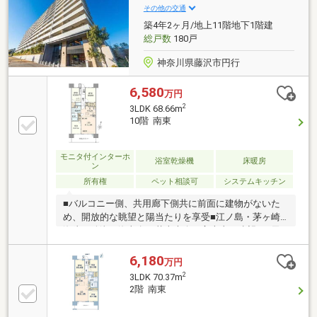
ーニング 他■ ご希望の住まい探しをお手伝いします
その他の交通
━━━━━・・・物件の詳細・ご相談はお気軽にお問
築4年2ヶ月/地上11階地下1階建
い合わせください。
総戸数
180戸
神奈川県藤沢市円行
6,580
万円
2
3LDK 68.66m
10階 南東
モニタ付インターホ
浴室乾燥機
床暖房
ン
所有権
ペット相談可
システムキッチン
■バルコニー側、共用廊下側共に前面に建物がないた
め、開放的な眺望と陽当たりを享受■江ノ島・茅ヶ崎
海岸・綾瀬・海老名の花火大会、富士山を遠望（※天
候による、2026年時点の情報です）■東急不動産・相
鉄不動産・日鉄興和不動産旧分譲 3社の英知を結集
6,180
万円
させた2022年築・南東向き中心の大規模レジデンス■
2
3LDK 70.37m
新築時オプション設備等 玄関：エコカラット（ラフ
2階 南東
クォーツ） 洗面室：左右壁面 鏡面パネル リビン
グ・洋室：アクセントクロス 入居時別注、コーティ