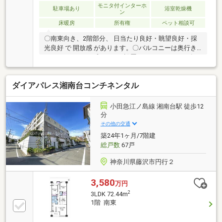
ング箇所あり※弊社HP〈ノムコム〉に詳細の情報を掲
モニタ付インターホ
駐車場あり
浴室乾燥機
ン
載しています。
床暖房
所有権
ペット相談可
〇南東向き、2階部分、 日当たり良好・眺望良好・採
光良好 で 開放感 があります。〇バルコニーは奥行き
2mあり、スロップシンクが設置されております！〇ペ
ット飼育可 （規約による制限あり）〇共用部分にはパ
ーティールーム、キッズルーム、ブックラウンジ、フ
ダイアパレス湘南台コンチネンタル
ァミリーラウンジ、ワークスペース等が設置されてお
ります！〇キッチンにはディスポーザー、浄水器 一体
型水栓、 食器洗浄乾燥機あり〇浴室にTES式浴室換気
小田急江ノ島線 湘南台駅 徒歩12
乾燥機 設置〇キッチン乾燥機は油汚れも簡単に拭き取
分
れる高品位ホーロー製です。〇浴室には断熱材で包み
その他の交通
込んだ浴槽を採用し、快適温度をキープします。〇24
築24年1ヶ月/7階建
時間常時換気システム採用
総戸数
67戸
神奈川県藤沢市円行２
3,580
万円
2
3LDK 72.44m
1階 南東