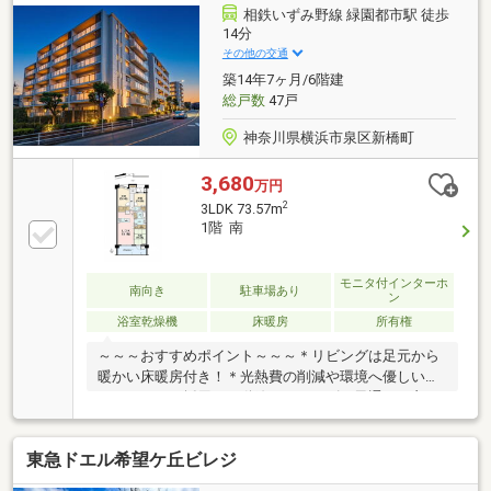
相鉄いずみ野線 緑園都市駅 徒歩
14分
その他の交通
築14年7ヶ月/6階建
総戸数
47戸
神奈川県横浜市泉区新橋町
3,680
万円
2
3LDK 73.57m
1階 南
モニタ付インターホ
南向き
駐車場あり
ン
浴室乾燥機
床暖房
所有権
～～～おすすめポイント～～～＊リビングは足元から
暖かい床暖房付き！＊光熱費の削減や環境へ優しいエ
コキュートを採用！＊動線がスムーズで風通しも良い
便利なウォークスルークローゼットがあります＊ペッ
トの飼育も可能です（規約制限あり）＊プライバシー
東急ドエル希望ケ丘ビレジ
を保つアルコープがあります＊あると便利な宅配ボッ
クスと来客用の駐車場があります～～～リフォーム内