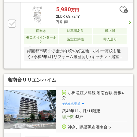
5,980
万円
2
2LDK 68.72m
7階 南
南向き
駐車場あり
最上階
モニタ付インターホ
浴室乾燥機
即入居可
ン
緑園都市駅まで徒歩約1分の好立地、小中一貫校も近
く♪令和5年4月リフォーム履歴あり♪キッチン・浴室・
洗面・トイレ新規交換・クロス貼替等☆◆バルコニー
約12.8㎡以上！７階からの開放感あふれる眺望を楽し
めます。◆LDK約18.4帖！リビング・ダイニングには
湘南台リリエンハイム
床暖房付◆約6.8帖の洋室にはWIC付！◆キッチンには
ディスポーザーがあり生ごみの処理もラクラク♪◆共
用部にペット用足洗い場が設置◆オートロック付でセ
小田急江ノ島線 湘南台駅 徒歩4
キュリティ面も安心◆駐車場空きございます。（令和
分
8年7月時点）まずはお気軽にお問合せ下さい♪
その他の交通
築42年11ヶ月/11階建
総戸数
43戸
神奈川県藤沢市湘南台５