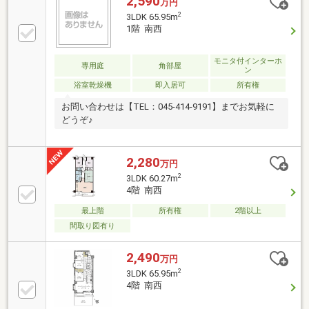
2,590
万円
2
3LDK 65.95m
1階 南西
モニタ付インターホ
専用庭
角部屋
ン
浴室乾燥機
即入居可
所有権
お問い合わせは【TEL：045‐414-9191】までお気軽に
どうぞ♪
2,280
万円
2
3LDK 60.27m
4階 南西
最上階
所有権
2階以上
間取り図有り
2,490
万円
2
3LDK 65.95m
4階 南西