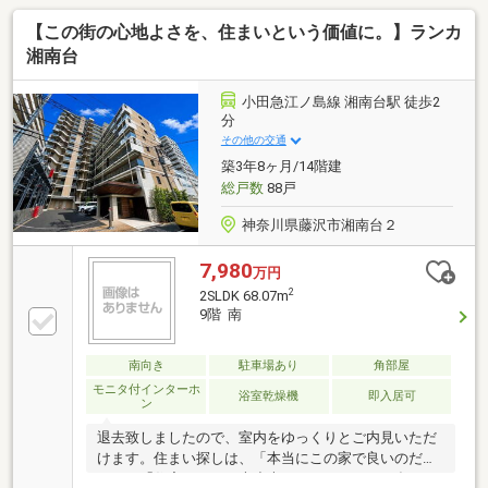
【この街の心地よさを、住まいという価値に。】ランカ
湘南台
小田急江ノ島線 湘南台駅 徒歩2
分
その他の交通
築3年8ヶ月/14階建
総戸数
88戸
神奈川県藤沢市湘南台２
7,980
万円
2
2SLDK 68.07m
9階 南
南向き
駐車場あり
角部屋
モニタ付インターホ
浴室乾燥機
即入居可
ン
退去致しましたので、室内をゆっくりとご内見いただ
けます。住まい探しは、「本当にこの家で良いのだろ
うか」「住宅ローンは大丈夫だろうか」など、多くの