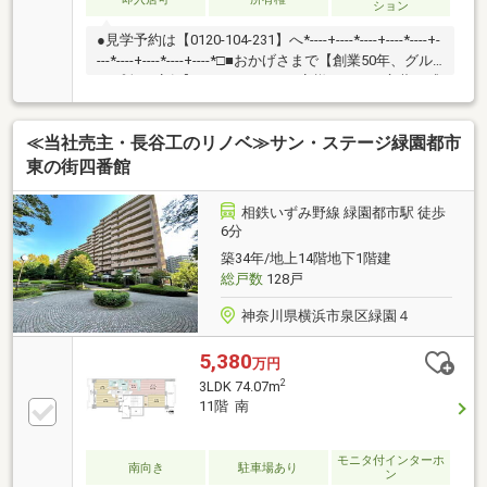
ション
●見学予約は【0120-104-231】へ*----+----*----+----*----+-
---*----+----*----+----*□■おかげさまで【創業50年、グル
ープ全27店舗】■□たくさんのお客様からのお言葉に感
謝してこれからも楽しく素敵なお家探しをお約束しま
す。お家探しを始めてみようと思われたらまずは、お
≪当社売主・長谷工のリノベ≫サン・ステージ緑園都市
気軽に東宝ハウス新横浜に相談してみませんか？何も
決まっていなくて大丈夫！まずはお客様の夢をお聞か
東の街四番館
せください！「行って良かったね」と思っていただけ
るように、スタッフ一同【夢に人に住まいに本気で
相鉄いずみ野線 緑園都市駅 徒歩
す！】お客様のお問合せをお待ちしております☆
6分
築34年/地上14階地下1階建
総戸数
128戸
神奈川県横浜市泉区緑園４
5,380
万円
2
3LDK 74.07m
11階 南
モニタ付インターホ
南向き
駐車場あり
ン