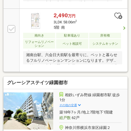
介ですので安心・安全・優しい接客を楽しみに来てく
ださい♪他社さんとの違いをご堪能下さいませ！～～
～～～～～～～～～～～～～～～～～～～～≪六会小
2,490
万円
学校・六会中学校≫火曜・水曜も営業中！リフォーム
2
3LDK 58.06m
のご相談も無料で承ります。◆ペット飼育可能！◆南
5階 南
面バルコニー！●ご内見希望・物件所在地の詳細・付
南向き
駐車場あり
所有権
近の物件情報等はコチラまでTEL 046-240-1982
リフォームリノベー
ペット相談可
システムキッチン
ション
湘南台駅、六会日大前駅を最寄りに、ペットと暮らせ
るフルリノベーションマンションになります。デザイ
ン性のある大変綺麗なお部屋となっております。給湯
機も新規交換により追炊付など最新設備を導入。南東
角部屋につき、陽当たり・風通し・眺望良好。
グレーシアステイツ緑園都市
相鉄いずみ野線 緑園都市駅 徒歩
1分
その他の交通
築18年7ヶ月/地上7階地下1階建
総戸数
62戸
神奈川県横浜市泉区緑園２