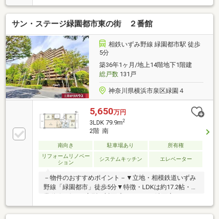
期待と不安が入り混じるものです。私たちは、まずそ
の不安なお気持ちに寄り添い、一つひとつ丁寧に解消
サン・ステージ緑園都市東の街 ２番館
しながら、ご納得のいく住まい探しをお手伝いいたし
ます。住宅ローンアドバイザーによる資金計画やロー
ンシミュレーションも承っております。資料請求・ご
相鉄いずみ野線 緑園都市駅 徒歩
見学予約はお気軽にお問い合わせください。お客様の
5分
ご状況やご都合に合わせ、全力でサポートいたしま
築36年1ヶ月/地上14階地下1階建
す。TEL：0120-46-2103
総戸数
131戸
神奈川県横浜市泉区緑園４
5,650
万円
2
3LDK 79.9m
2階 南
南向き
駐車場あり
所有権
リフォームリノベー
システムキッチン
エレベーター
ション
－物件のおすすめポイント－▼立地・相模鉄道いずみ
野線「緑園都市」徒歩5分▼特徴・LDKは約17.2帖・作
業動線が短いL字型の対面式キッチン・洗面室は
2WAY、キッチン隣接で家事動線良好・全居室に収納
スペースを確保・南北の両面バルコニー仕様▼室内リ