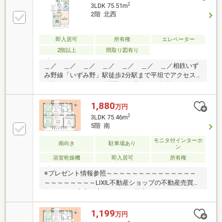
2
3LDK 75.51m
2階 北西
即入居可
所有権
エレベーター
2階以上
間取り図有り
＿／ ＿／ ＿／ ＿／ ＿／ ＿／ ＿／相鉄いず
み野線「いずみ野」駅徒歩2分駅まで平坦でアクセス
可能75.51㎡ 3LDKの間取り 北西側・南東側両面バ
ルコニー5階建て2階部分＿／ ＿／ ＿／ ＿／ ＿
／ ＿／ ＿／┃▼周辺環境・立地環境
1,880
万円
┗━━━━━━━━━━━━━━━━━━━・そうて
2
3LDK 75.46m
つローゼンいずみ野駅前店 徒歩4分 約315m・ロー
5階 南
ソンいずみ野店 徒歩2分 約140m・DAISO相鉄ライ
フいずみ野店 徒歩3分 約220m・いずみ野小学校
モニタ付インターホ
南向き
駐車場あり
ン
徒歩12分 約930m・いずみ野中学校 徒歩約9分 約
浴室乾燥機
即入居可
所有権
680m
※プレゼント情報参照～～～～～～～～～～～～～～
～～～～～～～～LIXIL不動産ショップの不動産売買仲
介ですので安心・安全・優しい接客を楽しみに来てく
ださい♪他社さんとの違いをご堪能下さいませ！～～
～～～～～～～～～～～～～～～～～～～～≪いずみ
1,199
万円
野小学校・いずみ野中学校≫火曜・水曜も営業中！リ