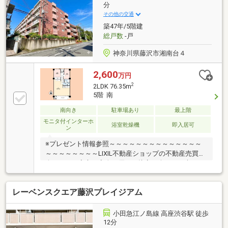
軽にまずはお問い合わせください♪【フリーダイヤ
分
ル： 0120-821-930 】
その他の交通
築47年/5階建
総戸数
-戸
神奈川県藤沢市湘南台４
2,600
万円
2
2LDK 76.35m
5階 南
南向き
駐車場あり
最上階
モニタ付インターホ
浴室乾燥機
即入居可
ン
※プレゼント情報参照～～～～～～～～～～～～～～
～～～～～～～～LIXIL不動産ショップの不動産売買仲
介ですので安心・安全・優しい接客を楽しみに来てく
ださい♪他社さんとの違いをご堪能下さいませ！～～
～～～～～～～～～～～～～～～～～～～～≪湘南台
レーベンスクエア藤沢プレイジアム
小学校・湘南台中学校≫火曜・水曜も営業中！リフォ
ームのご相談も無料で承ります。◆小田急江ノ島線
「湘南台」駅徒歩8分！◆2026年2月リノベーション済
小田急江ノ島線 高座渋谷駅 徒歩
み！●ご内見希望・物件所在地の詳細・付近の物件情
12分