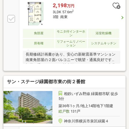
2,198
万円
2
3LDK 57.6m
3階 南東
モニタ付インターホ
角部屋
浴室乾燥機
ン
リフォームリノベー
所有権
システムキッチン
ション
長期修繕計画書があり、安心の新耐震基準マンション
南東角部屋の２面バルコニーで眺望・通風良好です全
部屋二重サッシのため遮音性がありますただいま家具
付き販売中！【幅120cmで広々と使える三面鏡タイプ
の洗面化粧台】【食器洗い乾燥機付きで３口コンロの
サン・ステージ緑園都市東の街２番館
システムキッチン】【浴室暖房換気乾燥機付きのユニ
ットバス】【新規リノベーション内容】・システムキ
ッチン交換 食洗機・浄水器付き・ユニットバス交
相鉄いずみ野線 緑園都市駅 徒歩
換 換気乾燥暖房機付き・洗面化粧台交換・トイレ交
5分
換 節水・温水洗浄・建具交換・フローリング、フロ
築36年1ヶ月/地上14階地下1階建
アタイル貼替・クロス貼替・給湯器交換 等
総戸数
131戸
神奈川県横浜市泉区緑園４