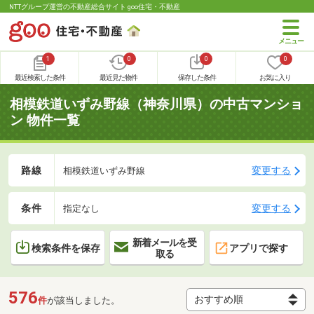
NTTグループ運営の不動産総合サイト goo住宅・不動産
1
0
0
0
最近検索した条件
最近見た物件
保存した条件
お気に入り
相模鉄道いずみ野線（神奈川県）の中古マンショ
ン 物件一覧
路線
変更する
相模鉄道いずみ野線
条件
変更する
指定なし
新着メールを受
検索条件を保存
アプリで探す
取る
576
件
が該当しました。