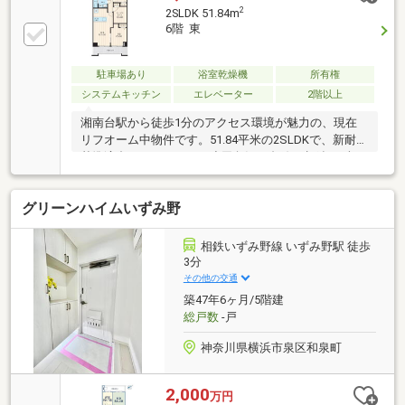
2
2SLDK 51.84m
6階 東
駐車場あり
浴室乾燥機
所有権
システムキッチン
エレベーター
2階以上
湘南台駅から徒歩1分のアクセス環境が魅力の、現在
リフオーム中物件です。51.84平米の2SLDKで、新耐震
基準適合のマンション。小田急江ノ島線、相鉄いずみ
野線、横浜市営地下鉄ブルーラインの3路線が利用可
能です。室内は食洗機や浴室乾燥機など、快適な生活
グリーンハイムいずみ野
を支える充実の設備が整っています。収納力のあるサ
ービスルームを備え、お部屋をすっきり保てます。周
辺にはダイエーやコンビニ、ドラッグストアなど生活
相鉄いずみ野線 いずみ野駅 徒歩
を彩る施設が充実しており、毎日の買い物にも大変便
3分
利。通勤・通学から休日のレジャーまで、アクティブ
その他の交通
で充実したライフスタイルを実現する住環境がここに
築47年6ヶ月/5階建
あります。
総戸数
-戸
神奈川県横浜市泉区和泉町
2,000
万円