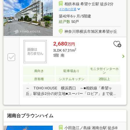
容～～～◆クロス全室交換◆エコカラット新規設置◆
相鉄本線 希望ケ丘駅 徒歩2分
間接照明新規設置◆ハウスクリーニング●CENTURY21
その他の交通
アイ建設は、お客様一人ひとりの状況に寄り添い、お
築42年6ヶ月/5階建
住まい探しのお手伝いをさせていただきます●～お気
総戸数
50戸
軽にお問い合わせください～
神奈川県横浜市旭区東希望が丘
2,680
万円
2
3LDK 67.31m
5階 南
モニタ付インターホ
南向き
駐車場あり
ン
所有権
システムキッチン
2階以上
～ TOHO HOUSE 横浜西口 ～■相鉄線「希望ヶ
丘」駅徒歩2分の好立地■スーパー「ロピア」まで徒歩
1分！商業施設が充実したお買い物に便利なエリア■最
上階5階部分、南向きで陽当たりの良い開放的なお部
屋■使い勝手の良い3LDK、各居室に収納を確保してお
湘南台ブラウンハイム
りますのでお部屋を広く活用できます■リビングに隣
接した和室は開放して奥行きを広げられる間取りタイ
プご見学のご希望、資料請求、ご質問などなど、お気
小田急江ノ島線 湘南台駅 徒歩8