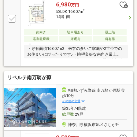
6,980
万円
2
5SLDK 168.07m
14階 南
南向き
駐車場あり
最上階
浴室乾燥機
床暖房
所有権
・専有面積168.07m2 来客の多いご家庭や2世帯での
お住まいにぴったりです♪・眺望良好な南向き最上
階 緑あふれる街並みを一望できます。・壁面本棚付
きの書斎(約25帖) テレワークや勉強部屋、 趣味を
楽しむお部屋としてもご利用いただけます。・リフォ
リベルテ南万騎が原
ーム履歴 2023年7月：床暖房新規設置(LD) 2023年8
月：システムキッチン交換、洗面化粧台交換ほか 室
内状態は良好ですので、 ぜひ一度現地をご確認くだ
相鉄いずみ野線 南万騎が原駅 徒
さい。・過ごしやすい充実の設備 床暖房、二重サッ
歩10分
シ(リビング)、浴室乾燥機、食洗機等
その他の交通
築35年/4階建
総戸数
29戸
神奈川県横浜市旭区さちが丘