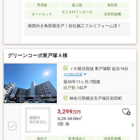
専用庭
最上階
角部屋
モニタ付インターホ
オートロック
浴室乾燥機
ン
南西向き角部屋住戸！自社施工フルリフォーム済！
グリーンコーポ東戸塚Ａ棟
ＪＲ横須賀線 東戸塚駅 徒歩16分
その他の交通
築43年11ヶ月/7階建
総戸数
142戸
神奈川県横浜市戸塚区前田町
3,299
万円
2
3LDK 68.68m
2階 南
南向き
駐車場あり
浴室乾燥機