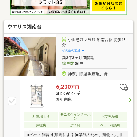
が、資金計画から引き渡しまで丁寧にサポートしま
す。「家探しをHAPPYに」あなたの理想の暮らしを一
緒に見つけましょう。
ウエリス湘南台
小田急江ノ島線 湘南台駅 徒歩13
分
その他の交通
築3年3ヶ月/5階建
総戸数
86戸
神奈川県藤沢市亀井野
6,200
万円
2
3LDK 68.04m
3階 南東
モニタ付インターホ
駐車場あり
浴室乾燥機
ン
床暖房
所有権
ペット相談可
■ペット飼育可(細則による)■築浅のため、建物・共用