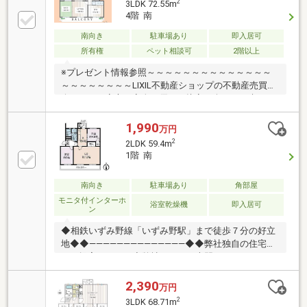
2
3LDK 72.55m
フォームのご相談も無料で承ります。◆ペット飼育可
4階 南
能！◆相鉄いずみ野線「いずみ野」駅徒歩3分♪●ご内
見希望・物件所在地の詳細・付近の物件情報等はコチ
南向き
駐車場あり
即入居可
ラまでTEL 046-240-1982
所有権
ペット相談可
2階以上
※プレゼント情報参照～～～～～～～～～～～～～～
～～～～～～～～LIXIL不動産ショップの不動産売買仲
介ですので安心・安全・優しい接客を楽しみに来てく
ださい♪他社さんとの違いをご堪能下さいませ！～～
～～～～～～～～～～～～～～～～～～～～≪いずみ
1,990
万円
野小学校・いずみ野中学校≫火曜・水曜も営業中！リ
2
2LDK 59.4m
フォームのご相談も無料で承ります。◆ペット飼育可
1階 南
能！◆相鉄いずみ野線「いずみ野」駅徒歩6分♪●ご内
見希望・物件所在地の詳細・付近の物件情報等はコチ
南向き
駐車場あり
角部屋
ラまでTEL 046-240-1982
モニタ付インターホ
浴室乾燥機
即入居可
ン
◆相鉄いずみ野線「いずみ野駅」まで徒歩７分の好立
地◆◆――――――――――――――◆◆弊社独自の住宅ロ
ーン提案システム◆弊社ではＦＰ専門スタッフによる
【丁寧な資金アドバイス】【ＦＰ提案書の作成】を随
時行っております。意外に知らないお客様が多い【定
2,390
万円
年時の住宅ローン残高】【住宅購入者だけが加入でき
2
3LDK 68.71m