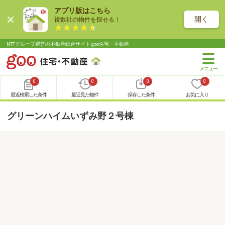
アプリ版はこちら
開く
複数社の物件を探せる！
NTTグループ運営の不動産総合サイト goo住宅・不動産
0
0
0
0
最近検索した条件
最近見た物件
保存した条件
お気に入り
グリーンハイムいずみ野２号棟