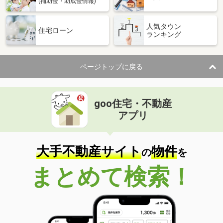
(補助金・助成金情報)
人気タウン
住宅ローン
ランキング
ページトップに戻る
goo住宅・不動産
アプリ
大手不動産サイト
物件
の
を
まとめて検索！