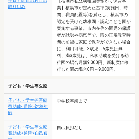
子育て関連の独自の
【横浜市私立幼稚園等預かり保育事
取り組み
業】横浜市が定めた基準(実施日、時
間、職員配置等)を満たし、横浜市の
認定を受けた幼稚園・認定こども園が
実施する事業。市内在住の園児の保護
者が就労や病気等で、園の正規教育時
間の前後に家庭で保育ができない場合
に、利用可能。3歳児～5歳児は無
料、満3歳児は、私学助成を受ける幼
稚園の場合月額9,000円、新制度に移
行した園の場合0円～9,000円。
子ども・学生等医療
子ども・学生等医療
中学校卒業まで
費助成<通院>対象年
齢
子ども・学生等医療
自己負担なし
費助成<通院>自己負