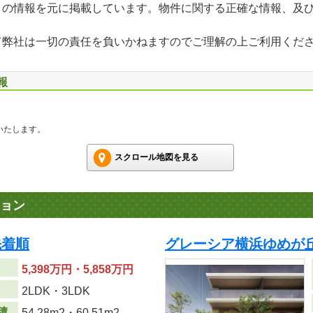
」の情報を元に掲載しています。物件に関する正確な情報、及
て弊社は一切の責任を負いかねますのでご理解の上ご利用くだ
報
いたします。
スクロール地図を見る
ョン
先着順
グレーシア横浜ゆめが
5,398万円・5,858万円
り
2LDK・3LDK
積
54.28m
2
・60.51m
2