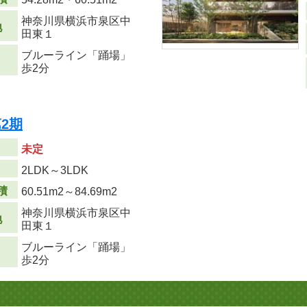
神奈川県横浜市泉区中
地
田東１
ブルーライン「踊場」
歩2分
2期
未定
り
2LDK～3LDK
積
60.51m
2
～84.69m
2
神奈川県横浜市泉区中
地
田東１
ブルーライン「踊場」
歩2分