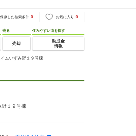
0
0
保存した検索条件
お気に入り
売る
住みやすい街を探す
助成金
売却
情報
ハイムいずみ野１９号棟
み野１９号棟