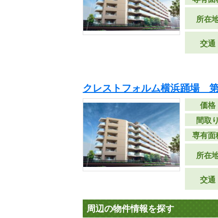
所在
交通
クレストフォルム横浜踊場 第
価格
間取
専有面
所在
交通
周辺の物件情報を探す