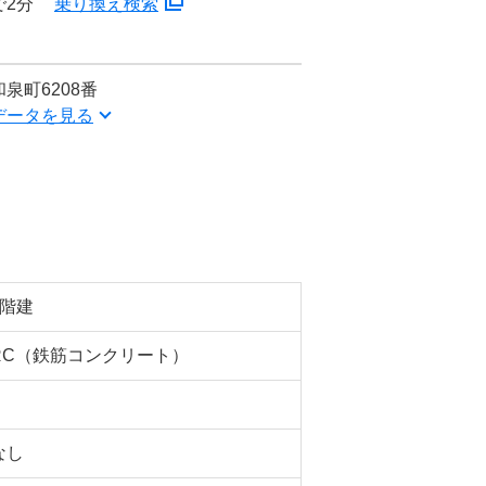
で2分
乗り換え検索
泉町6208番
データを見る
5階建
RC（鉄筋コンクリート）
なし