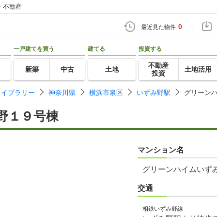
・不動産
0
最近見た物件
一戸建てを買う
建てる
投資する
不動産
新築
中古
土地
土地活用
投資
ライブラリー
神奈川県
横浜市泉区
いずみ野駅
グリーン
野１９号棟
マンション名
グリーンハイムいず
交通
相鉄いずみ野線