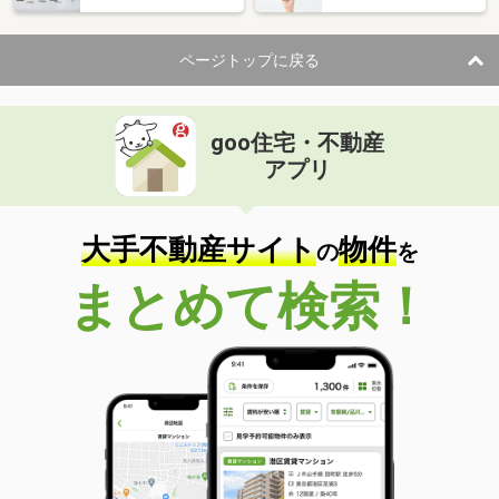
ページトップに戻る
goo住宅・不動産
アプリ
大手不動産サイト
物件
の
を
まとめて検索！