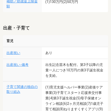
補助／助成金上限金
(1)130万円(2)50万円
額
出産・子育て
育児
出産祝い
あり
出産祝い-備考
出生記念苗木を配付。第3子以降の児
童一人につき10万円の第3子誕生祝金
を支給。
子育て関連の独自の
(1)育児支援ヘルパー事業(2)産後ケア
取り組み
事業(3)子育てスタート応援券交付事
業(4)第3子誕生祝金(5)母子保健オン
ライン相談(6)2ヶ月児相談(7)1歳児子
育て相談(8)ねりますくすくアプリ(9)