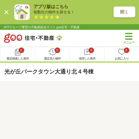
アプリ版はこちら
開く
複数社の物件を探せる！
NTTグループ運営の不動産総合サイト goo住宅・不動産
0
0
0
0
最近検索した条件
最近見た物件
保存した条件
お気に入り
光が丘パークタウン大通り北４号棟