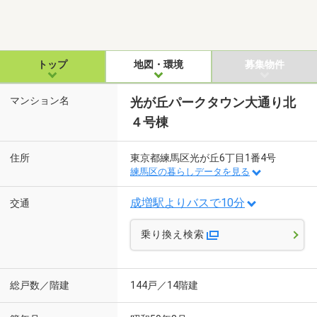
トップ
地図・環境
募集物件
マンション名
光が丘パークタウン大通り北
４号棟
住所
東京都練馬区光が丘6丁目1番4号
練馬区の暮らしデータを見る
成増駅よりバスで10分
交通
乗り換え検索
総戸数／階建
144戸／14階建