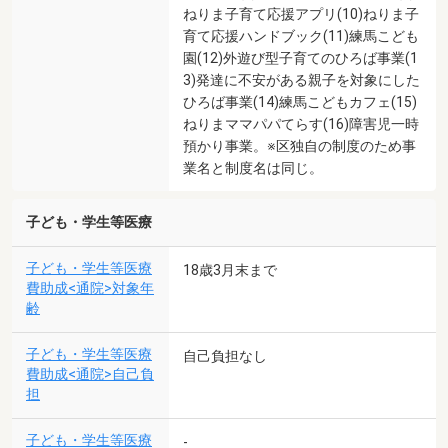
ねりま子育て応援アプリ(10)ねりま子
育て応援ハンドブック(11)練馬こども
園(12)外遊び型子育てのひろば事業(1
3)発達に不安がある親子を対象にした
ひろば事業(14)練馬こどもカフェ(15)
ねりまママパパてらす(16)障害児一時
預かり事業。※区独自の制度のため事
業名と制度名は同じ。
子ども・学生等医療
子ども・学生等医療
18歳3月末まで
費助成<通院>対象年
齢
子ども・学生等医療
自己負担なし
費助成<通院>自己負
担
子ども・学生等医療
-