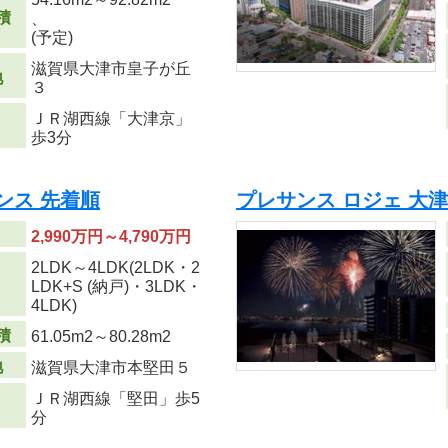
積
、
(予定)
滋賀県大津市皇子が丘
地
３
ＪＲ湖西線「大津京」
歩3分
ンス 先着順
プレサンス ロジェ 大津
2,990万円～4,790万円
2LDK～4LDK(2LDK・2
り
LDK+S (納戸)・3LDK・
4LDK)
積
61.05m
2
～80.28m
2
地
滋賀県大津市本堅田５
ＪＲ湖西線「堅田」歩5
分