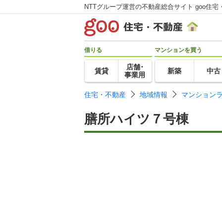
NTTグループ運営の不動産総合サイト goo住宅
借りる
マンションを買う
店舗･
賃貸
新築
中古
事業用
住宅・不動産
地域情報
マンション
膳所ハイツ７号棟