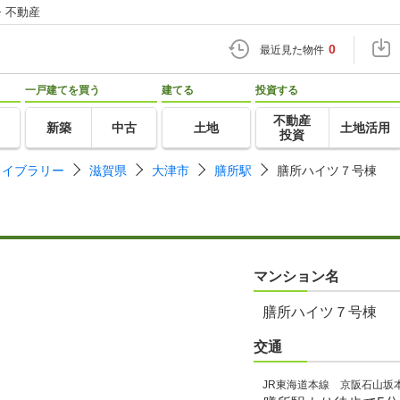
・不動産
0
最近見た物件
一戸建てを買う
建てる
投資する
不動産
新築
中古
土地
土地活用
投資
ライブラリー
滋賀県
大津市
膳所駅
膳所ハイツ７号棟
マンション名
膳所ハイツ７号棟
交通
JR東海道本線 京阪石山坂