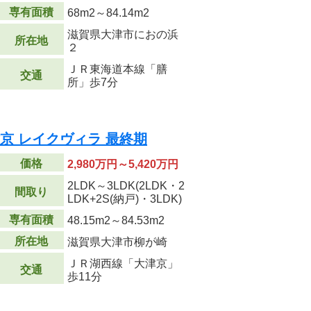
専有面積
68m
2
～84.14m
2
滋賀県大津市におの浜
所在地
２
ＪＲ東海道本線「膳
交通
所」歩7分
京 レイクヴィラ 最終期
価格
2,980万円～5,420万円
2LDK～3LDK(2LDK・2
間取り
LDK+2S(納戸)・3LDK)
専有面積
48.15m
2
～84.53m
2
所在地
滋賀県大津市柳が崎
ＪＲ湖西線「大津京」
交通
歩11分