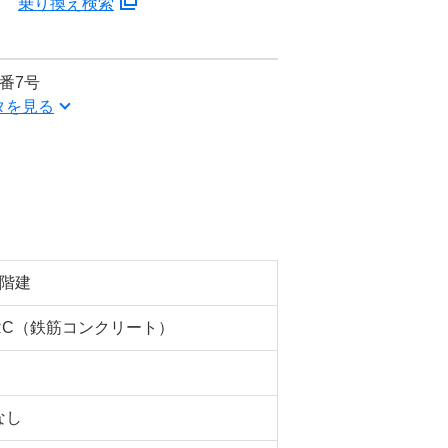
分
乗り換え検索
番7号
タを見る
5階建
RC（鉄筋コンクリート）
なし