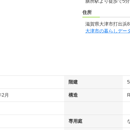
膳所駅より徒歩で5
住所
滋賀県大津市打出浜8
大津市の暮らしデー
階建
年2月
構造
専用庭