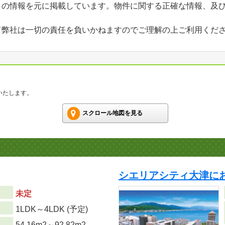
」の情報を元に掲載しています。物件に関する正確な情報、及
て弊社は一切の責任を負いかねますのでご理解の上ご利用くだ
いたします。
スクロール地図を見る
シエリアシティ大津にお
未定
り
1LDK～4LDK (予定)
54.16m
2
～92.82m
2