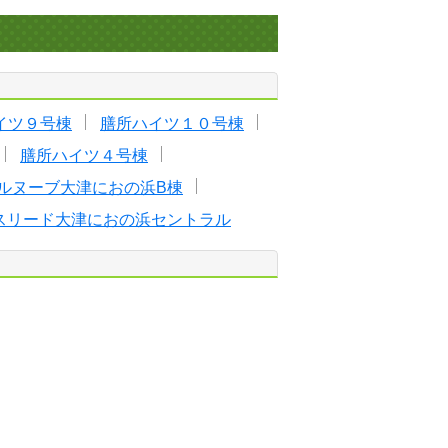
イツ９号棟
膳所ハイツ１０号棟
膳所ハイツ４号棟
ルヌーブ大津におの浜B棟
スリード大津におの浜セントラル