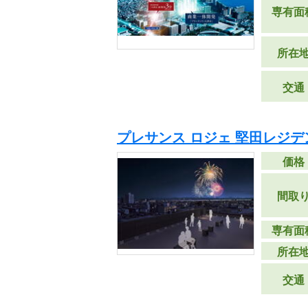
専有面
所在
交通
プレサンス ロジェ 堅田レジデ
価格
間取
専有面
所在
交通