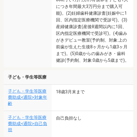
につき年間最大3万円分まで購入可
能)。(2)妊婦歯科健康診査(妊娠中に1
回、区内指定医療機関で受診可)。(3)
産婦健康診査(産後8週間以内に1回、
区内指定医療機関で受診可)。(4)歯み
がきデビュー教室(予約制、対象:上の
前歯が生えた生後8ヶ月から1歳3ヶ月
まで)。(5)0歳からの歯みがき・歯科
健診(予約制、対象:0歳から5歳まで)。
子ども・学生等医療
子ども・学生等医療
18歳3月末まで
費助成<通院>対象年
齢
子ども・学生等医療
自己負担なし
費助成<通院>自己負
担