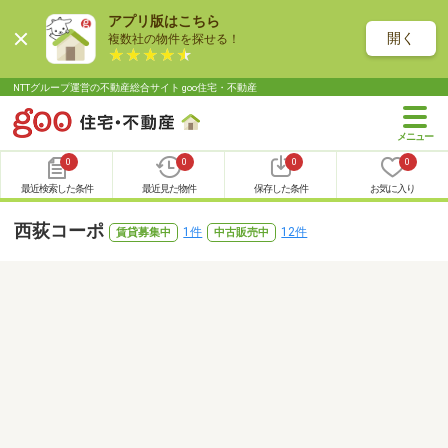
アプリ版はこちら
開く
複数社の物件を探せる！
NTTグループ運営の不動産総合サイト goo住宅・不動産
0
0
0
0
最近検索した条件
最近見た物件
保存した条件
お気に入り
西荻コーポ
1件
12件
賃貸募集中
中古販売中