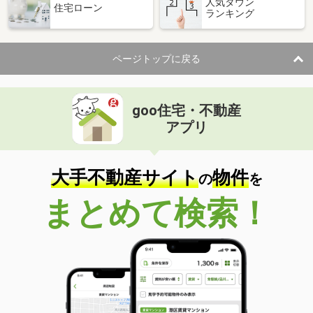
人気タウン
住宅ローン
ランキング
ページトップに戻る
goo住宅・不動産
アプリ
大手不動産サイト
物件
の
を
まとめて検索！