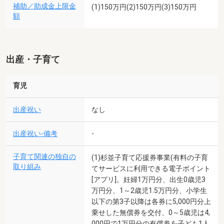
補助／助成金上限金
(1)150万円(2)150万円(3)150万円
額
出産・子育て
育児
出産祝い
なし
出産祝い-備考
-
子育て関連の独自の
(1)杉並子育て応援券事業(有料の子育
取り組み
てサービスに利用できる電子ポイント
[アプリ]。妊婦1万円分、出生0歳児3
万円分、1～2歳児1.5万円分、小学生
以下の第3子以降は各券に5,000円分上
乗せした無償券を交付、0～5歳児は4,
000円で1万円分の有償券を子ども1人