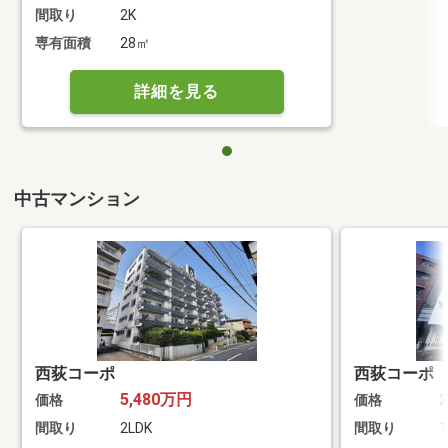
間取り
2K
専有面積
28㎡
詳細を見る
中古マンション
西荻コーポ
西荻コーポ
5,480万円
価格
価格
間取り
2LDK
間取り
1