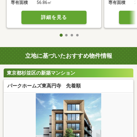
専有面積
56.86㎡
専有面積
2
詳細を見る
立地に基づいたおすすめ物件情報
東京都杉並区の新築マンション
パークホームズ東高円寺 先着順