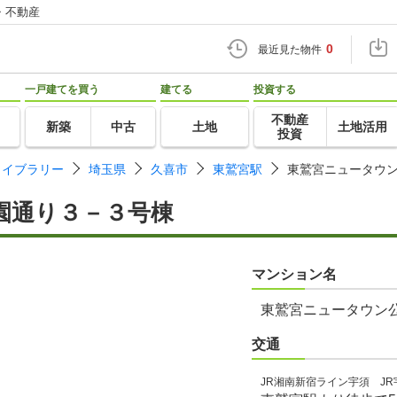
・不動産
0
最近見た物件
一戸建てを買う
建てる
投資する
不動産
新築
中古
土地
土地活用
投資
ライブラリー
埼玉県
久喜市
東鷲宮駅
東鷲宮ニュータウ
園通り３－３号棟
マンション名
東鷲宮ニュータウン
交通
JR湘南新宿ライン宇須 JR