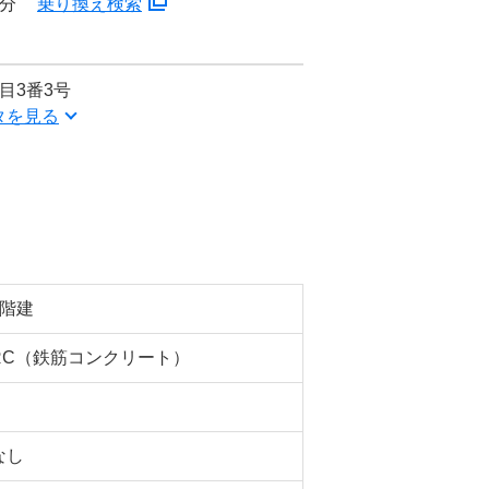
5分
乗り換え検索
目3番3号
タを見る
5階建
RC（鉄筋コンクリート）
なし