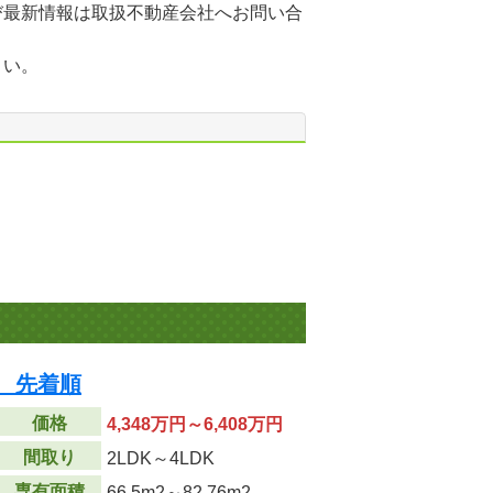
び最新情報は取扱不動産会社へお問い合
さい。
 先着順
価格
4,348万円～6,408万円
間取り
2LDK～4LDK
専有面積
66.5m
2
～82.76m
2