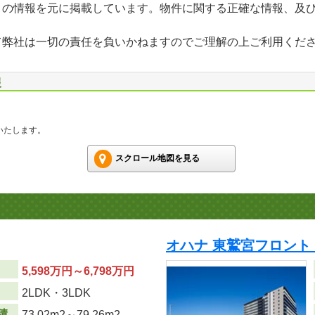
」の情報を元に掲載しています。物件に関する正確な情報、及
て弊社は一切の責任を負いかねますのでご理解の上ご利用くだ
報
いたします。
スクロール地図を見る
オハナ 東鷲宮フロント
5,598万円～6,798万円
り
2LDK・3LDK
積
73.02m
2
～79.26m
2