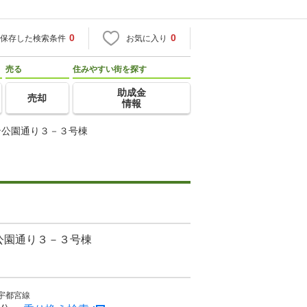
0
0
保存した検索条件
お気に入り
売る
住みやすい街を探す
助成金
売却
情報
ン公園通り３－３号棟
公園通り３－３号棟
宇都宮線