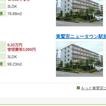
り
3LDK
積
76.88m2
東鷲宮ニュータウン駅
9.20万円
管理費等3,000円
り
3LDK
積
99.23m2
もっと東鷲宮