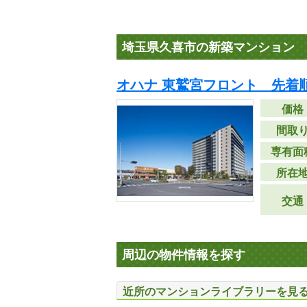
埼玉県久喜市の新築マンション
オハナ 東鷲宮フロント 先着
価格
間取
専有面
所在
交通
周辺の物件情報を探す
近所のマンションライブラリーを見