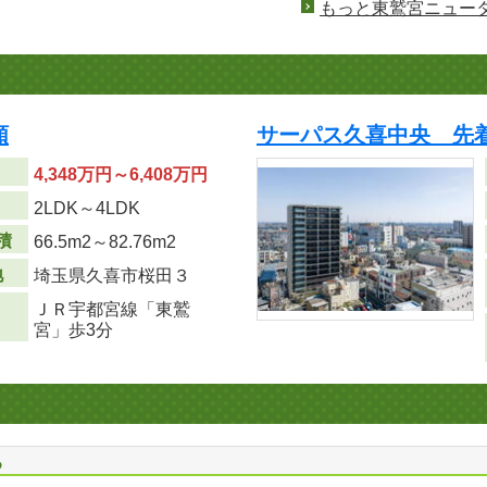
もっと東鷲宮ニュー
順
サーパス久喜中央 先
4,348万円～6,408万円
り
2LDK～4LDK
積
66.5m
2
～82.76m
2
地
埼玉県久喜市桜田３
ＪＲ宇都宮線「東鷲
宮」歩3分
る