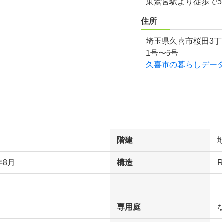
東鷲宮駅より徒歩で
住所
埼玉県久喜市桜田3丁目
1号〜6号
久喜市の暮らしデー
階建
年8月
構造
専用庭