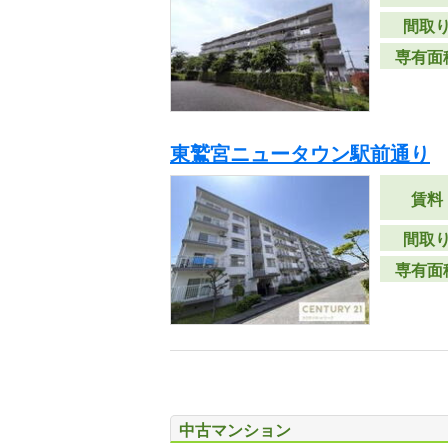
間取
専有面
東鷲宮ニュータウン駅前通り
賃料
間取
専有面
中古マンション