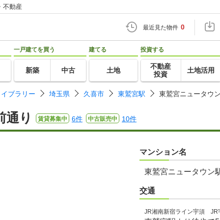
・不動産
0
最近見た物件
一戸建てを買う
建てる
投資する
不動産
新築
中古
土地
土地活用
投資
ライブラリー
埼玉県
久喜市
東鷲宮駅
東鷲宮ニュータウ
前通り
6件
10件
賃貸募集中
中古販売中
マンション名
東鷲宮ニュータウン
交通
JR湘南新宿ライン宇須 JR