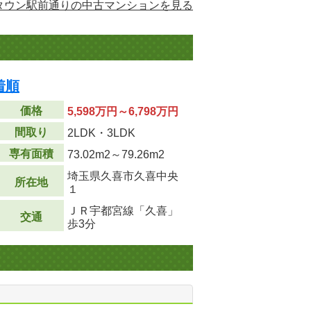
タウン駅前通りの中古マンションを見る
着順
価格
5,598万円～6,798万円
間取り
2LDK・3LDK
専有面積
73.02m
2
～79.26m
2
埼玉県久喜市久喜中央
所在地
１
ＪＲ宇都宮線「久喜」
交通
歩3分