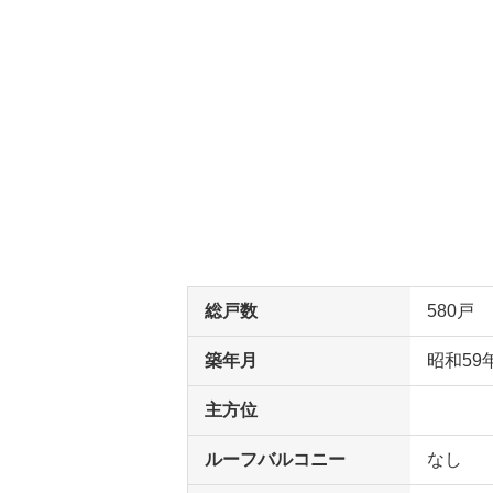
総戸数
580戸
築年月
昭和59
主方位
ルーフバルコニー
なし