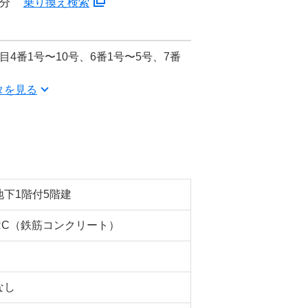
5分
乗り換え検索
4番1号〜10号、6番1号〜5号、7番
タを見る
地下1階付5階建
RC（鉄筋コンクリート）
なし