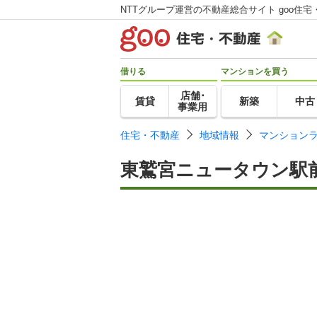
NTTグループ運営の不動産総合サイト goo住宅
借りる
マンションを買う
店舗･
賃貸
新築
中古
事業用
住宅・不動産
地域情報
マンション
東鷲宮ニュータウン駅