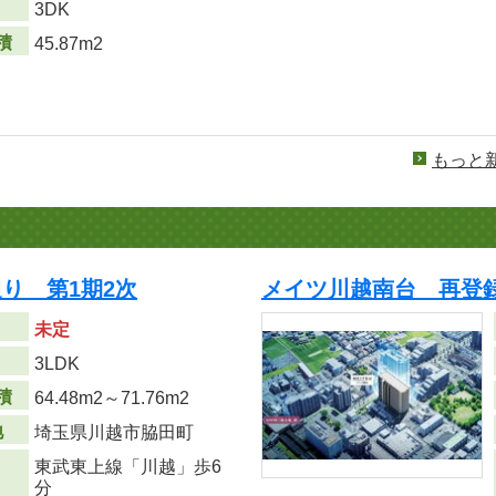
り
3DK
積
45.87m2
もっと
り 第1期2次
メイツ川越南台 再登
未定
り
3LDK
積
64.48m
2
～71.76m
2
地
埼玉県川越市脇田町
東武東上線「川越」歩6
分