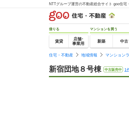
NTTグループ運営の不動産総合サイト goo住宅
借りる
マンションを買う
店舗･
賃貸
新築
中古
事業用
住宅・不動産
地域情報
マンション
新宿団地８号棟
1
中古販売中