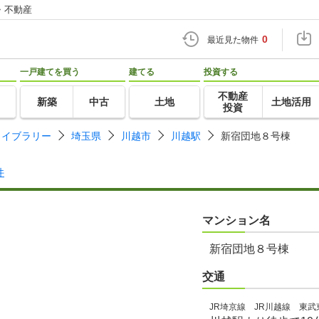
・不動産
0
最近見た物件
一戸建てを買う
建てる
投資する
不動産
新築
中古
土地
土地活用
投資
ライブラリー
埼玉県
川越市
川越駅
新宿団地８号棟
件
マンション名
新宿団地８号棟
交通
JR埼京線 JR川越線 東武