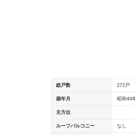
総戸数
272戸
築年月
昭和44
主方位
ルーフバルコニー
なし