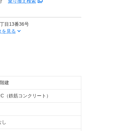
分
乗り換え検索
丁目13番36号
タを見る
4階建
RC（鉄筋コンクリート）
なし