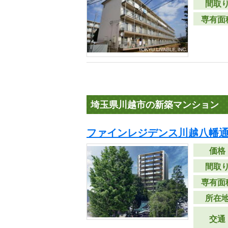
間取
専有面
埼玉県川越市の新築マンション
ファインレジデンス川越八幡通
価格
間取
専有面
所在
交通