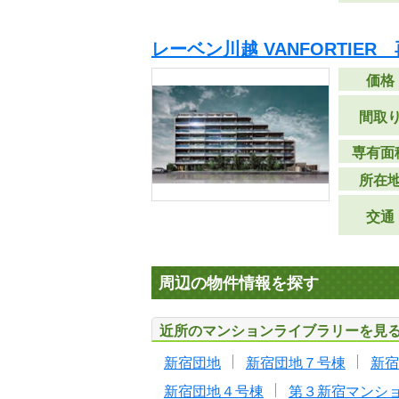
レーベン川越 VANFORTIER
価格
間取
専有面
所在
交通
周辺の物件情報を探す
近所のマンションライブラリーを見
新宿団地
新宿団地７号棟
新宿
新宿団地４号棟
第３新宿マンシ