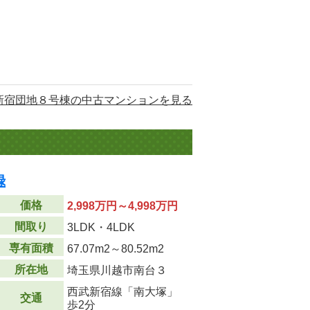
新宿団地８号棟の中古マンションを見る
録
価格
2,998万円～4,998万円
間取り
3LDK・4LDK
専有面積
67.07m
2
～80.52m
2
所在地
埼玉県川越市南台３
西武新宿線「南大塚」
交通
歩2分