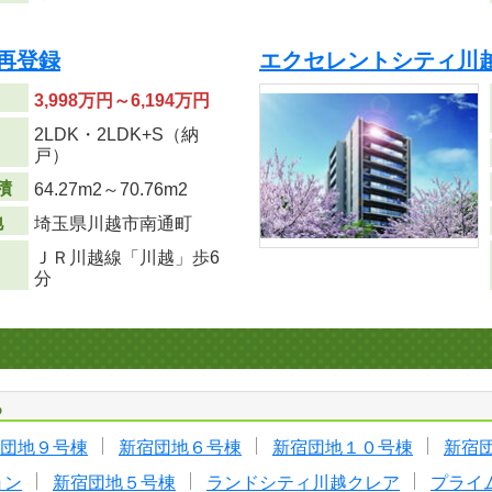
 再登録
エクセレントシティ川越
3,998万円～6,194万円
2LDK・2LDK+S（納
り
戸）
積
64.27m
2
～70.76m
2
地
埼玉県川越市南通町
ＪＲ川越線「川越」歩6
分
る
団地９号棟
新宿団地６号棟
新宿団地１０号棟
新宿
ョン
新宿団地５号棟
ランドシティ川越クレア
プライ