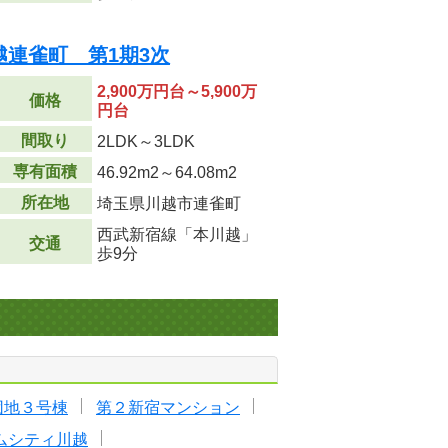
連雀町 第1期3次
2,900万円台～5,900万
価格
円台
間取り
2LDK～3LDK
専有面積
46.92m
2
～64.08m
2
所在地
埼玉県川越市連雀町
西武新宿線「本川越」
交通
歩9分
団地３号棟
第２新宿マンション
ムシティ川越