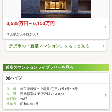
3,638万円～6,150万円
埼玉県所沢市西所沢１
所沢市の「
新築マンション
」をもっと見る
近所のマンションライブラリーを見る
光ハイツ
住 所
埼玉県所沢市中新井3丁目21番1号〜5号
交 通
西武新宿線 新所沢駅 バス10分
総戸数
25戸
築年月
昭和48年3月