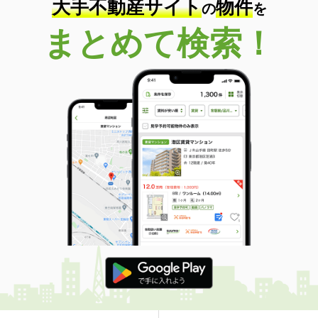
大手不動産サイト
物件
の
を
まとめて検索！