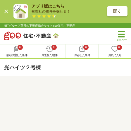
アプリ版はこちら
開く
複数社の物件を探せる！
NTTグループ運営の不動産総合サイト goo住宅・不動産
0
0
0
0
最近検索した条件
最近見た物件
保存した条件
お気に入り
光ハイツ２号棟