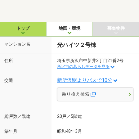
トップ
地図・環境
募集物件
マンション名
光ハイツ２号棟
住所
埼玉県所沢市中新井3丁目21番2号
所沢市の暮らしデータを見る
新所沢駅よりバスで10分
交通
乗り換え検索
総戸数／階建
20戸／5階建
築年月
昭和48年3月