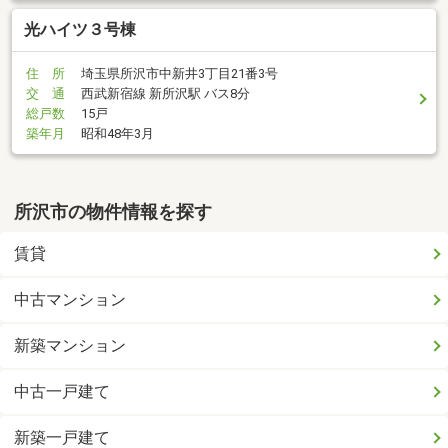
光ハイツ３号棟
住 所
埼玉県所沢市中新井3丁目21番3号
交 通
西武新宿線 新所沢駅 バス8分
総戸数
15戸
築年月
昭和48年3月
所沢市の物件情報を探す
賃貸
中古マンション
新築マンション
中古一戸建て
新築一戸建て