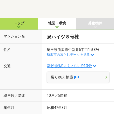
トップ
地図・環境
募集物件
マンション名
泉ハイツ８号棟
住所
埼玉県所沢市中新井5丁目1番8号
所沢市の暮らしデータを見る
新所沢駅よりバスで10分
交通
乗り換え検索
総戸数／階建
10戸／5階建
築年月
昭和47年8月