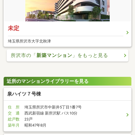
未定
埼玉県所沢市大字北秋津
所沢市の「
新築マンション
」をもっと見る
近所のマンションライブラリーを見る
泉ハイツ７号棟
住 所
埼玉県所沢市中新井5丁目1番7号
交 通
西武新宿線 新所沢駅 バス10分
総戸数
23戸
築年月
昭和47年8月