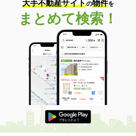
大手不動産サイト
物件
の
を
まとめて検索！