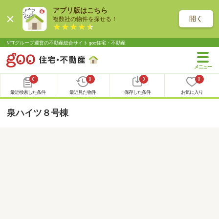
アプリ版はこちら
開く
複数社の物件を探せる！
NTTグループ運営の不動産総合サイト goo住宅・不動産
0
0
0
0
最近検索した条件
最近見た物件
保存した条件
お気に入り
泉ハイツ８号棟