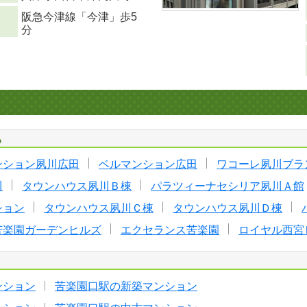
阪急今津線「今津」歩5
分
る
ンション夙川広田
ベルマンション広田
ワコーレ夙川ブラ
川
タウンハウス夙川Ｂ棟
パラツィーナセシリア夙川Ａ館
ション
タウンハウス夙川Ｃ棟
タウンハウス夙川Ｄ棟
苦楽園ガーデンヒルズ
エクセランス苦楽園
ロイヤル西宮
ンション
苦楽園口駅の新築マンション