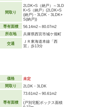
2LDK+S（納戸）～3LD
K+S（納戸）(2LDK+S
間取り
(納戸)・3LDK・3LDK+
S(納戸))
専有面積
56.14m
2
～80.07m
2
所在地
兵庫県西宮市城ケ堀町
ＪＲ東海道本線「西
交通
宮」歩13分
価格
未定
間取り
2LDK・3LDK
73.61m
2
～90.61m
2
、
専有面積
(戸別宅配ボックス面積