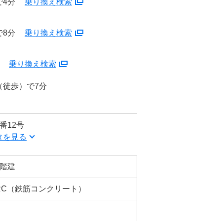
で4分
乗り換え検索
で8分
乗り換え検索
分
乗り換え検索
（徒歩）で7分
番12号
タを見る
6階建
RC（鉄筋コンクリート）