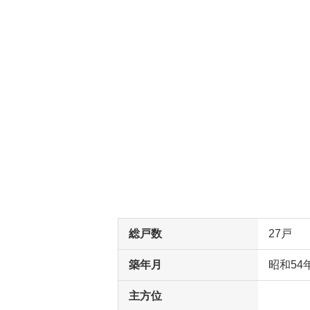
総戸数
27戸
築年月
昭和54
主方位