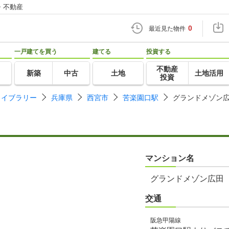
・不動産
0
最近見た物件
一戸建てを買う
建てる
投資する
不動産
新築
中古
土地
土地活用
投資
ライブラリー
兵庫県
西宮市
苦楽園口駅
グランドメゾン
マンション名
グランドメゾン広田
交通
阪急甲陽線