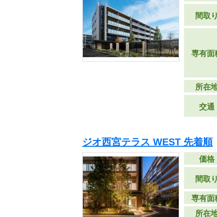
間取
専有面
所在
交通
ジオ西宮テラス WEST 先着順
価格
間取
専有面
所在