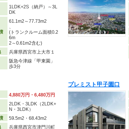
1LDK+2S（納戸）～3L
り
DK
61.1m
2
～77.73m
2
、
積
(トランクルーム面積0.2
6m
2
～0.61m
2
含む)
地
兵庫県西宮市上大市１
阪急今津線「甲東園」
歩3分
プレミスト甲子園口
4,880万円・6,480万円
2LDK・3LDK（2LDK+
り
N・3LDK）
積
59.5m
2
・68.43m
2
地
兵庫県西宮市津門川町