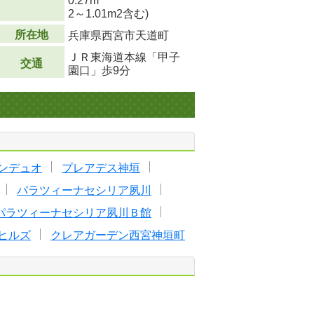
0.27m
2
～1.01m
2
含む)
所在地
兵庫県西宮市天道町
ＪＲ東海道本線「甲子
交通
園口」歩9分
ンデュオ
プレアデス神垣
パラツィーナセシリア夙川
パラツィーナセシリア夙川Ｂ館
ヒルズ
クレアガーデン西宮神垣町