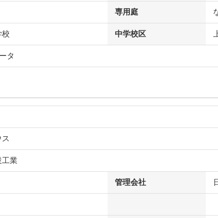
専用庭
学校
中学校区
ータ
ウス
設工業
管理会社