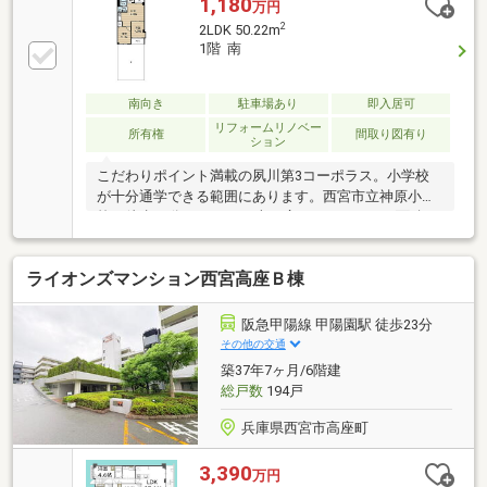
1,180
万円
2
2LDK 50.22m
1階 南
南向き
駐車場あり
即入居可
リフォームリノベー
所有権
間取り図有り
ション
こだわりポイント満載の夙川第3コーポラス。小学校
が十分通学できる範囲にあります。西宮市立神原小学
校が徒歩10分です。30平米の広さのバルコニー面積と
なっています。ご家族で有意義に暮らせるお住まい
を、当
ライオンズマンション西宮高座Ｂ棟
阪急甲陽線 甲陽園駅 徒歩23分
その他の交通
築37年7ヶ月/6階建
総戸数
194戸
兵庫県西宮市高座町
3,390
万円