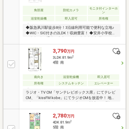
モニタ付インターホ
角部屋
防犯カメラ
ン
浴室乾燥機
即入居可
所有権
◆阪急夙川駅徒歩8分！3沿線利用可能で便利な立地♪
◆WIC・SIC付きの2LDK！収納豊富！ ◆安井小学校ま
で徒歩5分！通学も安心の距離♪ ◆南東角部屋のため陽
当たり良好！リノベーション済みの物件！
3,790
万円
2
3LDK 81.9m
4階 南
南向き
浴室乾燥機
即入居可
所有権
システムキッチン
エレベーター
ラジオ・TV CM「サンテレビボックス席」にてテレビ
CM、「kissFM kobe」にてラジオCMを放送中！ 地域
に根ざした情報力とスピード感のある対応で、理想の
住まい探しをサポート致します♪
2,780
万円
2
4DK 81.9m
5階 南