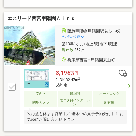
エスリード西宮甲陽園Ａｉｒｓ
阪急甲陽線 甲陽園駅 徒歩14分
その他の交通
築13年1ヶ月/地上5階地下1階建
総戸数
232戸
兵庫県西宮市甲陽園東山町
3,195
万円
2
2LDK 82.47m
5階 南
南向き
最上階
オートロック
モニタ付インターホ
防犯カメラ
所有権
ン
＼お盆も休まず営業中／ 連休中の見学予約受付中！ お
気軽にお問い合わせ下さい