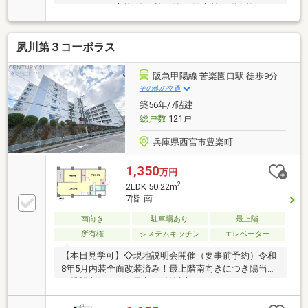
ユニットバス交換(追い焚き付)・浴室乾燥機交換・ト
イレ新規交換・洗面化粧台交換・洗濯パン交換・シス
テムキッチン交換・給湯器交換・LDK、南側洋室エア
夙川第３コーポラス
コン新設済・WIC新設 etc.～周辺施設
～●甲陽園小学校 …約２００ｍ
●ファミリーマート 甲陽園駅前店 …約７６ｍ●阪急
阪急甲陽線 苦楽園口駅 徒歩9分
オアシス 甲陽園店 …約１７０ｍ●いかり
その他の交通
アンカーレット 甲陽園 …約８２ｍ
築56年/7階建
総戸数
121戸
兵庫県西宮市豊楽町
1,350
万円
2
2LDK 50.22m
7階 南
南向き
駐車場あり
最上階
所有権
システムキッチン
エレベーター
【本日見学可】◇現地説明会開催（要事前予約）令和
8年5月内装全面改装済み！最上階南向きにつき陽当た
り眺望良好です！居室は6帖以上のゆとりある2LDKと
なっております。ジェットバス有り！