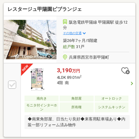
レスタージュ甲陽園ビブランジェ
阪急電鉄甲陽線 甲陽園駅 徒歩12
分
その他の交通
築26年7ヶ月/5階建
総戸数
31戸
兵庫県西宮市新甲陽町
3,190
万円
2
4LDK 89.01m
4階 南
南向き
角部屋
オートロック
モニタ付インターホ
所有権
システムキッチン
ン
◆南東角部屋、日当たり良好◆来客用駐車場あり◆内
装一部リフォーム済み物件