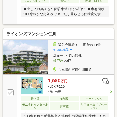
システムキッチン
2階以上
間取り図有り
◆出し入れ楽々な平面駐車場1台分確保！ ◆専有面積
93 ♪緑豊かな街並みでゆったり暮らせる住環境です ◆
趣味の時間を楽しめる広々29 のテラス付き！ ◆おし
ゃれなフルリノベーション物件です！
ライオンズマンション仁川
阪急今津線 仁川駅 徒歩11分
その他の交通
築38年2ヶ月/4階建
総戸数
20戸
兵庫県西宮市仁川町５
1,680
万円
2
4LDK 75.26m
4階 南東
最上階
角部屋
オートロック
モニタ付インターホ
リフォームリノベー
所有権
ン
ション
＼お盆も休まず営業中／ 連休中の見学予約受付中！ お