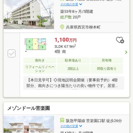
その他の交通
築53年8ヶ月/5階建
総戸数
20戸
兵庫県西宮市柳本町
1,100
万円
2
3LDK 67.9m
4階 南
南向き
駐車場あり
所有権
リフォームリノベー
2階以上
間取り図有り
ション
【本日見学可】◇現地説明会開催（要事前予約）4階
部分、南向きにつき陽当たりの良い物件です。居室す
べて6帖以上と使いやすい間取りの3LDKです。スーパ
ー、コンビニが徒歩10分圏内にあり便利な立地。
メゾンドール苦楽園
阪急甲陽線 苦楽園口駅 徒歩26分
その他の交通