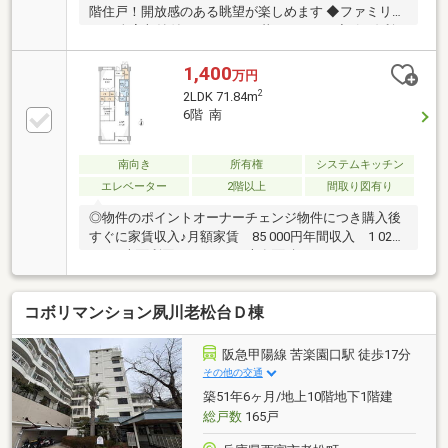
階住戸！開放感のある眺望が楽しめます ◆ファミリー
CL＆全室収納付きでゆったり暮らせます♪ ◆3沿線利
用可能♪近隣にはスーパーも充実しています！
1,400
万円
2
2LDK 71.84m
6階 南
南向き
所有権
システムキッチン
エレベーター
2階以上
間取り図有り
◎物件のポイントオーナーチェンジ物件につき購入後
すぐに家賃収入♪月額家賃 85 000円年間収入 1 020
000円表面利回り 7.28％■専有面積：71.84m2 ■ゆと
りのある2LDK♪収納量も豊富です♪■高層階!!眺望・陽
当たり・通風良好!!■3路線が使えて、利便性〇◎立地
コボリマンション夙川老松台Ｄ棟
のポイント■夙川グリーンプレイス 徒歩5分■生活協
同組合コープこうべ コープミニ大谷 徒歩3分■パル・
ヤマト夙川店 徒歩6分■いかりスーパーマーケット芦
阪急甲陽線 苦楽園口駅 徒歩17分
屋店 徒歩9分不動産投資ローンなど、お気軽にご相
その他の交通
談ください♪
築51年6ヶ月/地上10階地下1階建
総戸数
165戸