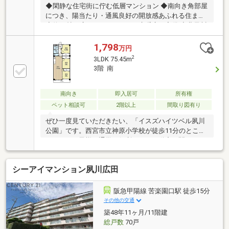
◆閑静な住宅街に佇む低層マンション ◆南向き角部屋
につき、陽当たり・通風良好の開放感あふれる住まい
◆約16帖の広々としたLDKには床暖房を完備 ◆北夙川
小学校まで徒歩10分以内で、お子様の通学も安心
1,798
万円
2
3LDK 75.45m
3階 南
南向き
即入居可
所有権
ペット相談可
2階以上
間取り図有り
ぜひ一度見ていただきたい、「イスズハイツベル夙川
公園」です。西宮市立神原小学校が徒歩11分のところ
にあり、お子様の通学も便利です。不動産に関するこ
とでお悩みを抱えているのであれば、地域に詳しい当
社スタ
シーアイマンション夙川広田
阪急甲陽線 苦楽園口駅 徒歩15分
その他の交通
築48年11ヶ月/11階建
総戸数
70戸