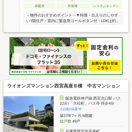
床暖房
所有権
システムキッチン
－物件のおすすめポイント－▼特徴・出入りのしやす
い1階住戸・室内に緊急用コールボタン付・LDKは約
15.0帖、会話が弾む対面式キッチン・約2.2帖の玄関収
納有・大浴場は檜の香り漂う内風呂と「天然温泉」露
天風呂・娯楽室、ゲストルーム等の共用施設有・レス
トランは予約無で利用可能・ホテルライクな内廊下仕
様・24時間有人管理・宅配ボックス有・ペット飼育可
能(規約有)・各階にゴミステーション有▼設備・床暖
房・浴室乾燥機、手摺を設置・TVモニタ付インターホ
ン■ ご希望の住まい探しをお手伝いします
━━━━━・・・物件の詳細・ご相談はお気軽にお問
い合わせください。
ライオンズマンション西宮高座Ｂ棟 中古マンション
阪急電鉄神戸線 西宮北口駅 バス
22分/「大社町」バス停 停歩4分
その他の交通
築37年7ヶ月/6階建
総戸数
49戸
兵庫県西宮市高座町