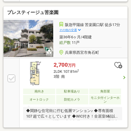
ち並ぶ閑静な住宅街に立地
プレスティージュ苦楽園
阪急甲陽線 苦楽園口駅 徒歩17分
その他の交通
築36年6ヶ月/4階建
総戸数
11戸
兵庫県西宮市角石町
2,700
万円
2
2LDK 107.81m
3階 南
南向き
駐車場あり
角部屋
モニタ付インターホ
オートロック
防犯カメラ
ン
◆閑静な住宅街に佇む低層マンション♪ ◆専有面積
107 超で広々としています ◆WIC付き！全居室6帖以上
あるゆとりある間取！ ◆角部屋につき陽当たり通風良
好、開放感のあるお家です