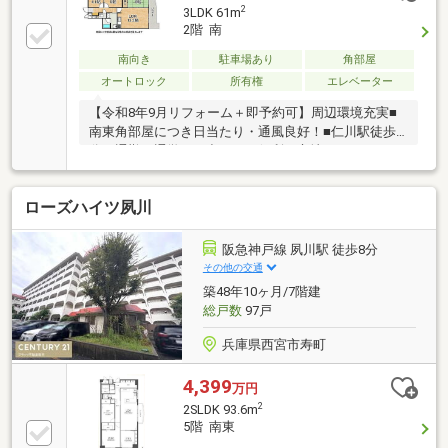
2
3LDK 61m
2階 南
南向き
駐車場あり
角部屋
オートロック
所有権
エレベーター
【令和8年9月リフォーム＋即予約可】周辺環境充実■
南東角部屋につき日当たり・通風良好！■仁川駅徒歩3
分で通勤・通学やお出かけに便利な立地■スーパー
「コープ仁川」まで徒歩3分でお買い物至便！
ローズハイツ夙川
阪急神戸線 夙川駅 徒歩8分
その他の交通
築48年10ヶ月/7階建
総戸数
97戸
兵庫県西宮市寿町
4,399
万円
2
2SLDK 93.6m
5階 南東