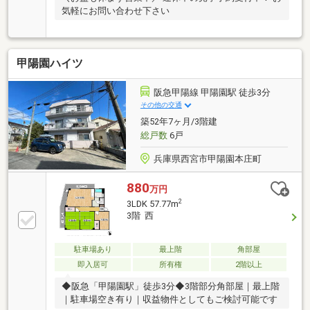
気軽にお問い合わせ下さい
甲陽園ハイツ
阪急甲陽線 甲陽園駅 徒歩3分
その他の交通
築52年7ヶ月/3階建
総戸数
6戸
兵庫県西宮市甲陽園本庄町
880
万円
2
3LDK 57.77m
3階 西
駐車場あり
最上階
角部屋
即入居可
所有権
2階以上
◆阪急「甲陽園駅」徒歩3分◆3階部分角部屋｜最上階
｜駐車場空き有り｜収益物件としてもご検討可能です