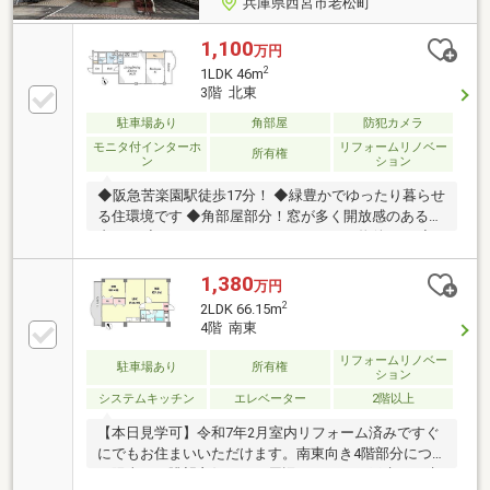
兵庫県西宮市老松町
1,100
万円
2
1LDK 46m
3階 北東
駐車場あり
角部屋
防犯カメラ
モニタ付インターホ
リフォームリノベー
所有権
ン
ション
◆阪急苦楽園駅徒歩17分！ ◆緑豊かでゆったり暮らせ
る住環境です ◆角部屋部分！窓が多く開放感のある室
内です ◆おしゃれなフルリノベーション物件です ◆
苦楽園小学校・苦楽園中学校地域！
1,380
万円
2
2LDK 66.15m
4階 南東
リフォームリノベー
駐車場あり
所有権
ション
システムキッチン
エレベーター
2階以上
【本日見学可】令和7年2月室内リフォーム済みですぐ
にでもお住まいいただけます。南東向き4階部分につ
き陽当たり眺望良好です。周辺マンション戸建てが建