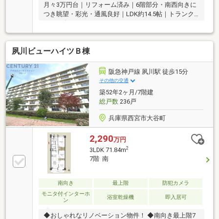
月々3万円台｜リフォーム済み｜6階部分・南西向きに
つき眺望・彩光・通風良好｜LDK約14.5帖｜トランク
ルーム有り
夙川ビューハイツＢ棟
阪急神戸線 夙川駅 徒歩15分
その他の交通
築52年2ヶ月/7階建
総戸数
236戸
兵庫県西宮市大谷町
2,290
万円
2
3LDK 71.84m
7階 南
南向き
最上階
防犯カメラ
モニタ付インターホ
浴室乾燥機
即入居可
ン
◆おしゃれなリノベーション物件！ ◆南向き最上階7