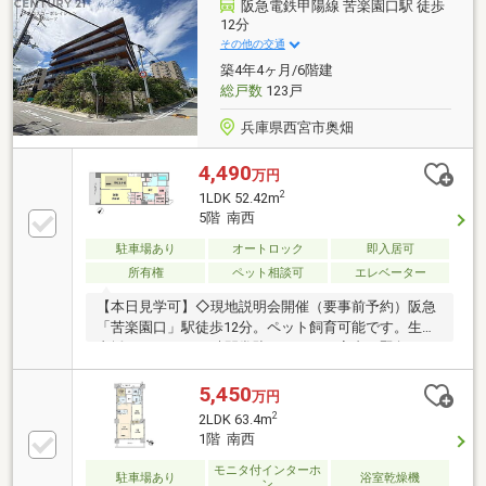
阪急電鉄甲陽線 苦楽園口駅 徒歩
12分
その他の交通
築4年4ヶ月/6階建
総戸数
123戸
兵庫県西宮市奥畑
4,490
万円
2
1LDK 52.42m
5階 南西
駐車場あり
オートロック
即入居可
所有権
ペット相談可
エレベーター
【本日見学可】◇現地説明会開催（要事前予約）阪急
「苦楽園口」駅徒歩12分。ペット飼育可能です。生活
支援スタッフが24時間常駐しており、室内に緊急コー
ルボタンございます。建物内にレストラン、大浴場あ
り。
5,450
万円
2
2LDK 63.4m
1階 南西
モニタ付インターホ
駐車場あり
浴室乾燥機
ン