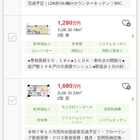
完成予定｜LDK約16.8帖×カウンターキッチン｜WIC・
ファミリークローゼット完備
1,280
万円
2
1LDK 50.18m
2階 東
駐車場あり
所有権
システムキッチン
エレベーター
2階以上
間取り図有り
●専有面積５０．１８㎡●１ＬＤＫ・東向きの間取り●
総戸数１４８戸の大規模マンション●駅徒歩１分の好
立地●駅までフラットな立地環境●スーパー・コンビ
ニ・内科まで全て徒歩１分
1,680
万円
2
2LDK 53.33m
2階 西
モニタ付インターホ
駐車場あり
浴室乾燥機
ン
リフォームリノベー
所有権
システムキッチン
ション
令和７年１０月室内全面改装完成予定！・フローリン
グ新規張替・クロス新規張替・建具・玄関収納交換・