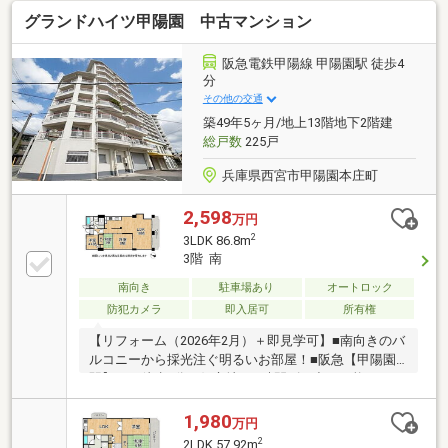
グランドハイツ甲陽園 中古マンション
阪急電鉄甲陽線 甲陽園駅 徒歩4
分
その他の交通
築49年5ヶ月/地上13階地下2階建
総戸数
225戸
兵庫県西宮市甲陽園本庄町
2,598
万円
2
3LDK 86.8m
3階 南
南向き
駐車場あり
オートロック
防犯カメラ
即入居可
所有権
【リフォーム（2026年2月）＋即見学可】■南向きのバ
ルコニーから採光注ぐ明るいお部屋！■阪急【甲陽園
駅】まで徒歩4分の好立地■24時間ゴミ出し可能なので
毎日の日常生活も便利なマンション
1,980
万円
2
2LDK 57.92m