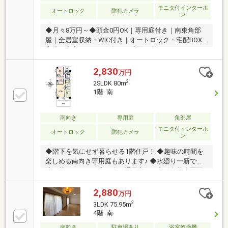
モニタ付インターホ
オートロック
防犯カメラ
ン
◆月々8万円～◆頭金0円OK｜専用庭付き｜南東角部
屋｜全居室収納・WIC付き｜オートロック・宅配BOX
完備｜空家につきお気軽にご内覧可能です
2,830
万円
2
2SLDK 80m
1階 南
南向き
専用庭
角部屋
モニタ付インターホ
オートロック
防犯カメラ
ン
◆階下を気にせず暮らせる1階住戸！ ◆趣味の時間を
楽しめる南向き専用庭もあります♪ ◆水廻り一新で快
適に暮らせます！窓も多く通風良好♪ ◆阪急苦楽園駅
徒歩12分！ゆったり暮らせる自然豊かな住環境！
2,880
万円
2
3LDK 75.95m
4階 南
南向き
駐車場あり
浴室乾燥機