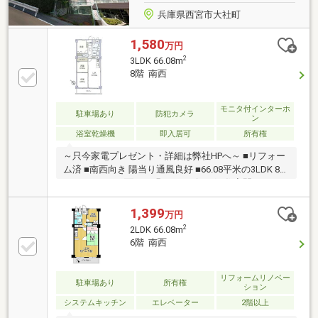
兵庫県西宮市大社町
1,580
万円
2
3LDK 66.08m
8階 南西
モニタ付インターホ
駐車場あり
防犯カメラ
ン
浴室乾燥機
即入居可
所有権
～只今家電プレゼント・詳細は弊社HPへ～ ■リフォー
ム済 ■南西向き 陽当り通風良好 ■66.08平米の3LDK 8階
■バルコニーに面した明るいリビング ■住空間スッキ
リ！居室・廊下収納有
1,399
万円
2
2LDK 66.08m
6階 南西
リフォームリノベー
駐車場あり
所有権
ション
システムキッチン
エレベーター
2階以上