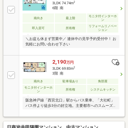
2
3LDK 74.74m
6階 南
モニタ付インターホ
南向き
最上階
ン
リフォームリノベー
即入居可
所有権
ション
＼お盆も休まず営業中／ 連休中の見学予約受付中！ お
気軽にお問い合わせ下さい
2,190
万円
2
3LDK 69.83m
3階 南
南向き
駐車場あり
角部屋
モニタ付インターホ
所有権
システムキッチン
ン
阪急神戸線「西宮北口」駅からバス乗車、「大社町」
バス停より徒歩3分の好立地。主要都市へのスムーズ
なアクセスを確保しながらも、高台ならではの爽快な
住環境を享受できる、総戸数49戸の落ち着いた規模感
のマンションです。建物は、安心の「株式会社大京ア
日商岩井甲陽園マンション 中古マンション
ステージ」全部委託管理で、共用部も美しく維持され