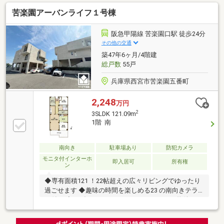
苦楽園アーバンライフ１号棟
阪急甲陽線 苦楽園口駅 徒歩24分
その他の交通
築47年6ヶ月/4階建
総戸数
55戸
兵庫県西宮市苦楽園五番町
2,248
万円
2
3SLDK 121.09m
1階 南
南向き
駐車場あり
防犯カメラ
モニタ付インターホ
即入居可
所有権
ン
◆専有面積121 ！22帖超えの広々リビングでゆったり
過ごせます ◆趣味の時間を楽しめる23 の南向きテラ
ス付き ◆モダンでおしゃれなリノベーション物件！
◆階下への物音を気にせず暮らせる1階部分です