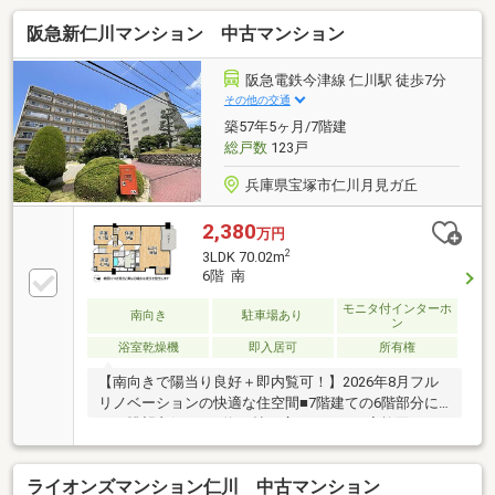
阪急新仁川マンション 中古マンション
阪急電鉄今津線 仁川駅 徒歩7分
その他の交通
築57年5ヶ月/7階建
総戸数
123戸
兵庫県宝塚市仁川月見ガ丘
2,380
万円
2
3LDK 70.02m
6階 南
モニタ付インターホ
南向き
駐車場あり
ン
浴室乾燥機
即入居可
所有権
【南向きで陽当り良好＋即内覧可！】2026年8月フル
リノベーションの快適な住空間■7階建ての6階部分に
つき眺望良好です■約16帖の広々ＬＤＫで家族団らん
を■専有面積70.02m2の3ＬＤＫ
ライオンズマンション仁川 中古マンション