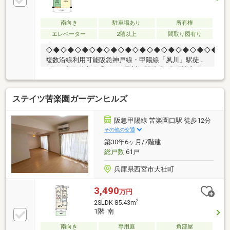
南向き
駐車場あり
所有権
エレベーター
2階以上
間取り図有り
◇◆◇◆◇◆◇◆◇◆◇◆◇◆◇◆◇◆◇◆◇◆◇◆◇◆
複数沿線利用可能阪急神戸線・甲陽線「夙川」駅徒歩
8分JR東海道本線「さくら夙川」駅徒歩9分阪神本線
「西宮」駅徒歩13分■周辺施設コープ夙川まで約130ｍ
（徒歩2分）成城石井夙川店まで約690ｍ（徒歩9分）
ステイツ苦楽園ガーデンヒルズ
ローソン西宮千歳町店まで約270ｍ（徒歩4分）ココカ
ラファイン西田店まで約460ｍ（徒歩6分）西宮大社郵
便局まで約190ｍ（徒歩3分）
阪急甲陽線 苦楽園口駅 徒歩12分
その他の交通
築30年6ヶ月/7階建
総戸数
61戸
兵庫県西宮市大社町
3,490
万円
2
2SLDK 85.43m
1階 南
南向き
専用庭
角部屋