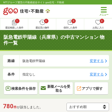
NTTグループ運営の不動産総合サイト goo住宅・不動産
1
0
0
0
最近検索した条件
最近見た物件
保存した条件
お気に入り
阪急電鉄甲陽線（兵庫県）の中古マンション 物
件一覧
路線
変更する
阪急電鉄甲陽線
条件
変更する
指定なし
新着メールを受
検索条件を保存
アプリで探す
取る
780
件
が該当しました。