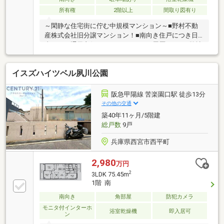
所有権
2階以上
間取り図有り
～閑静な住宅街に佇む中規模マンション～■野村不動
産株式会社旧分譲マンション！■南向き住戸につき日
当たり、通風良好です！■リフォーム履歴あり！■弊社
の特徴について東証上場「ウィル不動産販売」阪神
間・北摂・名古屋・東京に店舗展開しております。当
イスズハイツベル夙川公園
社オリジナルの物件管理システム「ウィリングナビ」
で取引事例・売出物件など一挙に比較、ご説明いたし
ます。お買い換え・リフォーム・ローン相談等お住ま
阪急甲陽線 苦楽園口駅 徒歩13分
いに関わることは何でもご相談ください。弊社独自の
その他の交通
お得な「平日会員制度」あります。現地待ち合わせや
築40年11ヶ月/5階建
物件最寄り駅までの送迎も可能です。まずはお気軽に
総戸数
9戸
お電話を！
兵庫県西宮市西平町
2,980
万円
2
3LDK 75.45m
1階 南
南向き
角部屋
防犯カメラ
モニタ付インターホ
浴室乾燥機
即入居可
ン