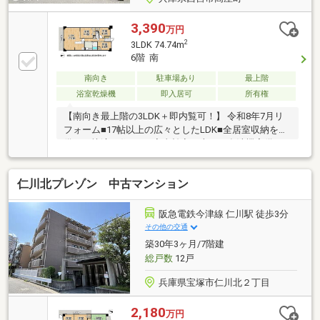
3,390
万円
2
3LDK 74.74m
6階 南
南向き
駐車場あり
最上階
浴室乾燥機
即入居可
所有権
【南向き最上階の3LDK＋即内覧可！】 令和8年7月リ
フォーム■17帖以上の広々としたLDK■全居室収納を完
備した快適な住まい■家事効率の上がる食洗機完備！
仁川北プレゾン 中古マンション
阪急電鉄今津線 仁川駅 徒歩3分
その他の交通
築30年3ヶ月/7階建
総戸数
12戸
兵庫県宝塚市仁川北２丁目
2,180
万円