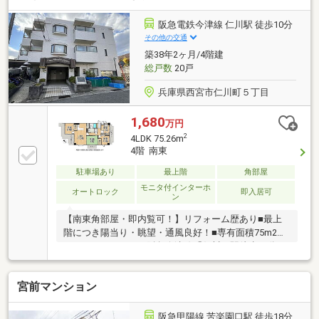
阪急電鉄今津線 仁川駅 徒歩10分
その他の交通
築38年2ヶ月/4階建
総戸数
20戸
兵庫県西宮市仁川町５丁目
1,680
万円
2
4LDK 75.26m
4階 南東
駐車場あり
最上階
角部屋
モニタ付インターホ
オートロック
即入居可
ン
【南東角部屋・即内覧可！】リフォーム歴あり■最上
階につき陽当り・眺望・通風良好！■専有面積75m2超
のゆとりある4LDK■阪急今津線「仁川」駅徒歩10分
宮前マンション
阪急甲陽線 苦楽園口駅 徒歩18分