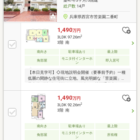
築47年3ヶ月/3階建
総戸数
14戸
兵庫県西宮市苦楽園二番町
1,490
万円
2
3LDK 97.26m
3階 南
南向き
駐車場あり
最上階
モニタ付インターホ
角部屋
即入居可
ン
【本日見学可】◇現地説明会開催（要事前予約）一種
低層の閑静な住宅街に立地。風光明媚な「苦楽園」。
最上階3階部分ん製角住戸で陽当たり眺望通風良好で
す。平成28年リフォーム履歴ございます。
1,490
万円
2
3LDK 92.26m
3階 南
南向き
駐車場あり
最上階
モニタ付インターホ
角部屋
所有権
ン