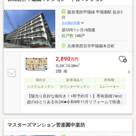
ています。周辺には日々のお買い物施設や公園、医療
機関が点検し、日々の生活を快適にサポート。使い勝
阪急電鉄甲陽線 甲陽園駅 徒歩2
手の良い間取り設計は、ファミリー層からシニア層ま
分
で幅広くフィット。西宮エリアでの快適な新生活を、
その他の交通
ぜひこの確かな品質の住まいで。
築55年1ヶ月/6階建
総戸数
148戸
兵庫県西宮市甲陽園本庄町
2,890
万円
2
3LDK 74.08m
2階 南
南向き
駐車場あり
所有権
システムキッチン
カウンターキッチン
エレベーター
【陽当り良好な南向き！+即予約可！】専有面積74m2
超のゆとりある3LDK■令和8年11月リフォームで快適
な住まい■家族の会話弾むカウンターキッチン■総戸数
148戸のビッグコミュニティ
マスターズマンション苦楽園中楽坊