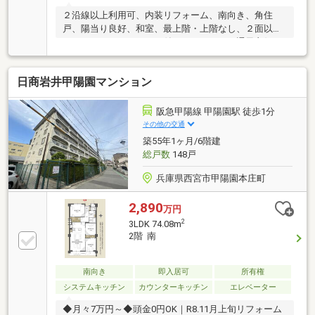
２沿線以上利用可、内装リフォーム、南向き、角住
戸、陽当り良好、和室、最上階・上階なし、２面以上
バルコニー、ＴＶモニタ付インターホン、通風良好、
眺望良好
日商岩井甲陽園マンション
阪急甲陽線 甲陽園駅 徒歩1分
その他の交通
築55年1ヶ月/6階建
総戸数
148戸
兵庫県西宮市甲陽園本庄町
2,890
万円
2
3LDK 74.08m
2階 南
南向き
即入居可
所有権
システムキッチン
カウンターキッチン
エレベーター
◆月々7万円～◆頭金0円OK｜R8.11月上旬リフォーム