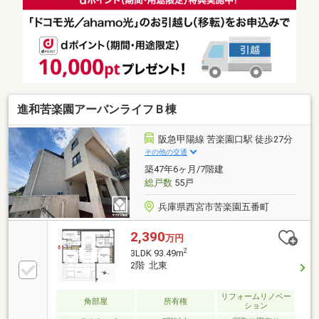
進和苦楽園アーバンライフＢ棟
阪急甲陽線 苦楽園口駅 徒歩27分
その他の交通
築47年6ヶ月/7階建
総戸数
55戸
兵庫県西宮市苦楽園五番町
2,390
万円
2
3LDK 93.49m
2階 北東
リフォームリノベー
角部屋
所有権
ション