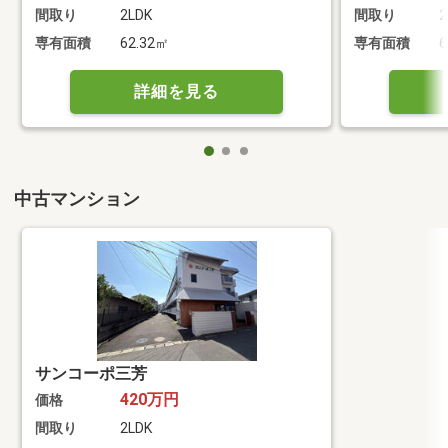
間取り
2LDK
間取り
2
専有面積
62.32㎡
専有面積
6
詳細を見る
中古マンション
サンコーポ三芳
420万円
価格
間取り
2LDK