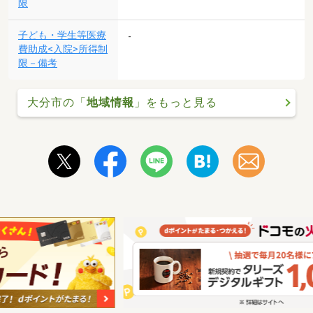
限
子ども・学生等医療
-
費助成<入院>所得制
限－備考
大分市の「
地域情報
」をもっと見る