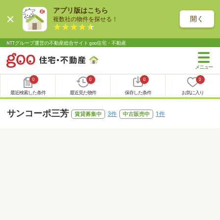
アプリ版はこちら
開く
複数社の物件を探せる！
NTTグループ運営の不動産総合サイト goo住宅・不動産
0
0
0
0
最近検索した条件
最近見た物件
保存した条件
お気に入り
サンコーポ三芳
3件
1件
賃貸募集中
中古販売中