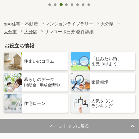
goo住宅・不動産
マンションライブラリー
大分県
大分市
大分駅
サンコーポ三芳 物件詳細
お役立ち情報
「住みたい街」
住まいのコラム
を見つけよう
暮らしのデータ
家賃相場
(補助金・助成金情報)
人気タウン
住宅ローン
ランキング
ページトップに戻る