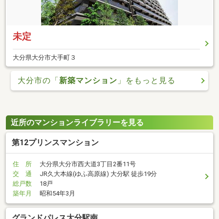
未定
大分県大分市大手町３
大分市の「
新築マンション
」をもっと見る
近所のマンションライブラリーを見る
第12プリンスマンション
住 所
大分県大分市西大道3丁目2番11号
交 通
JR久大本線(ゆふ高原線) 大分駅 徒歩19分
総戸数
18戸
築年月
昭和54年3月
グランドパレス大分駅南