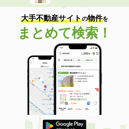
大手不動産サイト
物件
の
を
まとめて検索！