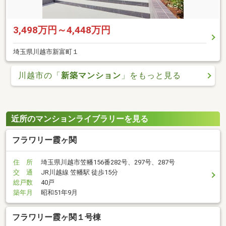
3,498万円～4,448万円
埼玉県川越市新富町１
川越市の「
新築マンション
」をもっと見る
近所のマンションライブラリーを見る
フラワリー霞ヶ関
住 所
埼玉県川越市笠幡156番282号、297号、287号
交 通
JR川越線 笠幡駅 徒歩15分
総戸数
40戸
築年月
昭和51年9月
フラワリー霞ヶ関１号棟