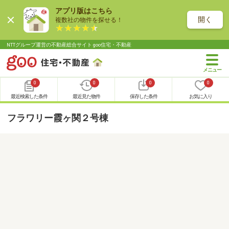
アプリ版はこちら
開く
複数社の物件を探せる！
NTTグループ運営の不動産総合サイト goo住宅・不動産
0
0
0
0
最近検索した条件
最近見た物件
保存した条件
お気に入り
フラワリー霞ヶ関２号棟