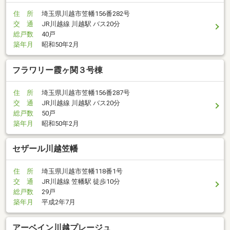
住 所
埼玉県川越市笠幡156番282号
交 通
JR川越線 川越駅 バス20分
総戸数
40戸
築年月
昭和50年2月
フラワリー霞ヶ関３号棟
住 所
埼玉県川越市笠幡156番287号
交 通
JR川越線 川越駅 バス20分
総戸数
50戸
築年月
昭和50年2月
セザール川越笠幡
住 所
埼玉県川越市笠幡118番1号
交 通
JR川越線 笠幡駅 徒歩10分
総戸数
29戸
築年月
平成2年7月
アーベイン川越プレージュ