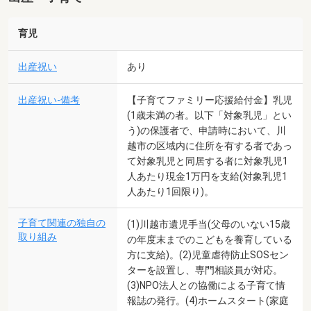
育児
出産祝い
あり
出産祝い-備考
【子育てファミリー応援給付金】乳児
(1歳未満の者。以下「対象乳児」とい
う)の保護者で、申請時において、川
越市の区域内に住所を有する者であっ
て対象乳児と同居する者に対象乳児1
人あたり現金1万円を支給(対象乳児1
人あたり1回限り)。
子育て関連の独自の
(1)川越市遺児手当(父母のいない15歳
取り組み
の年度末までのこどもを養育している
方に支給)。(2)児童虐待防止SOSセン
ターを設置し、専門相談員が対応。
(3)NPO法人との協働による子育て情
報誌の発行。(4)ホームスタート(家庭