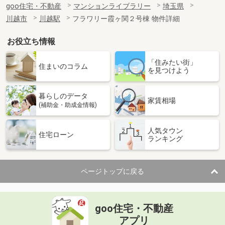
goo住宅・不動産
マンションライブラリー
埼玉県
川越市
川越駅
フラワリー霞ヶ関２号棟 物件詳細
お役立ち情報
「住みたい街」
住まいのコラム
を見つけよう
暮らしのデータ
家賃相場
(補助金・助成金情報)
人気タウン
住宅ローン
ランキング
ページトップに戻る
goo住宅・不動産
アプリ