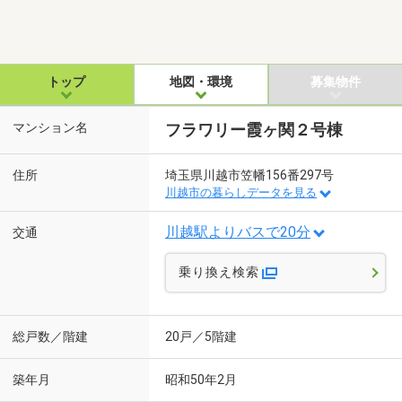
トップ
地図・環境
募集物件
マンション名
フラワリー霞ヶ関２号棟
住所
埼玉県川越市笠幡156番297号
川越市の暮らしデータを見る
川越駅よりバスで20分
交通
乗り換え検索
総戸数／階建
20戸／5階建
築年月
昭和50年2月