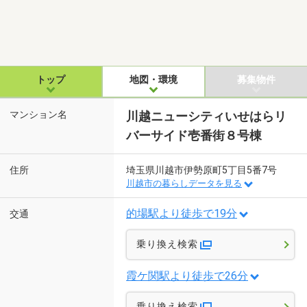
トップ
地図・環境
募集物件
マンション名
川越ニューシティいせはらリ
バーサイド壱番街８号棟
住所
埼玉県川越市伊勢原町5丁目5番7号
川越市の暮らしデータを見る
的場駅より徒歩で19分
交通
乗り換え検索
霞ケ関駅より徒歩で26分
乗り換え検索