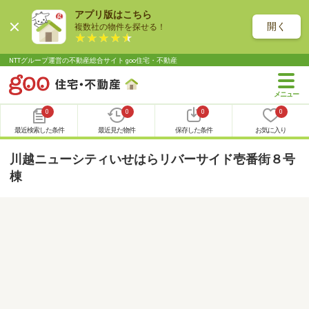
アプリ版はこちら
開く
複数社の物件を探せる！
NTTグループ運営の不動産総合サイト goo住宅・不動産
0
0
0
0
最近検索した条件
最近見た物件
保存した条件
お気に入り
川越ニューシティいせはらリバーサイド壱番街８号
棟