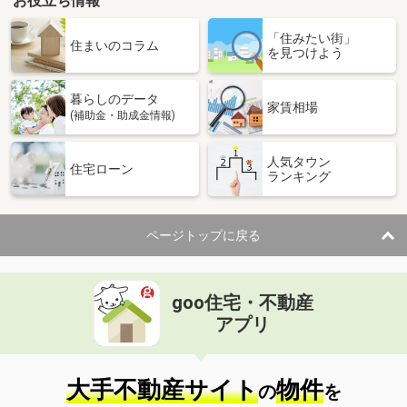
お役立ち情報
「住みたい街」
住まいのコラム
を見つけよう
暮らしのデータ
家賃相場
(補助金・助成金情報)
人気タウン
住宅ローン
ランキング
ページトップに戻る
goo住宅・不動産
アプリ
大手不動産サイト
物件
の
を