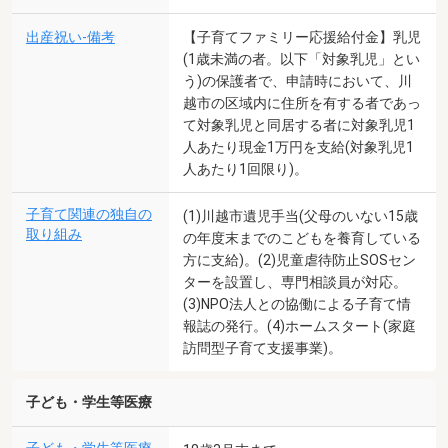
出産祝い-備考
【子育てファミリー応援給付金】乳児
(1歳未満の者。以下「対象乳児」とい
う)の保護者で、申請時において、川
越市の区域内に住所を有する者であっ
て対象乳児と同居する者に対象乳児1
人あたり現金1万円を支給(対象乳児1
人あたり1回限り)。
子育て関連の独自の
(1)川越市遺児手当(父母のいない15歳
取り組み
の年度末までのこどもを養育している
方に支給)。(2)児童虐待防止SOSセン
ターを設置し、専門相談員が対応。
(3)NPO法人との協働による子育て情
報誌の発行。(4)ホームスタート(家庭
訪問型子育て支援事業)。
子ども・学生等医療