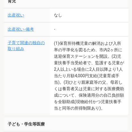
育児
出産祝い
なし
出産祝い-備考
-
子育て関連の独自の
(1)保育所待機児童の解消および入所
取り組み
率の平準化を図るため、市内2ヶ所に
送迎保育ステーションを開設。(2)児
童扶養手当受給者で、監護する児童が
2人以上いる場合に2人目以降より1人
当たり月額4,000円支給(児童育成手
当)。(3)ひとり親家庭等の父、母若し
くは養育者又は児童に対する医療費助
成について、保険適用分の自己負担額
を全額助成(現物給付かつ児童扶養手
当と同等の所得制限あり)。
子ども・学生等医療