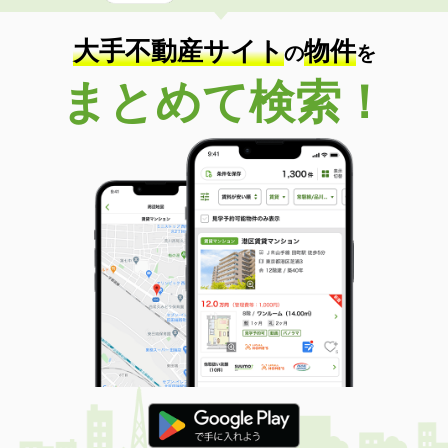
大手不動産サイト
物件
の
を
まとめて検索！