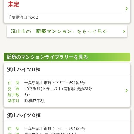
未定
千葉県流山市木２
流山市の「
新築マンション
」をもっと見る
近所のマンションライブラリーを見る
流山ハイツＤ棟
住 所
千葉県流山市野々下6丁目594番5号
交 通
JR常磐線(上野～取手) 南柏駅 徒歩23分
総戸数
6戸
築年月
昭和57年2月
流山ハイツＣ棟
住 所
千葉県流山市野々下6丁目594番5号