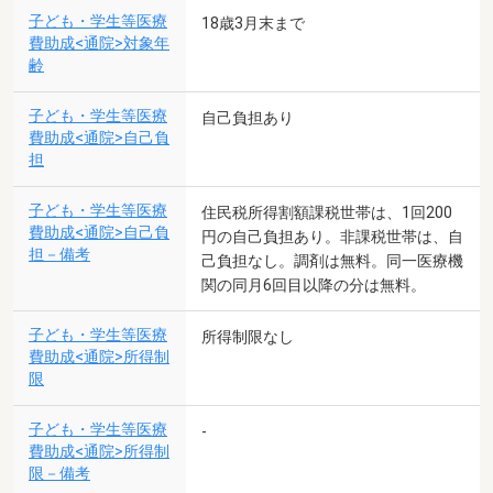
子ども・学生等医療
18歳3月末まで
費助成<通院>対象年
齢
子ども・学生等医療
自己負担あり
費助成<通院>自己負
担
子ども・学生等医療
住民税所得割額課税世帯は、1回200
費助成<通院>自己負
円の自己負担あり。非課税世帯は、自
担－備考
己負担なし。調剤は無料。同一医療機
関の同月6回目以降の分は無料。
子ども・学生等医療
所得制限なし
費助成<通院>所得制
限
子ども・学生等医療
-
費助成<通院>所得制
限－備考