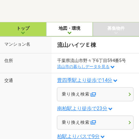
トップ
地図・環境
募集物件
マンション名
流山ハイツＥ棟
住所
千葉県流山市野々下6丁目594番5号
流山市の暮らしデータを見る
豊四季駅より徒歩で14分
交通
乗り換え検索
南柏駅より徒歩で23分
乗り換え検索
柏駅よりバスで9分