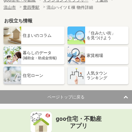
goo住宅・不動産
マンションライブラリー
千葉県
流山市
豊四季駅
流山ハイツＥ棟 物件詳細
お役立ち情報
「住みたい街」
住まいのコラム
を見つけよう
暮らしのデータ
家賃相場
(補助金・助成金情報)
人気タウン
住宅ローン
ランキング
ページトップに戻る
goo住宅・不動産
アプリ