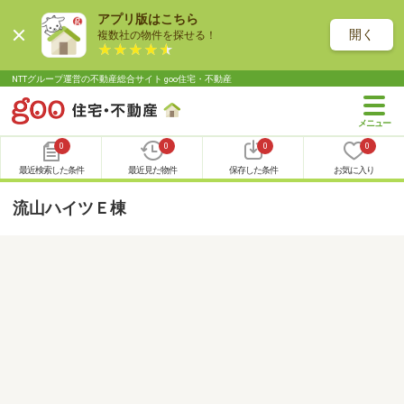
アプリ版はこちら
開く
複数社の物件を探せる！
NTTグループ運営の不動産総合サイト goo住宅・不動産
0
0
0
0
最近検索した条件
最近見た物件
保存した条件
お気に入り
流山ハイツＥ棟