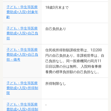
子ども・学生等医療
18歳3月末まで
費助成<入院>対象年
齢
子ども・学生等医療
自己負担あり
費助成<入院>自己負
担
子ども・学生等医療
住民税所得割額課税世帯は、1日200
費助成<入院>自己負
円の自己負担あり。非課税世帯は、自
担－備考
己負担なし。同一医療機関の同月11
日目以降の分は無料。 入院時食事療
養費の標準負担額の自己負担なし。
子ども・学生等医療
所得制限なし
費助成<入院>所得制
限
子ども・学生等医療
-
費助成<入院>所得制