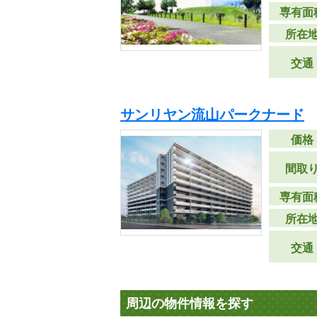
専有面
所在
交通
サンリヤン流山パークナード
価格
間取
専有面
所在
交通
周辺の物件情報を探す