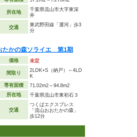
千葉県流山市大字東深
所在地
井
東武野田線「運河」歩3
交通
分
おたかの森ソライエ 第1期
価格
未定
2LDK+S（納戸）～4LD
間取り
K
専有面積
71.02m
2
～94.8m
2
所在地
千葉県流山市東初石３
つくばエクスプレス
交通
「流山おおたかの森」
歩12分