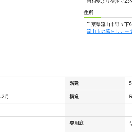
南柏駅より徒歩で23
住所
千葉県流山市野々下6
流山市の暮らしデー
階建
年2月
構造
専用庭