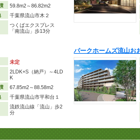
積
59.8m
2
～86.82m
2
地
千葉県流山市木２
つくばエクスプレス
「南流山」歩13分
パークホームズ流山お
未定
2LDK+S（納戸）～4LD
り
K
積
67.85m
2
～88.58m
2
地
千葉県流山市平和台１
流鉄流山線「流山」歩2
分