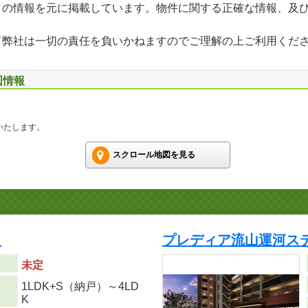
」の情報を元に掲載しています。物件に関する正確な情報、及
て弊社は一切の責任を負いかねますのでご理解の上ご利用くだ
図情報
いたします。
スクロール地図を見る
ク
プレディア流山運河ス
未定
1LDK+S（納戸）～4LD
り
K