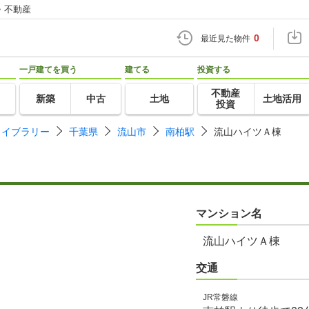
・不動産
0
最近見た物件
一戸建てを買う
建てる
投資する
不動産
新築
中古
土地
土地活用
投資
ライブラリー
千葉県
流山市
南柏駅
流山ハイツＡ棟
マンション名
流山ハイツＡ棟
交通
JR常磐線