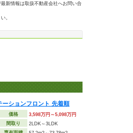
び最新情報は取扱不動産会社へお問い合
さい。
テーションフロント 先着順
価格
3,598万円～5,098万円
間取り
2LDK～3LDK
専有面積
57.2m
2
～73.78m
2