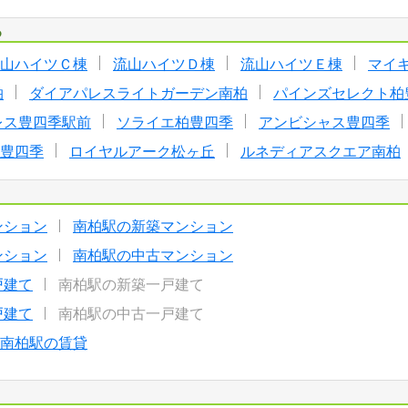
る
山ハイツＣ棟
流山ハイツＤ棟
流山ハイツＥ棟
マイ
柏
ダイアパレスライトガーデン南柏
パインズセレクト柏
レス豊四季駅前
ソライエ柏豊四季
アンビシャス豊四季
豊四季
ロイヤルアーク松ヶ丘
ルネディアスクエア南柏
ンション
南柏駅の新築マンション
ンション
南柏駅の中古マンション
戸建て
南柏駅の新築一戸建て
戸建て
南柏駅の中古一戸建て
南柏駅の賃貸