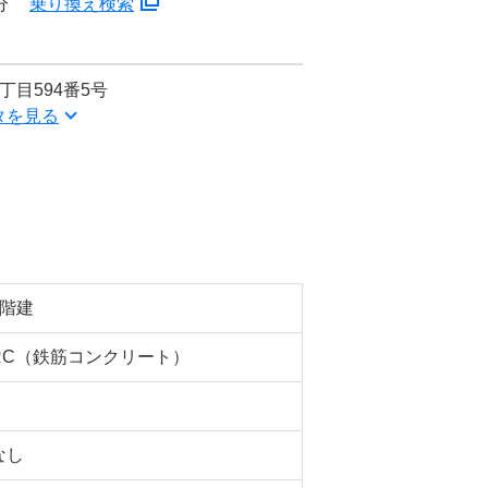
分
乗り換え検索
丁目594番5号
タを見る
5階建
RC（鉄筋コンクリート）
なし