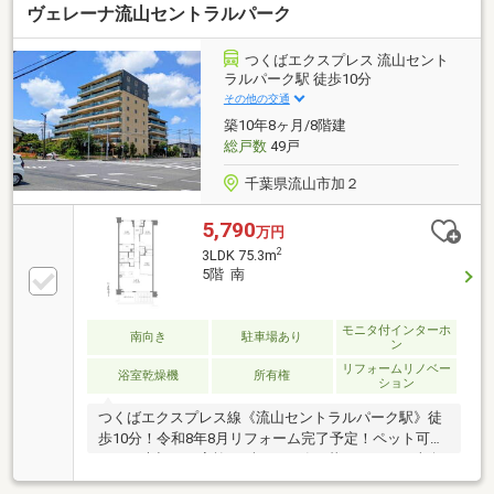
ヴェレーナ流山セントラルパーク
換 ◇新規照明器具設置◇一部間取り変更（和室→洋
室へ変更） ◇ハウスクリーニング 等～魅力のポイ
ント～●ペット飼育可能(別途規約有)●不在時も荷物を
つくばエクスプレス 流山セント
受け取れる宅配ボックス有り●広々とした52.54㎡のル
ラルパーク駅 徒歩10分
ーフバルコニー
その他の交通
築10年8ヶ月/8階建
総戸数
49戸
千葉県流山市加２
5,790
万円
2
3LDK 75.3m
5階 南
モニタ付インターホ
南向き
駐車場あり
ン
リフォームリノベー
浴室乾燥機
所有権
ション
つくばエクスプレス線《流山セントラルパーク駅》徒
歩10分！令和8年8月リフォーム完了予定！ペット可能
なので大切なご家族とずっと一緒に暮らせます！南向
きのため陽当り・眺望良好◎主寝室は広々7.0帖 WICで