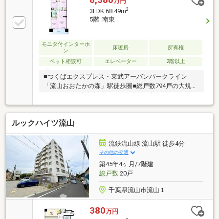
万円
パーティールーム等）■浄水器■食洗器■ディスポーザ
2
3LDK 68.49m
ー■浴室換気乾燥機■床暖房【新築時オプション】■キ
5階 南東
ッチン・レンジフード・天板・水栓・カップボード・
LEDダウンライト増設 ■リビング・エコカラット・室
内物干し金物 ■玄関・ミラー ■洗面所・ホース引出シ
モニタ付インターホ
床暖房
所有権
ン
ャワー水栓・ランドリー吊戸
ペット相談可
エレベーター
2階以上
■つくばエクスプレス・東武アーバンパークライン
「流山おおたかの森」駅徒歩圏■総戸数794戸の大規模
レジデンス■南東向きにつき陽当たり良好な3LDK■ウ
ォークインクローゼット付きで収納充実■対面式カウ
ンターキッチン（ディスポーザー・食器洗い乾燥機
ルックハイツ流山
付）■LDにガス温水式床暖房を設置■浴室暖房乾燥機付
で雨の日のお洗濯も安心■モニター付オートロック・
宅配ボックス完備■ペット飼育可（飼育細則有）■商業
流鉄流山線 流山駅 徒歩4分
施設や公園が身近に揃い、子育て世帯にもおすすめの
その他の交通
住環境
築45年4ヶ月/7階建
総戸数
20戸
千葉県流山市流山１
380
万円