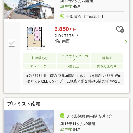
築48年2ヶ月/7階建
総戸数
45戸
千葉県流山市南流山１
2,850
万円
2
2LDK 77.76m
4階 南西
モニタ付インターホ
駐車場あり
所有権
ン
エレベーター
2階以上
間取り図有り
■2路線利用可能な立地■南西向きにつき陽当たり良好■
ゆとりの2LDKタイプ LDK広々約24帖■6帖の洋室×2
部屋■オートバス■各居室に収納あり LDにも物入あり
プレミスト南柏
ＪＲ常磐線 南柏駅 徒歩4分
築16年11ヶ月/9階建
総戸数
84戸