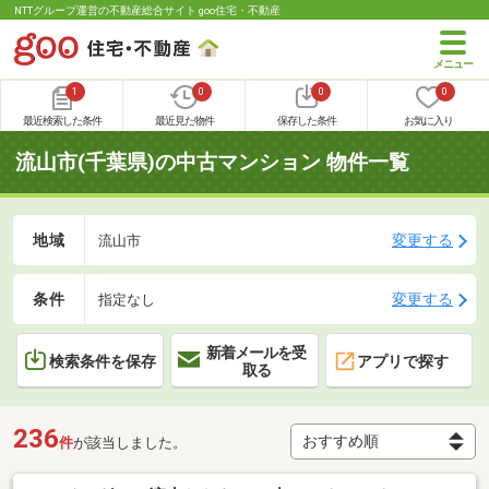
NTTグループ運営の不動産総合サイト goo住宅・不動産
1
0
0
0
最近検索した条件
最近見た物件
保存した条件
お気に入り
流山市(千葉県)の中古マンション 物件一覧
地域
変更する
流山市
条件
変更する
指定なし
新着メールを受
検索条件を保存
アプリで探す
取る
236
件
が該当しました。