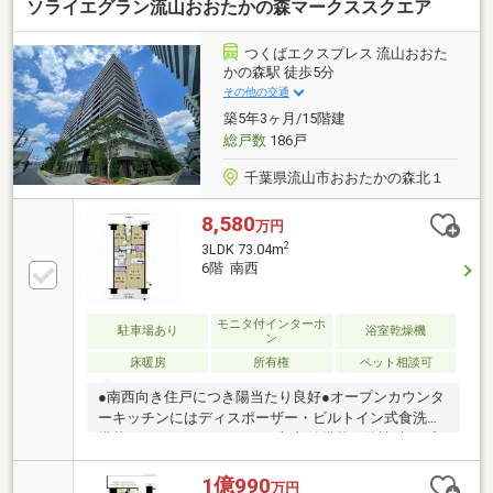
ソライエグラン流山おおたかの森マークススクエア
つくばエクスプレス 流山おおた
かの森駅 徒歩5分
その他の交通
築5年3ヶ月/15階建
総戸数
186戸
千葉県流山市おおたかの森北１
8,580
万円
2
3LDK 73.04m
6階 南西
モニタ付インターホ
駐車場あり
浴室乾燥機
ン
床暖房
所有権
ペット相談可
●南西向き住戸につき陽当たり良好●オープンカウンタ
ーキッチンにはディスポーザー・ビルトイン式食洗機
搭載●キッチンカウンター下部収納搭載（分譲時オプ
ション）●リビングには足元から体を温めるTES式床
暖房搭載●断熱性や結露対策に優れた複層ガラス採用●
1億990
万円