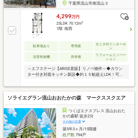
千葉県流山市南流山３
4,299
万円
2
2SLDK 70.12m
1階 南西
モニタ付インターホ
駐車場あり
専用庭
ン
リフォームリノベー
浴室乾燥機
所有権
ション
～エフステージ【ARISE直販】リノベ物件～◆カウン
ター付き対面キッチン新設◆約１５帖超えLDK！可動
棚付きリビング収納あり【リノベーション内容】（２
０２６年８月完了予定）◎キッチン、浴室、洗面、ト
イレ交換◎給湯器交換◎フローリング、クロス、建
ソライエグラン流山おおたかの森 マークススクエア
具、照明交換 等【月々ローン支払い例】頭金０円の場
合、月々１２万円台借入金額４２９９万円、借入期間
３５年、金利1.225％都市銀行ほか金融機関多数取り扱
つくばエクスプレス 流山おおた
い有り！諸費用詳細や支払いシミュレーションは弊社
かの森駅 徒歩2分
HP『MYSTAGE～マイステージ～』を検索♪▽「ARISE
その他の交通
～アライズ～」をもっと知りたい方は下記関連リンク
築5年3ヶ月/15階建
から▽
総戸数
794戸