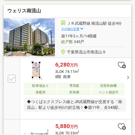
ンジ
ウェリス南流山
ＪＲ武蔵野線 南流山駅 徒歩9分
その他の交通
築11年2ヶ月/14階建
総戸数
345戸
千葉県流山市南流山９
6,280
万円
2
3LDK 74.11m
8階 南東
駐車場あり
専用庭
浴室乾燥機
床暖房
所有権
ペット相談可
◆つくばエクスプレス線とJR武蔵野線が交差する「南
流山」駅より徒歩9分の好立地！◆築11年、全345邸の
大規模レジデンス◆陽あたり＆眺望◎の南東向き8階
の3LDK住戸◆温水床暖房・ディスポーザー搭載キッチ
ンの充実設備◆各居室に設けられた充実した収納スペ
5,880
万円
ース◆「コンシェルジュサービス」「24時間セキュリ
2
3LDK 70.33m