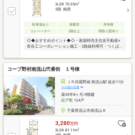
トロックシステム等セキュリティ面も安心感あり・自
2
3LDK 70.35m
走式・平置の駐車場は総戸数分完備・2011年10月築・
3階 南西
24時間オンラインセキュリティシステム・4階部分南
東×南西角部屋につき陽当たり眺望良好・86.44m2・
4LDK角部屋
駐車場あり
床暖房
所有権
エレベーター
2階以上
間取り図有り
◇◆おすすめポイント◆◇・新築時売主住友不動産×
長谷工コーポレーション施工・2路線利用可・つくば
エクスプレス「流山おおたかの森」駅まで徒歩4分・
東武アーバンパークライン「流山おおたかの森」駅ま
で徒歩3分・平置＆自走式駐車場（附置率100％）・専
コープ野村南流山弐番街 １号棟
有面積：70.35㎡（21.28坪）の3LDK・ウォークインク
ローゼット2箇所有り・豊富な収納スペース・順梁ア
ウトフレーム工法・リビングダイニングに温水床暖
ＪＲ武蔵野線 南流山駅 徒歩11分
房・ペット飼育可（飼育細則有り）・パーティールー
その他の交通
ム、キッズルーム有り（有償）・ダブルオートロック
築43年8ヶ月/9階建
システム・食洗器付き
総戸数
124戸
千葉県流山市南流山８
3,280
万円
2
3LDK 81.11m