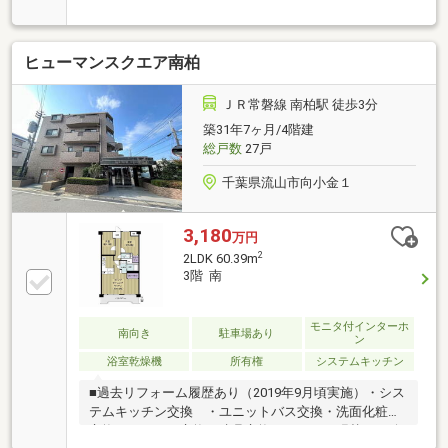
床暖房(LD部分)・浄水器・浴室換気乾燥機・食洗機・
ウォークインクローゼット・シューズインクローゼッ
ト
ヒューマンスクエア南柏
ＪＲ常磐線 南柏駅 徒歩3分
築31年7ヶ月/4階建
総戸数
27戸
千葉県流山市向小金１
3,180
万円
2
2LDK 60.39m
3階 南
モニタ付インターホ
南向き
駐車場あり
ン
浴室乾燥機
所有権
システムキッチン
■過去リフォーム履歴あり（2019年9月頃実施）・シス
テムキッチン交換 ・ユニットバス交換・洗面化粧台
交換 ・トイレ交換・建具交換 ・クロス張替 ・給