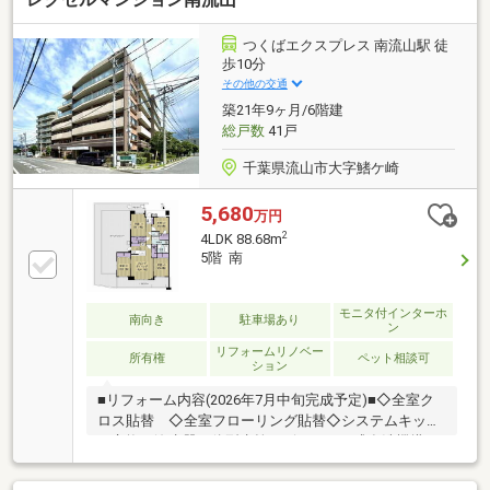
備◆「1階お庭生活」～36.11m2のテラス専用庭付～休
日は＋αの暮らしをお楽しみに。ご家族での思い出を
つくばエクスプレス 南流山駅 徒
～◆収納充実～2WIC＋納戸付～◆二重天井～音のトラ
歩10分
ブル防止
その他の交通
築21年9ヶ月/6階建
総戸数
41戸
千葉県流山市大字鰭ケ崎
5,680
万円
2
4LDK 88.68m
5階 南
モニタ付インターホ
南向き
駐車場あり
ン
リフォームリノベー
所有権
ペット相談可
ション
■リフォーム内容(2026年7月中旬完成予定)■◇全室ク
ロス貼替 ◇全室フローリング貼替◇システムキッチ
ン交換（浄水器一体型水栓・ビルトイン式食洗機搭
載）◇ユニットバス交換（浴室乾燥機搭載） ◇洗面
化粧台交換◇トイレ交換 ◇給湯器交換 ◇建具交