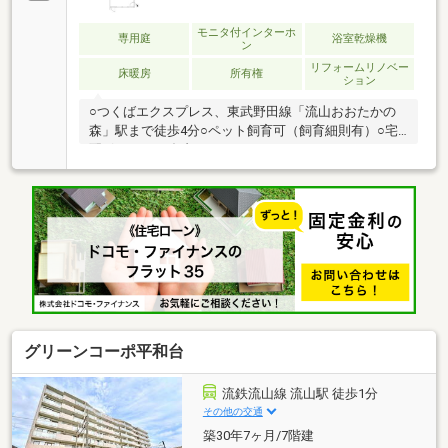
モニタ付インターホ
専用庭
浴室乾燥機
ン
リフォームリノベー
床暖房
所有権
ション
○つくばエクスプレス、東武野田線「流山おおたかの
森」駅まで徒歩4分○ペット飼育可（飼育細則有）○宅
配ボックス○ダブルオートロックシステム（ノンタッ
チキー有）○キッズルーム、パークスクエア等充実の
共用施設○南西向き・陽当良好○専用庭付（使用料：月
額280円）○食洗機・ディスポーザー付キッチン○リビ
ングに床暖房付○浴室乾燥機付○WIC付○キッチンに床
下収納■リフォーム内容（2026年7月完成）◇全室クロ
ス貼替 ◇洗面室、トイレＣＦ貼替◇温水洗浄便座、
給湯器(追焚機能付)、照明交換◇ガスコンロ、レンジ
フード、巾木交換◇エアコン１基新規設置◇ハウスク
リーニング
グリーンコーポ平和台
流鉄流山線 流山駅 徒歩1分
その他の交通
築30年7ヶ月/7階建