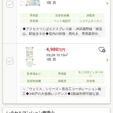
ティシステム」を完備した安心安全な共用施設◆「ゲ
1階 西
ストルーム」「パーティールーム」を完備した便利な
共用施設◆オートロック式エントランス・宅配ロッカ
ー等充実した共用施設完備◆24時間ゴミ出し可◆ペッ
専用庭
浴室乾燥機
床暖房
ト飼育可（飼育制限有り）＼ご見学は随時受付してお
所有権
ペット相談可
システムキッチン
ります お気軽にお問合せください／
◆アクセスつくばエクスプレス線・JR武蔵野線「南流
山」駅徒歩９分◆室内の特徴・西向き、専用庭部分が
広く、陽当たり良好・ワイドスパンで採光がよく、明
るい印象のリビングダイニング・室内は、床の段差を
できる限り解消したフラットフロア設計・キッチンに
4,980
万円
は、ディスポーザー、浄水器が備え付け・リビングダ
2
3SLDK 70.15m
イニング部分には足元から温まる床暖房設置・来訪者
1階 西
を映像で確認できるTVモニター付きインターホン有り
◆共用部分・パーティールーム、ゲストルーム、キッ
ズスペース等共用施設が充実・自走式・平置駐車場１
モニタ付インターホ
駐車場あり
専用庭
ン
００％確保・コンシェルジュサービス・宅配ロッカー
浴室乾燥機
床暖房
所有権
有・24時間ゴミ出し可能
～「ウェリス」シリーズ～長谷工コーポレーション施
工◆345戸の大規模レジデンス◆2路線利用可能な資産
性◆生活環境・お買い物環境良好～「子育て環境」と
して選ばれる街～◆ゲスト・パーティー・キッズルー
ム等の共用施設◆快適な暮らしをサポートする『コン
レクセルマンション南流山
シェルジュサービス』◆自走式・平置き駐車場100%完