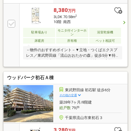
8,380
万円
2
3LDK 70.58m
10階 南西
モニタ付インターホ
駐車場あり
浴室乾燥機
ン
床暖房
所有権
ペット相談可
－物件のおすすめポイント－▼立地・つくばエクスプ
レス／東武野田線「流山おおたかの森」徒歩5分▼特
徴・三井不動産レジデンシャル(株)旧分譲・ご家族が
集うLDKは約15.8帖・会話が弾む対面式キッチン・WIC
等、各洋室・廊下に収納を確保・LDに面する南西向き
ウッドパーク初石Ａ棟
バルコニー・ゲストルーム等の共用施設有(一部有
料)・ペット飼育可(細則有)▼設備・床暖房(LD)・食器
洗乾燥機／ディスポーザー・浴室乾燥機・宅配ボック
東武野田線 初石駅 徒歩6分
ス・テレビモニタ付ダブルオートロックシステム■ ご
その他の交通
希望の住まい探しをお手伝いします ━━━━━・・・
築28年7ヶ月/8階建
物件の詳細・ご相談はお気軽にお問い合わせくださ
総戸数
79戸
い。
千葉県流山市東初石３
3,280
万円