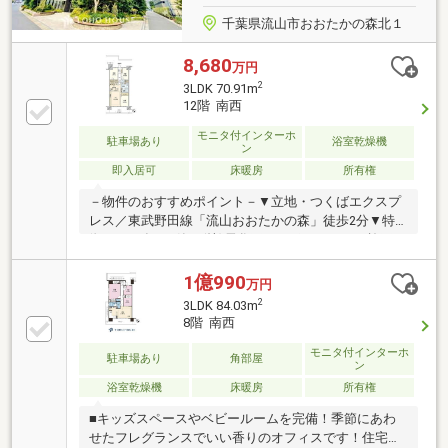
千葉県流山市おおたかの森北１
8,680
万円
2
3LDK 70.91m
12階 南西
モニタ付インターホ
駐車場あり
浴室乾燥機
ン
即入居可
床暖房
所有権
－物件のおすすめポイント－▼立地・つくばエクスプ
レス／東武野田線「流山おおたかの森」徒歩2分▼特
徴・2021年6月築、(株)長谷工コーポレーション施工・
LDには室内がすっきり片付く壁面収納有・家族との会
話が弾む対面式キッチン・WIC・納戸等、室内随所に
1億990
万円
収納有・パーティールーム等の共用施設有(※一部有
2
3LDK 84.03m
償)・ペット飼育可(細則有)・24時間ゴミ出し可▼設
8階 南西
備・床暖房(LD部分)・食洗機・浄水器・ディスポーザ
ー・浴室暖房乾燥機・オートロック・宅配ボックス■
モニタ付インターホ
駐車場あり
角部屋
ン
ご希望の住まい探しをお手伝いします
浴室乾燥機
床暖房
所有権
━━━━━・・・物件の詳細・ご相談はお気軽にお問
い合わせください。
■キッズスペースやベビールームを完備！季節にあわ
せたフレグランスでいい香りのオフィスです！住宅ロ