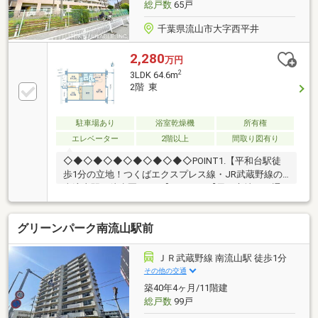
総戸数
65戸
千葉県流山市大字西平井
2,280
万円
2
3LDK 64.6m
2階 東
駐車場あり
浴室乾燥機
所有権
エレベーター
2階以上
間取り図有り
◇◆◇◆◇◆◇◆◇◆◇◆◇POINT1.【平和台駅徒
歩1分の立地！つくばエクスプレス線・JR武蔵野線の
南流山駅も徒歩圏です。】POINT2.【風が心地よく通
る両面バルコニー設計の3LDK。】POINT3.【イトーヨ
ーカドー徒歩1分、ビバホーム徒歩2分など周辺にお買
グリーンパーク南流山駅前
い物施設が多数あります。】POINT4.【玄関前にプラ
イベート感を高めるポーチ付き。清水建設施工、リフ
ォーム履歴もあり室内丁寧にお使いです。】
ＪＲ武蔵野線 南流山駅 徒歩1分
◇◆◇◆◇◆◇◆◇◆◇◆◇お問合せは『スーモを
その他の交通
見て』とお伝えいただくとスムーズです！～東急リバ
築40年4ヶ月/11階建
ブル までお問い合わせください～
総戸数
99戸