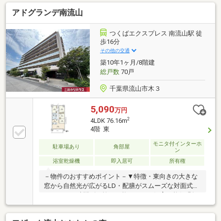
ゆとりある広さと豊富な収納！各居室収納で利便性◎
アドグランデ南流山
小学校・中学校・コンビニ・スーパーすべて徒歩15分
圏内！周辺環境充実で子育て世帯も暮らしやすい住環
境＝＝＝＝＝＝＝＝＝＝＝＝＝＝＝＝＝＝＝＝＝＝＝
つくばエクスプレス 南流山駅 徒
＝＝＝◇現地のご案内は勿論、周辺物件のご紹介もさ
歩16分
せていただきます◇ ◆資金プランや住宅ローンなどお
その他の交通
気軽にご相談ください◆ ＝＝＝＝＝＝＝＝＝＝＝＝＝
築10年1ヶ月/8階建
＝＝＝＝＝＝＝＝＝＝＝＝＝
総戸数
70戸
千葉県流山市木３
5,090
万円
2
4LDK 76.16m
4階 東
モニタ付インターホ
駐車場あり
角部屋
ン
浴室乾燥機
即入居可
所有権
－物件のおすすめポイント－▼特徴・東向きの大きな
窓から自然光が広がるLD・配膳がスムーズな対面式キ
ッチン・24時間ゴミ捨て可能・ペット飼育可能(細則
有)▼設備・浴室乾燥機・宅配ボックス▼2026年6月内
装リフォーム済【張替】全室クロス、全室フローリン