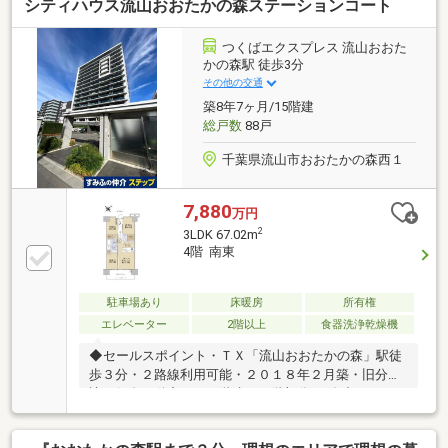
シティハウス流山おおたかの森ステーションコート
能▼設備・床暖房(LD)・食洗機／浄水器／ディスポー
ザー・浴室換気乾燥機・宅配ボックス▼周辺環境・マ
ルエツ流山おおたかの森店 徒歩3分(約210m)・流山お
つくばエクスプレス 流山おおた
おたかの森S・C 徒歩5分(約370m)■ ご希望の住まい探
かの森駅 徒歩3分
しをお手伝いします ━━━━━・・・物件の詳細・ご
その他の交通
相談はお気軽にお問い合わせください。
築8年7ヶ月/15階建
総戸数
88戸
千葉県流山市おおたかの森西１
7,880
万円
2
3LDK 67.02m
4階 南東
駐車場あり
床暖房
所有権
エレベーター
2階以上
食器洗浄乾燥機
◆セールスポイント・ＴＸ「流山おおたかの森」駅徒
歩３分・２路線利用可能・２０１８年２月築・旧分
譲：住友不動産・１５階建て４階部分・ダブルオート
ロック・宅配ボックス・２４時間ゴミ出し可能・ペッ
ト飼育可能（細則有り）