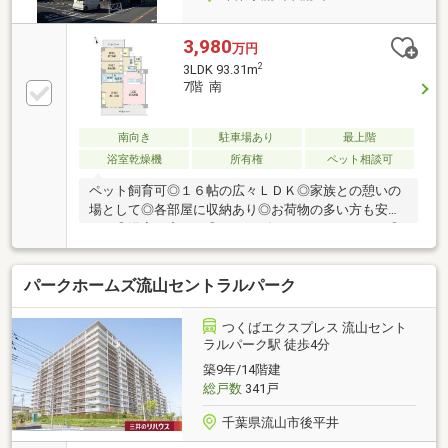
3,980
万円
2
3LDK 93.31m
7階 南
南向き
駐車場あり
最上階
浴室乾燥機
所有権
ペット相談可
ペット飼育可◎１６帖の広々ＬＤＫ◎家族との憩いの
場として◎各部屋に収納あり◎お荷物の多い方も安心
です◎浴室に窓あり◎シューズインクロゼットあり◎
パークホームズ流山セントラルパーク
つくばエクスプレス 流山セント
ラルパーク駅 徒歩4分
築9年/14階建
総戸数
341戸
千葉県流山市後平井