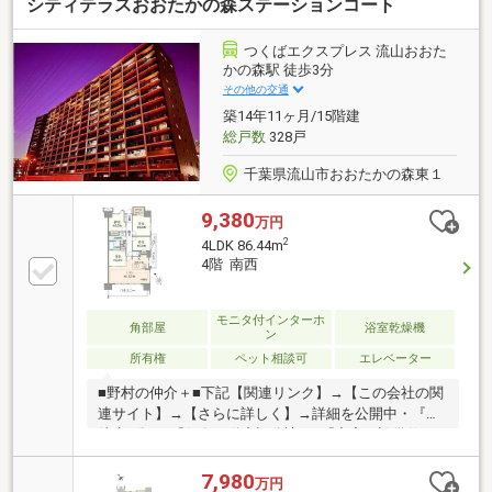
シティテラスおおたかの森ステーションコート
12.8帖のリビング・ダイニング ■約7.0帖の主寝室＋
ウォークインクローゼット ■約9.74m2のゆとりある
専用ポーチ ■収納豊富なファミリータイプ住戸
つくばエクスプレス 流山おおた
かの森駅 徒歩3分
その他の交通
築14年11ヶ月/15階建
総戸数
328戸
千葉県流山市おおたかの森東１
9,380
万円
2
4LDK 86.44m
4階 南西
モニタ付インターホ
角部屋
浴室乾燥機
ン
所有権
ペット相談可
エレベーター
■野村の仲介＋■下記【関連リンク】→【この会社の関
連サイト】→【さらに詳しく】→詳細を公開中・『駅
徒歩3分』×『住友不動産旧分譲』×『充実の設備仕
様』 住友不動産旧分譲・長谷工コーポレーション施
工・ペット飼育可（規約による細則有）・ダブルオー
7,980
万円