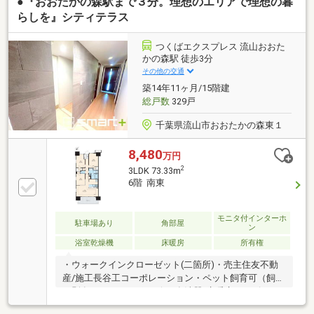
●『おおたかの森駅まで３分。理想のエリアで理想の暮
らしを』シティテラス
つくばエクスプレス 流山おおた
かの森駅 徒歩3分
その他の交通
築14年11ヶ月/15階建
総戸数
329戸
千葉県流山市おおたかの森東１
8,480
万円
2
3LDK 73.33m
6階 南東
モニタ付インターホ
駐車場あり
角部屋
ン
浴室乾燥機
床暖房
所有権
・ウォークインクローゼット(二箇所)・売主住友不動
産/施工長谷工コーポレーション・ペット飼育可（飼育
細則有）・ディスポーザー/食洗器/床暖房（リビン
グ）あり・自走式駐車場100％完備 ◆リフォーム履