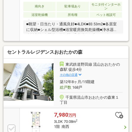
モニタ付インターホ
南向き
駐車場あり
ン
浴室乾燥機
所有権
ペット相談可
■眺望・日当たり・通風良好■4LDK■83.53m2■各居室
に収納■シェル型浴槽■浴室暖房換気乾燥機■浄水器一
体型水栓■食器洗い乾燥機■温水洗浄便座■2008年3月
築■分譲 ダイア建設 株式会社■施工 新日本建設 株
式会社■設計 株式会社 トツカ・セッケイ■管理 株式
セントラルレジデンスおおたかの森
会社 東急コミュニティー■ペット飼育可(使用細則あ
り)■オートロックシステム■24時間換気システム■宅配
ボックス
東武鉄道野田線 流山おおたかの
森駅 徒歩4分
その他の交通
築12年8ヶ月/15階建
総戸数
168戸
千葉県流山市おおたかの森東１
丁目
7,980
万円
2
3LDK 70.08m
1階 南西