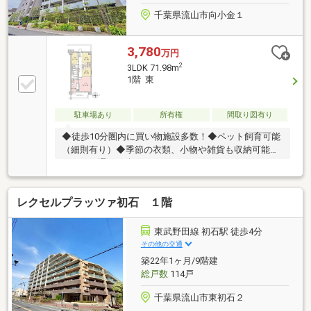
千葉県流山市向小金１
3,780
万円
2
3LDK 71.98m
1階 東
駐車場あり
所有権
間取り図有り
◆徒歩10分圏内に買い物施設多数！◆ペット飼育可能
（細則有り）◆季節の衣類、小物や雑貨も収納可能な
アイテム選びが楽しくなるウォークインクローゼット
付き◆家族やゲストとの対話を楽しみながらキッチン
ワークがこなせる開放的な対面式キッチン
レクセルプラッツァ初石 １階
東武野田線 初石駅 徒歩4分
その他の交通
築22年1ヶ月/9階建
総戸数
114戸
千葉県流山市東初石２