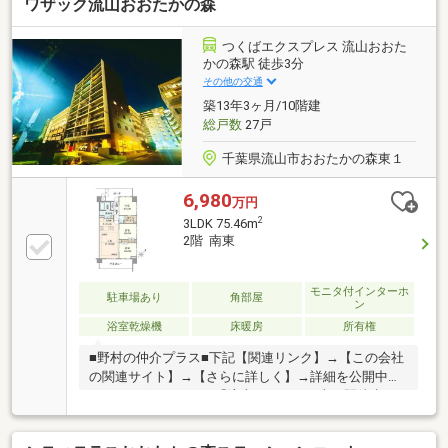
ワザック流山おおたかの森
グ 等【交換】ガスコンロ、ウォシュレット、水栓(キ
ッチン・浴室・洗面室) 等【その他】ハウスクリーニ
ング 他▼周辺環境・ヤオコー南流山店 徒歩6分(約
つくばエクスプレス 流山おおた
420m)※サービスバルコニー面積:2.20平米■ ご希望の住
かの森駅 徒歩3分
まい探しをお手伝いします ━━━━━・・・物件の詳
その他の交通
細・ご相談はお気軽にお問い合わせください。
築13年3ヶ月/10階建
総戸数
27戸
千葉県流山市おおたかの森東１
6,980
万円
2
3LDK 75.46m
2階 南東
モニタ付インターホ
駐車場あり
角部屋
ン
浴室乾燥機
床暖房
所有権
■野村の仲介プラス■下記【関連リンク】→【この会社
の関連サイト】→【さらに詳しく】→詳細を公開中☆
おすすめポイント ■「流山おおたかの森」駅徒歩3
分 ■専有面積75.46m2の3LDK ■角住戸ならではの豊
富な開口部 ■全居室に窓を設けた明るい間取り ■約