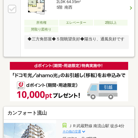
2
2LDK 64.35m
5階 南西
所有権
エレベーター
2階以上
間取り図有り
◆三方角部屋◆５階眺望良好◆陽当り、通風良好です
カンフォート流山
ＪＲ武蔵野線 南流山駅 徒歩4分
その他の交通