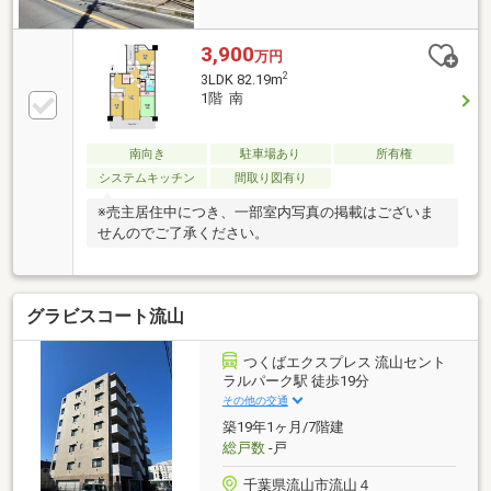
3,900
万円
2
3LDK 82.19m
1階 南
南向き
駐車場あり
所有権
システムキッチン
間取り図有り
※売主居住中につき、一部室内写真の掲載はございま
せんのでご了承ください。
グラビスコート流山
つくばエクスプレス 流山セント
ラルパーク駅 徒歩19分
その他の交通
築19年1ヶ月/7階建
総戸数
-戸
千葉県流山市流山４