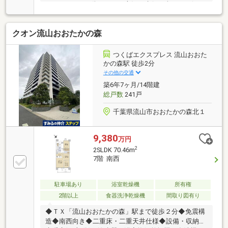
ーンのことや、街のこと、市況の先行き含めてお伝え
させていただきます！！■独自のFP相談【未来カレン
ダー】住宅購入の資金計画は未来を見据えて立てなけ
クオン流山おおたかの森
ればいけません。漠然とした不安や悩みを『見える
化』して幸せな未来へのスタートを切りましょう。■
業界初の無料アフターサポート【TOHO HOUSE
つくばエクスプレス 流山おおた
CLUB】『住まい』のご購入はゴールではなくスタート
かの森駅 徒歩2分
です。お客様の『住まい』と『暮らし』の安心と安全
その他の交通
を守るサービスを全て無料で提供しています。詳細は
築6年7ヶ月/14階建
お気軽にお問合せ下さい！
総戸数
241戸
千葉県流山市おおたかの森北１
9,380
万円
2
2SLDK 70.46m
7階 南西
駐車場あり
浴室乾燥機
所有権
2階以上
食器洗浄乾燥機
間取り図有り
◆ＴＸ「流山おおたかの森」駅まで徒歩２分◆免震構
造◆南西向き◆二重床・二重天井仕様◆設備・収納・