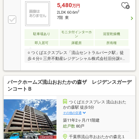
5,480
万円
2
2LDK 60.6m
7階 東
モニタ付インターホ
駐車場あり
浴室乾燥機
ン
即入居可
床暖房
所有権
○ つくばエクスプレス「流山セントラルパーク駅」徒
歩４分○ 三井不動産レジデンシャル株式会社旧分譲○
約6.0帖の洋室は、ウォールドアを採用しており、
全開することでLDKと一体利用が可能 ライフスタイ
ルに合わせて開放感のある実質1LDKとしても お使
パークホームズ流山おおたかの森ザ レジデンスガーデ
いいただけます。○ ウォークスルークローゼット採用
収納力と家事動線を両立した間取です○ 足元からお部
ンコートＢ
屋を暖める床暖房（LD部分）○ 浄水器・ディスポーザ
ー付きキッチン○ 雨の日の洗濯にも便利な浴室乾燥暖
つくばエクスプレス 流山おおた
房機あり○ TVモニタ付インターホン○ 敷地内駐車場は
かの森駅 徒歩5分
平置・自走式駐車場の併用○ ペット飼育可（細則あ
その他の交通
り）
築11年2ヶ月/11階建
総戸数
80戸
千葉県流山市おおたかの森北１