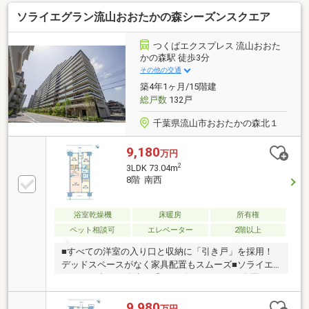
歴＜2025年9月＞・全室クロス交換・ハウスクリーニ
ソライエグラン流山おおたかの森シーズンスクエア
ング・玄関部分 エコカラットと姿見施工・トイレの
ウォシュレット、便座交換、・トイレと洗面脱衣所の
クッションフロア交換＜2025年10月＞・給湯器交換＼
つくばエクスプレス 流山おおた
茨城・千葉エリアを中心に３万軒を超える取扱い物件
かの森駅 徒歩3分
／◆スマートプラスでは幅広いエリアで豊富な物件を
その他の交通
ご紹介可能♪◆お客様のご希望に沿うお住まいも弊社
築4年1ヶ月/15階建
ならきっと見つかります！
総戸数
132戸
千葉県流山市おおたかの森北１
9,180
万円
2
3LDK 73.04m
8階 南西
浴室乾燥機
床暖房
所有権
ペット相談可
エレベーター
2階以上
■すべての洋室の入り口と収納に「引き戸」を採用！
デッドスペースがなく家具配置もスムーズ■ソライエ
グランの中でも築浅な「シーズンスクエア」街区！■
裏口に近く、敷地内施設（小児科・保育園等）や
「COTOE」へ軽快にアクセスできる好立地■モニター
9,980
万円