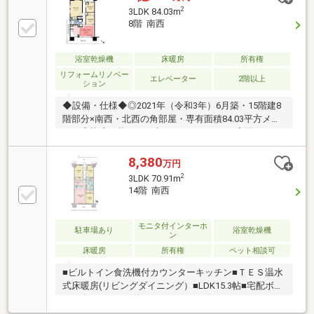
キッズルーム・ゲストルーム等充実した共用施設有り
2
3LDK 84.03m
●ハンズフリー機能付きのラクセスキー採用（エント
8階 南西
ランス）●2WAY仕様で動線の良いファミリークローゼ
ット搭載●長谷工コーポレーション設計・施工●不在時
にも荷物が受け取れる宅配BOX有り●設計住宅性能評
浴室乾燥機
床暖房
所有権
価・建設住宅性能評価取得済み（新築時）●ペット飼
リフォームリノベー
エレベーター
2階以上
ション
育可（飼育細則有り）
◆設備・仕様◆◎2021年（令和3年）6月築・15階建8
階部分×南西・北西の角部屋・専有面積84.03平方メー
トル◎快適な暮らしを守るオートロック、宅配ボック
ス◎ハンズフリーキーシステム「ラクセスキ―」を採
用◎二重床・二重天井、防犯カメラ、24時間ゴミ出し
8,380
万円
可能※引渡2027年8月予定◆弊社は一般的な仲介会社と
2
3LDK 70.91m
異なる「片手取引」を徹底致しております。一般的な
14階 南西
仲介会社と異なる新しいサービスで、「お客様第一」
をお約束致しますので、ご安心してお気軽にご相談く
ださいませ。 ◆弊社は実績・経験豊富なエージェン
モニタ付インターホ
駐車場あり
浴室乾燥機
ン
トが、ご購入・ご売却共に、お客様に最適なご提案を
床暖房
所有権
ペット相談可
させていただいております。
■ビルトイン食洗機付カウンターキッチン■ＴＥＳ温水
式床暖房(リビングダイニング）■LDK15.3帖■宅配ボッ
クス有■モニター付きインターホン有■ゲストルーム2
室 ■パーティールーム■キッズルーム■スタディラウ