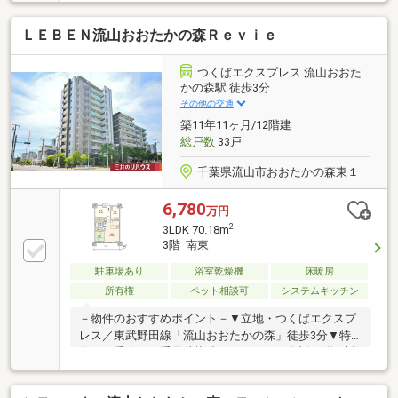
湯器交換・スイッチ交換等◎流山市立東小学校・・・
約1700m◎南柏第一公園・・・約130m大変きれいな室
ＬＥＢＥＮ流山おおたかの森Ｒｅｖｉｅ
内です。お気軽にお問い合わせください！
つくばエクスプレス 流山おおた
かの森駅 徒歩3分
その他の交通
築11年11ヶ月/12階建
総戸数
33戸
千葉県流山市おおたかの森東１
6,780
万円
2
3LDK 70.18m
3階 南東
駐車場あり
浴室乾燥機
床暖房
所有権
ペット相談可
システムキッチン
－物件のおすすめポイント－▼立地・つくばエクスプ
レス／東武野田線「流山おおたかの森」徒歩3分▼特
徴・二重床・二重天井構造・キッチンは会話が弾む対
面仕様、洗面室が近く家事動線良好・洋室約6.5帖に
WIC有・ペット飼育可能(細則有)・24時間ゴミ出し可