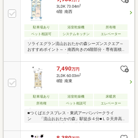
付オートロックシステム■対面式カウンターキッチ
2
3LDK 73.04m
ン：清潔に保てるディスポーザー、食器洗い洗浄機有
6階 南西
■ＬＤ部分にガス温水式床暖房有■浴室暖房乾燥機有■
ラクセスキー採用。手がふさがっていても通れるハン
ズフリー機能付■ペット飼育可能(但し飼養細則有)■暖
駐車場あり
浴室乾燥機
所有権
房効果を高める複層ガラス採用■24時間いつでも荷物
ペット相談可
システムキッチン
エレベーター
が受け取れる「フルタイムロッカー」有
ソライエグラン流山おおたかの森シーズンスクエア～
おすすめポイント～・南西向きの6階部分・専有面積
73.04m2の3LDKタイプ・ウォークインクローゼット2
つ有・モニター付オートロック・対面式カウンターキ
ッチン、清潔に保てるディスポーザー有・リビングダ
7,490
万円
イニング部分にガス温水式床暖房有・浴室暖房乾燥機
2
2LDK 60.03m
有・ラクセスキー採用。・いつでも荷物が受け取れる
8階 南東
「フルタイムロッカー」有～アクセス～～2路線利用
可能！通勤通学に便利な立地です。～つくばエクスプ
レス線「流山おおたかの森」駅より徒歩3分東武アー
駐車場あり
浴室乾燥機
床暖房
バンパークライン「流山おおたかの森」駅より徒歩3
所有権
ペット相談可
エレベーター
分
■つくばエクスプレス・東武アーバンパークライ
ン 「流山おおたかの森」駅徒歩４分■ＬＤ天井高
２．５５ｍ■収納充実（全居室収納・ウォークインク
ローゼット）■ バルコニー奥行２ｍ■ 共用施設充
実 ※一部有料（スタディラウンジ・キッズルーム・
8,380