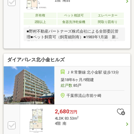
2階 南西
所有権
ペット相談可
エレベーター
2階以上
食器洗浄乾燥機
間取り図有り
■野村不動産パートナーズ株式会社による全部委託管
理■ペット飼育可（飼育細則有）■1983年1月築 新耐
震基準マンション■2階部分（エレベーター非停止階）
■新規リフォーム物件（2026年7月中旬完了） 《交
換》キッチン、浴室、洗面化粧台、トイレ、 《張
ダイアパレス北小金ヒルズ
替》壁紙、クッションフロア 《その他》和室→洋室
に変更 等々
ＪＲ常磐線 北小金駅 徒歩13分
築18年6ヶ月/9階建
総戸数
85戸
千葉県流山市前ケ崎
2,680
万円
2
4LDK 83.53m
4階 南