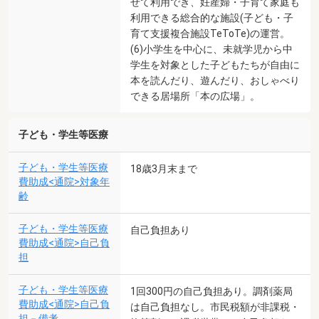
せて利用でき、妊産婦・子育て家庭も
利用できる総合的な施設(子ども・子
育て支援複合施設TeToTe)の運営。
(6)小学生を中心に、未就学児から中
学生を対象とした子どもたちが自由に
本を読んだり、遊んだり、おしゃべり
できる居場所「本の広場」。
子ども・学生等医療
子ども・学生等医療
18歳3月末まで
費助成<通院>対象年
齢
子ども・学生等医療
自己負担あり
費助成<通院>自己負
担
子ども・学生等医療
1回300円の自己負担あり。調剤薬局
費助成<通院>自己負
は自己負担なし。市民税額が非課税・
担－備考