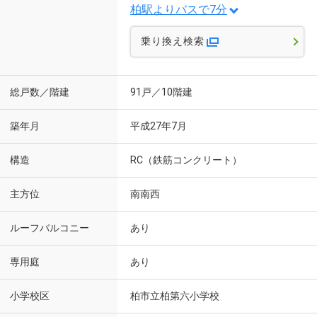
柏駅よりバスで7分
乗り換え検索
総戸数／階建
91戸／10階建
築年月
平成27年7月
構造
RC（鉄筋コンクリート）
主方位
南南西
ルーフバルコニー
あり
専用庭
あり
小学校区
柏市立柏第六小学校