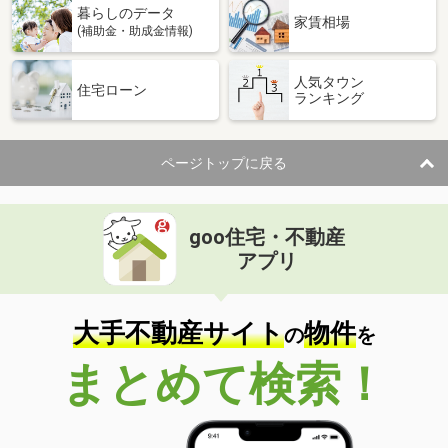
暮らしのデータ
家賃相場
(補助金・助成金情報)
人気タウン
住宅ローン
ランキング
ページトップに戻る
goo住宅・不動産
アプリ
大手不動産サイト
物件
の
を
まとめて検索！