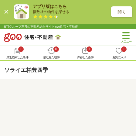
アプリ版はこちら
開く
複数社の物件を探せる！
NTTグループ運営の不動産総合サイト goo住宅・不動産
0
0
0
0
最近検索した条件
最近見た物件
保存した条件
お気に入り
ソライエ柏豊四季