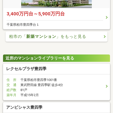
3,400万円台～5,900万円台
千葉県柏市豊四季台１
柏市の「
新築マンション
」をもっと見る
近所のマンションライブラリーを見る
レクセルプラザ豊四季
住 所
千葉県柏市豊四季1001番
交 通
東武野田線 豊四季駅 徒歩4分
総戸数
81戸
築年月
平成15年2月
アンビシャス豊四季