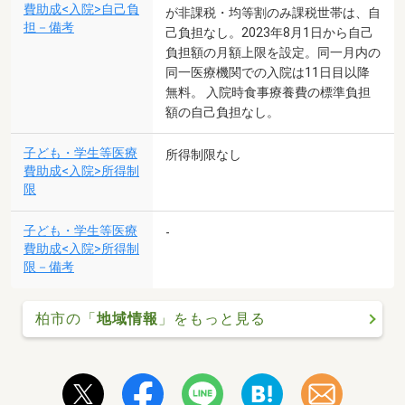
費助成<入院>自己負
が非課税・均等割のみ課税世帯は、自
担－備考
己負担なし。2023年8月1日から自己
負担額の月額上限を設定。同一月内の
同一医療機関での入院は11日目以降
無料。 入院時食事療養費の標準負担
額の自己負担なし。
子ども・学生等医療
所得制限なし
費助成<入院>所得制
限
子ども・学生等医療
-
費助成<入院>所得制
限－備考
柏市の「
地域情報
」をもっと見る