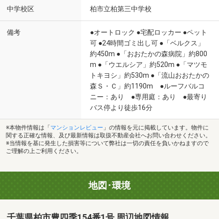
中学校区
柏市立柏第三中学校
備考
●オートロック ●宅配ロッカー ●ペット
可 ●24時間ゴミ出し可 ●「ベルクス」
約450m ●「おおたかの森病院」約800
m ●「ウエルシア」約520m ●「マツモ
トキヨシ」約530m ●「流山おおたかの
森Ｓ・Ｃ」約1190m ●ルーフバルコ
ニー：あり ●専用庭：あり ●最寄り
バス停より徒歩16分
※本物件情報は「
マンションレビュー
」の情報を元に掲載しています。物件に
関する正確な情報、及び最新情報は取扱不動産会社へお問い合わせください。
※当情報を基に発生した損害等について弊社は一切の責任を負いかねますので
ご理解の上ご利用ください。
地図･環境
千葉県柏市豊四季154番1号 周辺地図情報