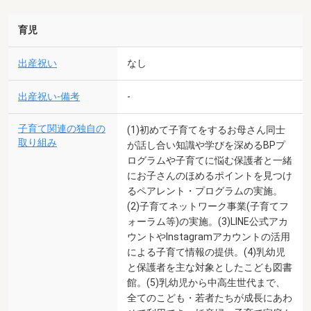
育児
出産祝い
なし
出産祝い-備考
-
子育て関連の独自の
(1)初めて子育てをするお母さん同士
取り組み
が話し合い知識や学びを深めるBPプ
ログラムや子育てに悩む保護者と一緒
にお子さんのほめるポイントを見つけ
るペアレント・プログラムの実施。
(2)子育てネットワーク事業(子育てフ
ォーラム等)の実施。(3)LINE公式アカ
ウントやInstagramアカウントの活用
による子育て情報の提供。(4)乳幼児
と保護者を主な対象としたこども図書
館。(5)乳幼児から中高生世代まで、
全てのこども・若者たちが成長にあわ