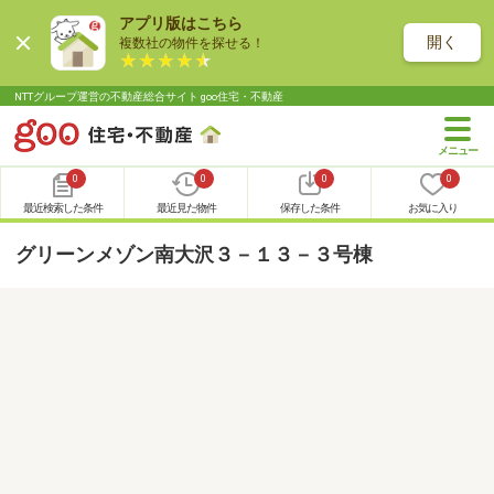
アプリ版はこちら
開く
複数社の物件を探せる！
NTTグループ運営の不動産総合サイト goo住宅・不動産
0
0
0
0
最近検索した条件
最近見た物件
保存した条件
お気に入り
グリーンメゾン南大沢３－１３－３号棟