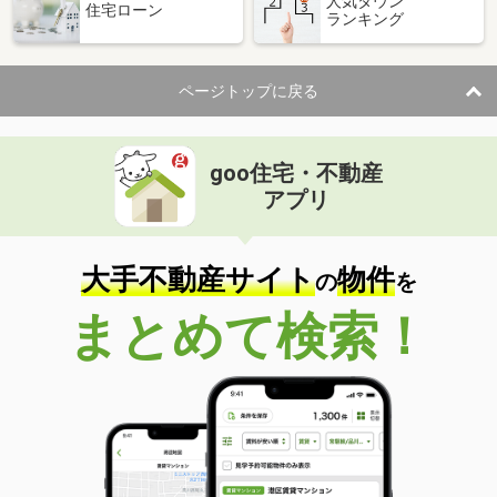
人気タウン
住宅ローン
ランキング
ページトップに戻る
goo住宅・不動産
アプリ
大手不動産サイト
物件
の
を
まとめて検索！