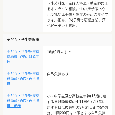
→小児科医・産婦人科医・助産師によ
るオンライン相談。(5)八王子版ネウ
ボラ乳幼児手帳と保存のためのマイフ
ァイル配布。(6)子育て応援企業。(7)
ベビーテント貸出。
子ども・学生等医療
子ども・学生等医療
18歳3月末まで
費助成<通院>対象年
齢
子ども・学生等医療
自己負担あり
費助成<通院>自己負
担
子ども・学生等医療
小・中学生及び高校生年齢(15歳に達
費助成<通院>自己負
する日以降最初の4月1日から18歳に
担－備考
達する日以後最初の3月31日まで)の方
は、1回200円を上限とする自己負担