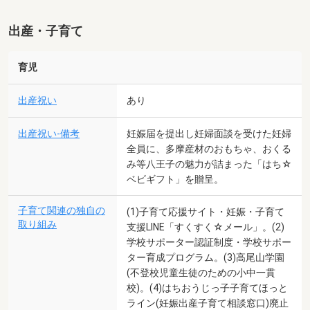
出産・子育て
育児
出産祝い
あり
出産祝い-備考
妊娠届を提出し妊婦面談を受けた妊婦
全員に、多摩産材のおもちゃ、おくる
み等八王子の魅力が詰まった「はち☆
ベビギフト」を贈呈。
子育て関連の独自の
(1)子育て応援サイト・妊娠・子育て
取り組み
支援LINE「すくすく☆メール」。(2)
学校サポーター認証制度・学校サポー
ター育成プログラム。(3)高尾山学園
(不登校児童生徒のための小中一貫
校)。(4)はちおうじっ子子育てほっと
ライン(妊娠出産子育て相談窓口)廃止